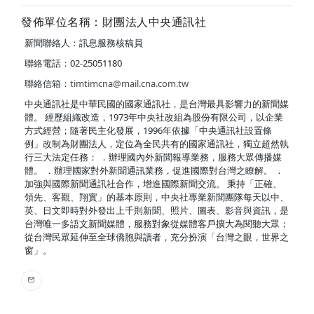
發佈單位名稱：財團法人中央通訊社
新聞聯絡人：訊息服務核稿員
聯絡電話：02-25051180
聯絡信箱：
timtimcna@mail.cna.com.tw
中央通訊社是中華民國的國家通訊社，是台灣最具影響力的新聞媒
體。 經歷組織改造，1973年中央社改組為股份有限公司，以企業
方式經營；隨著民主化發展，1996年依據「中央通訊社設置條
例」改制為財團法人，定位為全民共有的國家通訊社，獨立超然執
行三大法定任務： ．辦理國內外新聞報導業務，服務大眾傳播媒
體。 ．辦理國家對外新聞通訊業務，促進國際對台灣之瞭解。 ．
加強與國際新聞通訊社合作，增進國際新聞交流。 秉持「正確、
領先、客觀、翔實」的基本原則，中央社專業新聞團隊每天以中、
英、日文即時對外發出上千則新聞、照片、圖表、影音與資訊，是
台灣唯一多語文新聞媒體，服務對象從媒體客戶擴大為閱聽大眾；
從台灣民眾延伸至全球僑胞與讀者，充分扮演「台灣之眼，世界之
窗」。