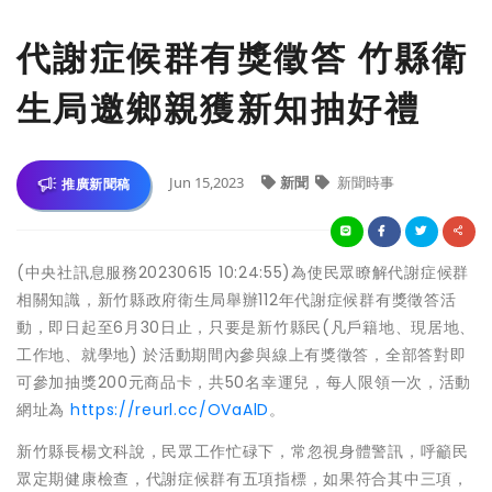
代謝症候群有獎徵答 竹縣衛
生局邀鄉親獲新知抽好禮
Jun 15,2023
新聞
新聞時事
推廣新聞稿
(中央社訊息服務20230615 10:24:55)為使民眾瞭解代謝症候群
相關知識，新竹縣政府衛生局舉辦112年代謝症候群有獎徵答活
動，即日起至6月30日止，只要是新竹縣民(凡戶籍地、現居地、
工作地、就學地) 於活動期間內參與線上有獎徵答，全部答對即
可參加抽獎200元商品卡，共50名幸運兒，每人限領一次，活動
網址為
https://reurl.cc/OVaAlD
。
新竹縣長楊文科說，民眾工作忙碌下，常忽視身體警訊，呼籲民
眾定期健康檢查，代謝症候群有五項指標，如果符合其中三項，