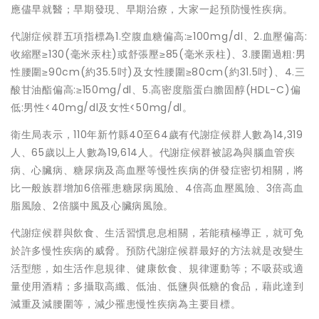
應儘早就醫；早期發現、早期治療，大家一起預防慢性疾病。
代謝症候群五項指標為1.空腹血糖偏高:≥100mg/dl、2.血壓偏高:
收縮壓≥130(毫米汞柱)或舒張壓≥85(毫米汞柱)、3.腰圍過粗:男
性腰圍≥90cm(約35.5吋)及女性腰圍≥80cm(約31.5吋)、4.三
酸甘油酯偏高:≥150mg/dl、5.高密度脂蛋白膽固醇(HDL-C)偏
低:男性<40mg/dl及女性<50mg/dl。
衛生局表示，110年新竹縣40至64歲有代謝症候群人數為14,319
人、65歲以上人數為19,614人。代謝症候群被認為與腦血管疾
病、心臟病、糖尿病及高血壓等慢性疾病的併發症密切相關，將
比一般族群增加6倍罹患糖尿病風險、4倍高血壓風險、3倍高血
脂風險、2倍腦中風及心臟病風險。
代謝症候群與飲食、生活習慣息息相關，若能積極導正，就可免
於許多慢性疾病的威脅。預防代謝症候群最好的方法就是改變生
活型態，如生活作息規律、健康飲食、規律運動等；不吸菸或適
量使用酒精；多攝取高纖、低油、低鹽與低糖的食品，藉此達到
減重及減腰圍等，減少罹患慢性疾病為主要目標。