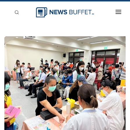
回到首頁
新聞稿分類
登入
刊登