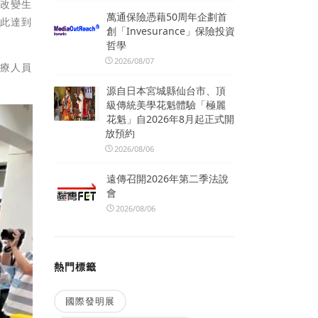
是改變生
萬通保險憑藉50周年企劃首
藉此達到
創「Invesurance」保險投資
哲學
2026/08/07
醫療人員
源自日本宮城縣仙台市、頂
級傳統美學花魁體驗「極麗
花魁」自2026年8月起正式開
放預約
2026/08/06
遠傳召開2026年第二季法說
會
2026/08/06
熱門標籤
國際發明展