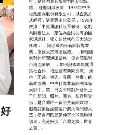
社，是台灣最具影響力的新聞媒
體。 經歷組織改造，1973年中央
社改組為股份有限公司，以企業方
式經營；隨著民主化發展，1996年
依據「中央通訊社設置條例」改制
為財團法人，定位為全民共有的國
家通訊社，獨立超然執行三大法定
任務： ．辦理國內外新聞報導業
務，服務大眾傳播媒體。 ．辦理國
家對外新聞通訊業務，促進國際對
台灣之瞭解。 ．加強與國際新聞通
訊社合作，增進國際新聞交流。 秉
持「正確、領先、客觀、翔實」的
基本原則，中央社專業新聞團隊每
天以中、英、日文即時對外發出上
千則新聞、照片、圖表、影音與資
訊，是台灣唯一多語文新聞媒體，
抽好
服務對象從媒體客戶擴大為閱聽大
眾；從台灣民眾延伸至全球僑胞與
讀者，充分扮演「台灣之眼，世界
之窗」。