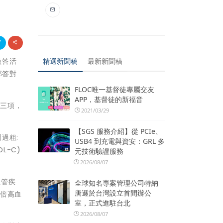
精選新聞稿
最新新聞稿
徵答活
部答對
FLOC唯一基督徒專屬交友
APP，基督徒的新福音
中三項，
2021/03/29
【SGS 服務介紹】從 PCIe、
圍過粗:
USB4 到充電與資安：GRL 多
L-C)
元技術驗證服務
2026/08/07
血管疾
全球知名專案管理公司特納
唐遜於台灣設立首間辦公
3倍高血
室，正式進駐台北
2026/08/07