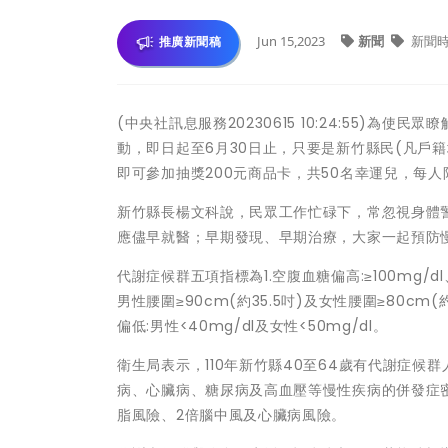
Jun 15,2023
新聞
新聞
推廣新聞稿
(中央社訊息服務20230615 10:24:55)
動，即日起至6月30日止，只要是新竹縣民(凡戶
即可參加抽獎200元商品卡，共50名幸運兒，每
新竹縣長楊文科說，民眾工作忙碌下，常忽視身體
應儘早就醫；早期發現、早期治療，大家一起預防
代謝症候群五項指標為1.空腹血糖偏高:≥100mg/dl
男性腰圍≥90cm(約35.5吋)及女性腰圍≥80cm(約
偏低:男性<40mg/dl及女性<50mg/dl。
衛生局表示，110年新竹縣40至64歲有代謝症候群人
病、心臟病、糖尿病及高血壓等慢性疾病的併發症
脂風險、2倍腦中風及心臟病風險。