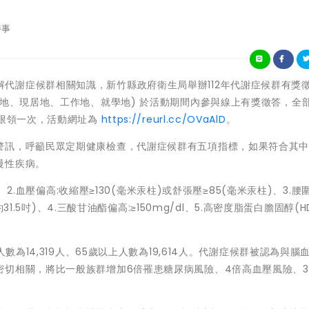
時事
為使民眾瞭解代謝症候群相關知識，新竹縣政府衛生局舉辦112年代謝症候群有獎
籍地、現居地、工作地、就學地) 於活動期間內參與線上有獎徵答，全
人限領一次，活動網址為
https://reurl.cc/OVaAlD
。
警訊，呼籲民眾定期健康檢查，代謝症候群有五項指標，如果符合其
慢性疾病。
、2.血壓偏高:收縮壓≥130(毫米汞柱)或舒張壓≥85(毫米汞柱)、3.腰
31.5吋)、4.三酸甘油酯偏高:≥150mg/dl、5.高密度脂蛋白膽固醇(HD
數為14,319人、65歲以上人數為19,614人。代謝症候群被認為與腦
密切相關，將比一般族群增加6倍罹患糖尿病風險、4倍高血壓風險、