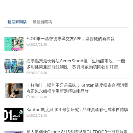
精選新聞稿
最新新聞稿
FLOC唯一基督徒專屬交友APP，基督徒的新福音
2021/03/29
石墨點穴最快解法GenerStand推「生物能電池」一機
多用健康兼顧能源韌性！募資將啟動填問卷抽好禮
2026/08/10
一杯咖啡，喝的不只是風味：Kantar 凱度揭密台灣消費
者正以永續標準重新選擇咖啡品牌
2026/08/10
Kantar 凱度與 JKR 最新研究 : 品牌資產有七成來自體驗
2026/08/10
超人氣偶像Ozone 8/15即將現身OUTDOOR一日店長浪