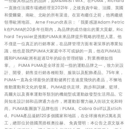
一些最具標誌性的品牌，如M&Ms和TWIX。在PUMA，Richard
一直擔任法國市場總經理至2021年，之後負責中歐、法國、英國
和愛爾蘭、南歐、北歐的所有渠道。在宣布繼任之前，他將繼續
領導歐洲地區。 Arne Freundt表示：「我要感謝Adam Petric
k在PUMA的20多年任期內，為品牌的成功做出的重大貢獻。Ric
hard Teyssier是推動PUMA未來品牌提升戰略的理想人選。他
不僅是一位真正的行銷專家，在品牌管理方面有著深厚的專業知
識，他也是我們PUMA大家庭中不可或缺的一員，他在PUMA法
國和PUMA歐洲有超過12年的綜合管理經驗，對業務瞭如指
掌。」 PUMA PUMA是全球首屈一指的運動品牌之一，致力於設
計、開發、銷售並行銷各種鞋類、服裝以及配飾產品。75年來，
PUMA一直為全球最快的運動健將打造速度飛快的產品，不懈地
推動運動和文化的發展。PUMA提供足球、跑步和訓練、籃球、
高爾夫以及賽車運動等類別的機能型或運動啟發型生活用品。它
與知名設計師和品牌通力合作，將運動影響力融入街頭文化和時
尚。PUMA集團旗下品牌包括：PUMA、Cobra Golf以及stich
d。PUMA產品遠銷120多個國家和地區，在全球擁有約2萬名員
工，總部位於德國黑措根奧拉赫。 免責聲明：本公告之原文版本