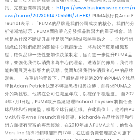
強，從而提升品牌在美國市場的地位。 本新聞稿包含多媒體資
訊。完整新聞稿請見此：
https://www.businesswire.com/n
ews/home/20230614705596/zh-HK/
PUMA執行長Arne F
reundt表示：「PUMA的品牌是我們公司成功的核心。我們的分
析清晰地顯示，PUMA面臨著充分發揮品牌潛力的重要機會。這
就是為什麼不斷提升品牌是我們的關鍵戰略重點之一。全球行銷
組織位於我們總部的關鍵中心職能附近，將為我們奠定組織基
礎，確保品牌一致性並加快決策制定，從而進一步提升PUMA品
牌，並強化我們以消費者為中心的理念。透過新的佈局，我們將
能夠開展更有影響力的活動，從而加深我們在消費者心中的品牌
形象。」 在重組的背景下，已服務品牌超過20年的PUMA全球品
牌長Adam Petrick決定不轉至黑措根奧拉赫，而尋求PUMA之
外的新挑戰。他將在公司任職至年底，以確保平穩過渡。 自202
3年7月1日起，PUMA歐洲區總經理Richard Teyssier將擔任全
球品牌和行銷總監，領導全球行銷組織。在此職位上，他將由PU
MA執行長Arne Freundt直接領導。Richard在在品牌管理和行
銷方面擁有豐富的專業經驗，在2010年加入PUMA之前，他曾在
Mars Inc.領導行銷職能部門17年，在法國負責管理該公司旗下