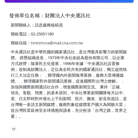
發佈單位名稱：財團法人中央通訊社
新聞聯絡人：訊息服務核稿員
聯絡電話：02-25051180
聯絡信箱：
timtimcna@mail.cna.com.tw
中央通訊社是中華民國的國家通訊社，是台灣最具影響力的新聞媒
體。 經歷組織改造，1973年中央社改組為股份有限公司，以企業
方式經營；隨著民主化發展，1996年依據「中央通訊社設置條
例」改制為財團法人，定位為全民共有的國家通訊社，獨立超然執
行三大法定任務： ．辦理國內外新聞報導業務，服務大眾傳播媒
體。 ．辦理國家對外新聞通訊業務，促進國際對台灣之瞭解。 ．
加強與國際新聞通訊社合作，增進國際新聞交流。 秉持「正確、
領先、客觀、翔實」的基本原則，中央社專業新聞團隊每天以中、
英、日文即時對外發出上千則新聞、照片、圖表、影音與資訊，是
台灣唯一多語文新聞媒體，服務對象從媒體客戶擴大為閱聽大眾；
從台灣民眾延伸至全球僑胞與讀者，充分扮演「台灣之眼，世界之
窗」。