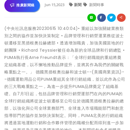
Jun 15,2023
新聞
新聞時事
推廣新聞稿
(中央社訊息服務20230615 10:40:04)• 重組以加強關鍵業務類
別之間的協作並加快決策制定 • 品牌管理和行銷營運業務從波士
頓遷移至黑措根奧拉赫總部 • 透過增加職責，加強美國當地的行
銷團隊 • Richard Teyssier被任命為新的全球品牌和行銷總監 •
PUMA執行長Arne Freundt表示：「全球行銷職能的重組將奠
定組織基礎，以不懈地推動品牌提升，並將其作為我們的關鍵戰
略重點之一。」 德國黑措根奧拉赫和波士頓--(美國商業資訊)-
-德國運動用品公司PUMA重組其全球行銷組織，並以此作為公司
的三大戰略重點之一，為進一步提升PUMA品牌奠定了組織基
礎。自7月1日起，包括品牌管理和行銷營運部門在內的PUMA的
全球行銷組織將從波士頓遷移至公司位於德國黑措根奧拉赫的總
部，以強化與公司全球業務部門、全球進入市場職能部門和創意
指導部門的協作並加快決策制定。同時，PUMA北美的行銷組織
將透過當地運動行銷和合作夥伴管理的職權分配而得到進一步加