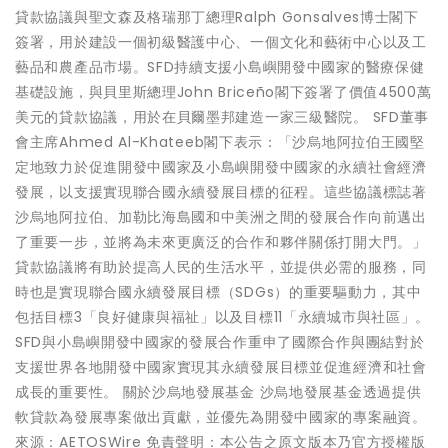
貸款協議與聖文森及格瑞那丁總理Ralph Gonsalves博士閣下
簽署，用於建設一個初級醫護中心、一個文化和藝術中心以及工
藝品和農產品市場。SFD持續支援小島嶼開發中國家的醫療保健
基礎設施，與貝里斯總理John Briceño閣下簽署了價值4500萬
美元的貸款協議，用於在貝爾墨邦建造一家三級醫院。 SFD董事
會主席Ahmed Al-Khateeb閣下表示：「沙烏地阿拉伯王國堅
定地致力於促進開發中國家及小島嶼開發中國家的永續社會經濟
發展，以支援實現聯合國永續發展目標的征程。這些協議標誌著
沙烏地阿拉伯、加勒比海島國和中美洲之間的發展合作向前邁出
了重要一步，並將為未來更廣泛的合作和夥伴關係打開大門。」
貸款協議將有助於提高人民的生活水平，並提供必需的服務，同
時也是實現聯合國永續發展目標（SDGs）的重要驅動力，其中
包括目標3「良好健康與福祉」以及目標11「永續城市與社區」。
SFD與小島嶼開發中國家的發展合作重申了國際合作與團結對於
支援世界各地開發中國家實現其永續發展目標並促進經濟和社會
成長的重要性。 關於沙烏地發展基金 沙烏地發展基金透過提供
軟貸款為發展專案做出貢獻，並優先為開發中國家的專案融資。
來源：AETOSWire 免責聲明：本公告之原文版本乃官方授權版