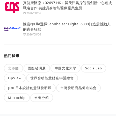
真健康醫療（02697.HK）與天津具身智能創新中心達成
戰略合作 共建具身智能醫療產業生態
2026/08/06
陳嘉樺Ella選擇Sennheiser Digital 6000打造震撼動人
的青春狂歡
2026/08/06
熱門標籤
北市圖
國際發明展
中國文化大學
SocialLab
OpView
世界發明智慧財產聯盟總會
JDIE日本設計創意暨發明展
台灣發明商品促進協會
Microchip
永春分館