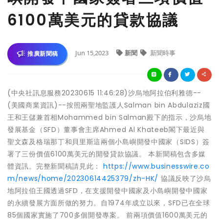
6100萬美元的貸款協議
Jun 15,2023
新聞
新聞時事
推廣新聞稿
(中央社訊息服務20230615 11:46:28)沙烏地阿拉伯利雅德--
(美國商業資訊)--按照兩聖地監護人Salman bin Abdulaziz國
王和王儲兼首相Mohammed bin Salman殿下的指示，沙烏地
發展基金（SFD）董事會主席Ahmed Al Khateeb閣下最近與
聖文森及格瑞那丁和貝里斯這兩個小島嶼開發中國家（SIDS）簽
署了三份價值6100萬美元的開發貸款協議。 本新聞稿包含多媒
體資訊。完整新聞稿請見此：
https://www.businesswire.co
m/news/home/20230614425379/zh-HK/
協議反映了沙烏
地阿拉伯王國透過SFD，在支援開發中國家及小島嶼開發中國家
的永續發展方面所做的努力。自1974年成立以來，SFD已在全球
85個國家實施了700多個開發專案。 前兩項價值1600萬美元的