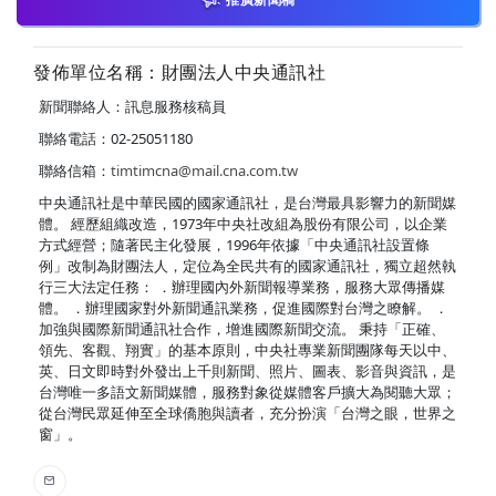
發佈單位名稱：財團法人中央通訊社
新聞聯絡人：訊息服務核稿員
聯絡電話：02-25051180
聯絡信箱：
timtimcna@mail.cna.com.tw
中央通訊社是中華民國的國家通訊社，是台灣最具影響力的新聞媒
體。 經歷組織改造，1973年中央社改組為股份有限公司，以企業
方式經營；隨著民主化發展，1996年依據「中央通訊社設置條
例」改制為財團法人，定位為全民共有的國家通訊社，獨立超然執
行三大法定任務： ．辦理國內外新聞報導業務，服務大眾傳播媒
體。 ．辦理國家對外新聞通訊業務，促進國際對台灣之瞭解。 ．
加強與國際新聞通訊社合作，增進國際新聞交流。 秉持「正確、
領先、客觀、翔實」的基本原則，中央社專業新聞團隊每天以中、
英、日文即時對外發出上千則新聞、照片、圖表、影音與資訊，是
台灣唯一多語文新聞媒體，服務對象從媒體客戶擴大為閱聽大眾；
從台灣民眾延伸至全球僑胞與讀者，充分扮演「台灣之眼，世界之
窗」。