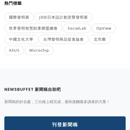
熱門標籤
國際發明展
JDIE日本設計創意暨發明展
世界發明智慧財產聯盟總會
SocialLab
OpView
中國文化大學
台灣發明商品促進協會
北市圖
ASUS
Microchip
NEWSBUFFET 新聞稿自助吧
新聞稿的好去處，三分鐘上稿完成，最快接觸最多讀者的方案！
刊登新聞稿