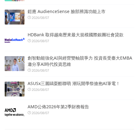
鎧應 AudienceSense 臉部辨識功能上市
2026/08/07
HDBank 取得越南歷來最大規模國際銀團社會貸款
2026/08/07
創智動能強化AI與經營雙軸競爭力 投資長受臺大EMBA
邀分享AI時代投資思維
2026/08/07
ASUSx三麗鷗耍酷聯萌 潮玩開學祭搶抱AI筆電！
2026/08/07
AMD公佈2026年第2季財務報告
2026/08/07