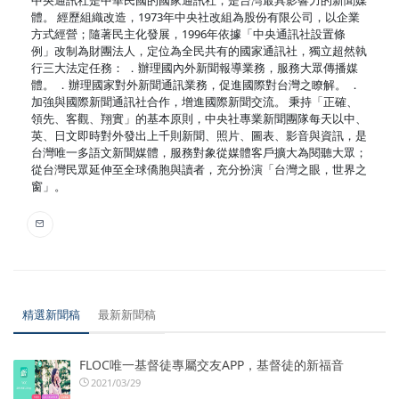
體。 經歷組織改造，1973年中央社改組為股份有限公司，以企業
方式經營；隨著民主化發展，1996年依據「中央通訊社設置條
例」改制為財團法人，定位為全民共有的國家通訊社，獨立超然執
行三大法定任務： ．辦理國內外新聞報導業務，服務大眾傳播媒
體。 ．辦理國家對外新聞通訊業務，促進國際對台灣之瞭解。 ．
加強與國際新聞通訊社合作，增進國際新聞交流。 秉持「正確、
領先、客觀、翔實」的基本原則，中央社專業新聞團隊每天以中、
英、日文即時對外發出上千則新聞、照片、圖表、影音與資訊，是
台灣唯一多語文新聞媒體，服務對象從媒體客戶擴大為閱聽大眾；
從台灣民眾延伸至全球僑胞與讀者，充分扮演「台灣之眼，世界之
窗」。
精選新聞稿
最新新聞稿
FLOC唯一基督徒專屬交友APP，基督徒的新福音
2021/03/29