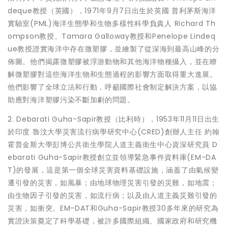
deque教授（英國），1971年9月7日出生於英國 普利茅斯海洋
實驗室(PML)海洋生態學和生物多樣性科學負責人 Richard Th
ompson教授、Tamara Galloway教授和Penelope Lindeq
ue教授證實海洋中存在微塑膠，並繪製了從深海到最高山峰的分
佈圖。他們揭露微塑膠被浮游動物和其他海洋物種攝入，並在瞭
解微塑膠對這些海洋生物和生態過程的影響方面取得重大進展。
他們影響了全球立法和行動，呼籲國際社會制定解決方案，以協
助應對海洋塑膠污染不斷加劇的問題。
2. Debarati Guha-Sapir教授（比利時），1953年11月11日出生
於印度 魯汶大學災害流行病學研究中心(CRED)創辦人主任 約翰
霍普金斯大學彭博公共衛生學院人道主義衛生中心資深研究員 D
ebarati Guha-Sapir教授創立並領導緊急事件資料庫(EM-DA
T)的發展，這是第一個全球災害資料基礎設施，涵蓋了由氣候變
遷引發的災害，如風暴；由地球物理災害引發的災難，如地震；
由生物因子引發的災害，如流行病；以及由人道主義災難引發的
災害，如衝突。EM-DAT和Guha-Sapir教授30多年來的研究為
實證決策奠定了科學基礎，被許多國際組織、國家政府和研究機