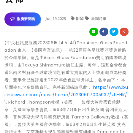
Jun 15,2023
新聞
新聞時事
推廣新聞稿
(中央社訊息服務20230615 14:51:41)The Asahi Glass Found
ation 東京--(美國商業資訊)-- 第32屆藍色星球獎頒獎典禮將
於今年舉辦。這是由Asahi Glass Foundation贊助的國際環境
獎項，由Takuya Shimamura擔任主席。每年，該基金會都會
選出兩名對解決全球環境問題有重大貢獻的人士或組織成為得獎
者。董事會已經評選出2023年藍色星球獎得主，名單如下： 本
新聞稿包含多媒體資訊。完整新聞稿請見此：
https://www.bu
sinesswire.com/news/home/20230607005937/zh-HK/
1. Richard Thompson教授（英國），曾獲大英帝國官佐勳
章，英國皇家學會會員，1963年7月15日出生於英國 普利茅斯大
學，普利茅斯大學海洋研究所所長 Tamara Galloway教授（英
國），曾獲大英帝國官佐勳章，1963年2月6日出生於英國 艾克
斯特大學，艾克斯特大學生態毒理學研究組組長 Penelope Lin