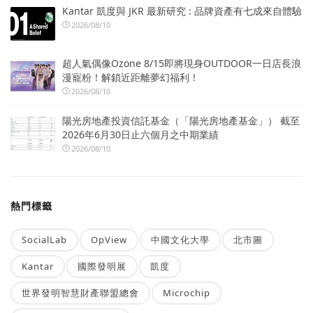
Kantar 凱度與 JKR 最新研究 : 品牌資產有七成來自體驗
2026/08/10
超人氣偶像Ozone 8/15即將現身OUTDOOR一日店長浪
漫寵粉！解鎖近距離夢幻福利！
2026/08/10
陽光房地產投資信託基金（「陽光房地產基金」） 截至
2026年6月30日止六個月之中期業績
2026/08/10
熱門標籤
SocialLab
OpView
中國文化大學
北市圖
Kantar
國際發明展
凱度
世界發明智慧財產聯盟總會
Microchip