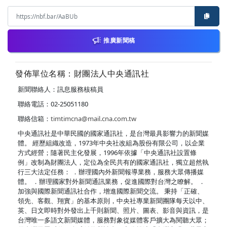
推廣新聞稿
發佈單位名稱：財團法人中央通訊社
新聞聯絡人：訊息服務核稿員
聯絡電話：02-25051180
聯絡信箱：
timtimcna@mail.cna.com.tw
中央通訊社是中華民國的國家通訊社，是台灣最具影響力的新聞媒
體。 經歷組織改造，1973年中央社改組為股份有限公司，以企業
方式經營；隨著民主化發展，1996年依據「中央通訊社設置條
例」改制為財團法人，定位為全民共有的國家通訊社，獨立超然執
行三大法定任務： ．辦理國內外新聞報導業務，服務大眾傳播媒
體。 ．辦理國家對外新聞通訊業務，促進國際對台灣之瞭解。 ．
加強與國際新聞通訊社合作，增進國際新聞交流。 秉持「正確、
領先、客觀、翔實」的基本原則，中央社專業新聞團隊每天以中、
英、日文即時對外發出上千則新聞、照片、圖表、影音與資訊，是
台灣唯一多語文新聞媒體，服務對象從媒體客戶擴大為閱聽大眾；