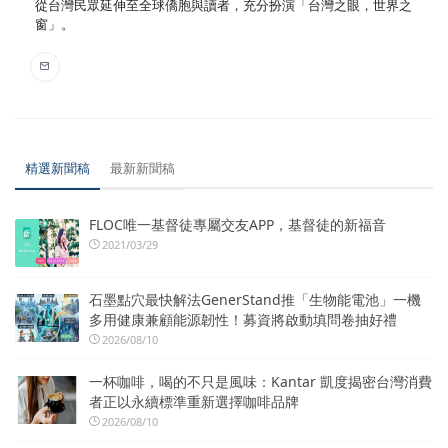
從台灣民眾延伸至全球僑胞與讀者，充分扮演「台灣之眼，世界之
窗」。
精選新聞稿
最新新聞稿
FLOC唯一基督徒專屬交友APP，基督徒的新福音
2021/03/29
石墨點穴最快解法GenerStand推「生物能電池」一機
多用健康兼顧能源韌性！募資將啟動填問卷抽好禮
2026/08/10
一杯咖啡，喝的不只是風味：Kantar 凱度揭密台灣消費
者正以永續標準重新選擇咖啡品牌
2026/08/10