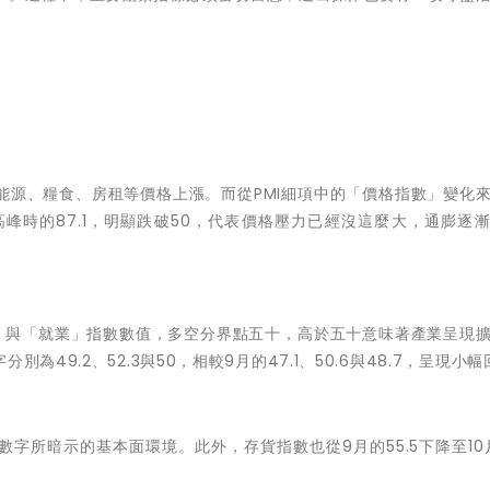
能源、糧食、房租等價格上漲。而從PMI細項中的「價格指數」變化
高峰時的
87.1
，明顯跌破
50
，代表價格壓力已經沒這麼大，通膨逐
產」與「就業」指數數值，多空分界點五十，高於五十意味著產業呈現
字分別為
49.2
、
52.3
與
50
，相較9月的
47.1
、
50.6
與
48.7
，呈現小幅
月數字所暗示的基本面環境。此外，存貨指數也從9月的
55.5
下降至10