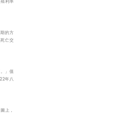
債殖利率
長期的方
D死亡交
高。」值
22年八
線圖上，