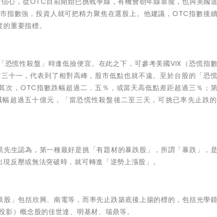
資信心，從OTC目前開始已挑戰季線，有機會朝年線靠攏，也與美國
上市指數強，投資人就可把精力聚焦在選股上。他建議，OTC指數後
度的重要指標。
「恐慌性殺盤」時逢低撿便宜。在此之下，可參考美國VIX（恐慌指
目前三十一，代表到了相對高峰，股市低點也就不遠。至於台股的「恐
其次，OTC指數跌幅超過二．五％，或當天高低點差距超過三％；
減幅超過五十億元，「當恐慌性殺盤後二至三天，可挑已率先止跌
凱先生認為，第一種最好是挑「有題材的暴跌股」，所謂「暴跌」，
出現反壓或無法突破時，就可轉進「逆勢上漲股」。
跌股」包括欣興、南電等，而率先止跌築底後上揚的標的，包括光學
像投影）概念股的佳世達、明基材、瑞鼎等。