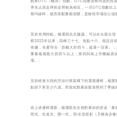
觀察OTC（櫃買）指數。OTC指數反映內資的投
率先止跌反彈的走勢較為相近，一旦OTC指數比
期均線時，能否搭配量能攻關，是檢視市場信心強
至於布局時點，楊運凱先生建議，可以在台股出現
察2022年以來，高峰三十七、低點十六，假設
依據，先要符合「跌幅大於四％，超過一百家」；
重量級個股大跌四％以上；第四則為上市櫃融資
場。」
至於經過大跌的空頭行情架構下的選股邏輯，楊運
點跌下來至少六成。而當此類暴跌股漲勢到了季線
依上述邏輯選股，楊運凱先生相對看好的前波「暴
明光、先進光、聯一光，3D全息投影（又稱為全