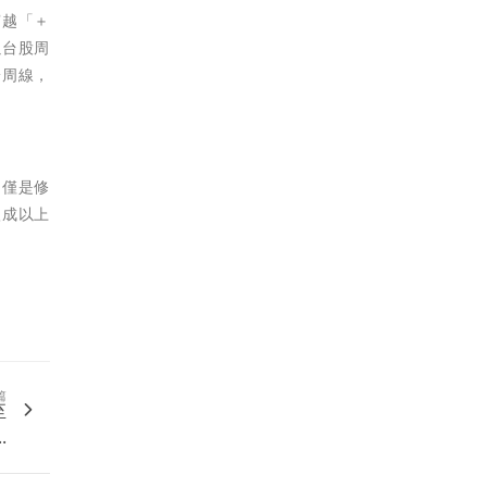
穿越「＋
以台股周
於周線，
「僅是修
八成以上
篇
至
..