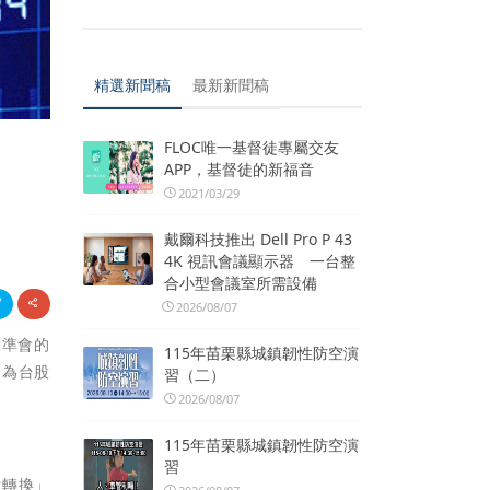
精選新聞稿
最新新聞稿
FLOC唯一基督徒專屬交友
APP，基督徒的新福音
2021/03/29
戴爾科技推出 Dell Pro P 43
4K 視訊會議顯示器 一台整
合小型會議室所需設備
2026/08/07
聊準會
的
115年苗栗縣城鎮韌性防空演
這為台股
習（二）
2026/08/07
115年苗栗縣城鎮韌性防空演
習
活轉換」