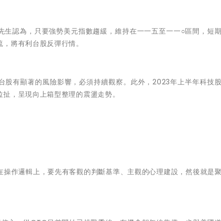
先生認為，只要強勢美元指數趨緩，維持在一一五至一一○區間，短
流，將有利台股反彈行情。
台股有顯著的風險影響，必須持續觀察。此外，2023年上半年科技
拉扯，呈現向上箱型整理的震盪走勢。
在操作邏輯上，要先有客觀的判斷基準、主觀的心理建設，然後就是