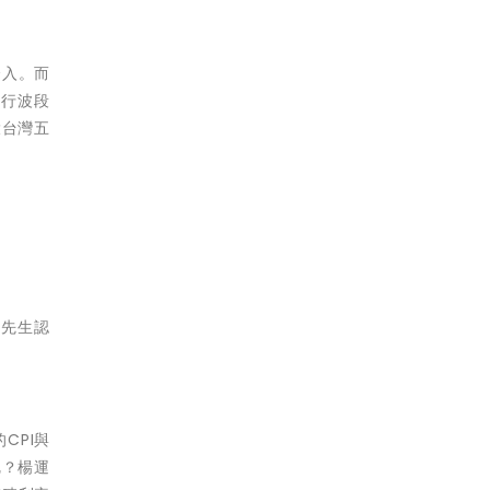
介入。而
進行波段
大台灣五
凱先生認
的CPI與
呢？楊運