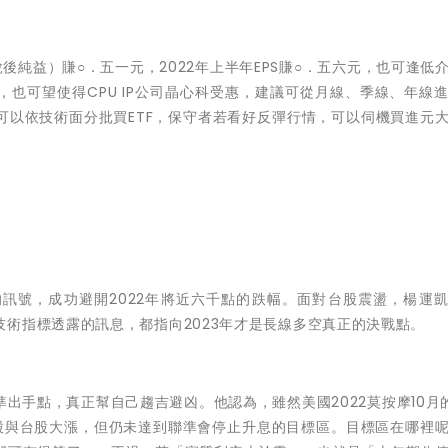
後純益）賺○．五一元，2022年上半年EPS賺○．五六元，也可逢低
，也可望使得CPU IP公司晶心科受惠，建議可從月線、季線、年線
可以依技術面分批買ETF，保守者若看好反彈行情，可以伺機買進元
訊號，成功避開2022年將近六千點的跌幅。面對台股震盪，楊運
術指標透露的訊息，都指向2023年才是長線多空真正的決戰點。
準出手點，真正幫自己趨吉避凶。他認為，雖然美國
2022莫按摩
10月
美股與台股大漲，但仍未達到聯準會停止升息的目標區。目標區在哪裡