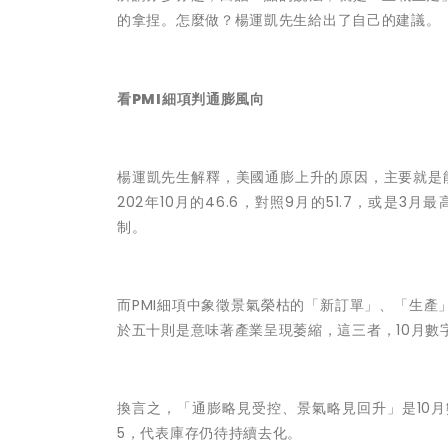
的拿捏。怎麼做？
楊運凱先生給出了自己的建議。
看PMI細項判通膨風向
楊運凱先生解釋，美國通膨上升的原因，主要就是
202年10
月的
46.6
，對照
9
月的
51.7
，或是
3
月最
制。
而PMI細項中象徵景氣榮枯的「新訂單」、「生
於五十則是意味著產業呈現萎縮，這三者，
10
月數
換言之，「通膨略見受控、景氣略見回升」是10
5
，代表庫存仍待持續去化。