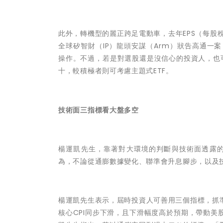
此外，轉機型的麗正跨足電動車，去年EPS（每股稅
全球矽智財（IP）龍頭安謀（Arm）狀告高通一案
操作。不過，若是對選股還是沒信心的投資人，也
十，較積極者則可考慮主題式ETF。
技術面三指標看大盤多空
楊運凱先生，靠著對大環境的判斷與技術面透露的
為，不論從通膨數據變化、聯準會升息腳步，以及技
楊運凱先生表示，屆時投資人可善用三個指標，抓
核心CPI同步下滑，且下滑幅度高於預期，帶動