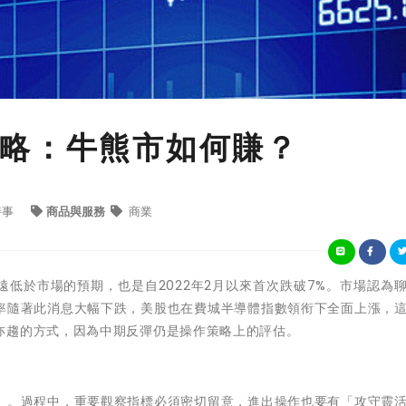
略：牛熊市如何賺？
時事
商品與服務
商業
，遠低於市場的預期，也是自2022年
2
月以來首次跌破7%。市場認為
率隨著此消息大幅下跌，美股也在費城半導體指數領衔下全面上漲，
亦趨的方式，因為中期反彈仍是操作策略上的評估。
」。過程中，重要觀察指標必須密切留意，進出操作也要有「攻守靈