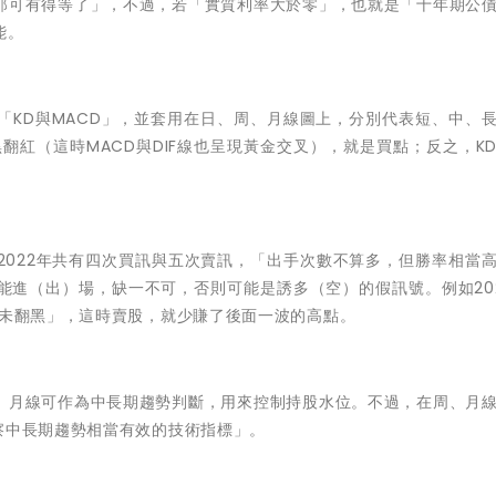
那可有得等了」，不過，若「實質利率大於零」，也就是「十年期公
能。
「KD與MACD」，並套用在日、周、月線圖上，分別代表短、中、
翻紅（這時MACD與DIF線也呈現黃金交叉），就是買點；反之，K
2022年共有四次買訊與五次賣訊，「出手次數不算多，但勝率相當
能進（出）場，缺一不可，否則可能是誘多（空）的假訊號。例如20
並未翻黑」，這時賣股，就少賺了後面一波的高點。
、月線可作為中長期趨勢判斷，用來控制持股水位。不過，在周、月
察中長期趨勢相當有效的技術指標」。