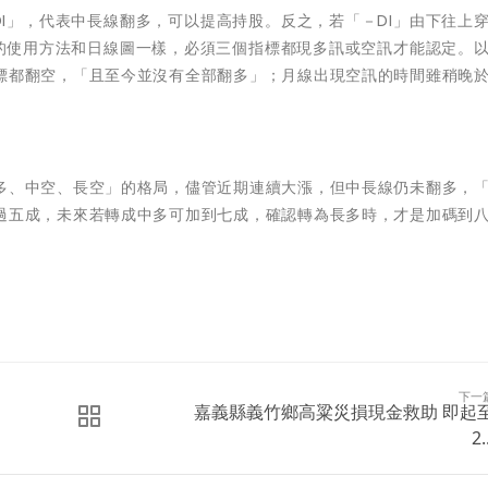
DI」，代表中長線翻多，可以提高持股。反之，若「－DI」由下往上
後的使用方法和日線圖一樣，必須三個指標都現多訊或空訊才能認定。
標都翻空，「且至今並沒有全部翻多」；月線出現空訊的時間雖稍晚
多、中空、長空」的格局，儘管近期連續大漲，但中長線仍未翻多，
過五成，未來若轉成中多可加到七成，確認轉為長多時，才是加碼到
下一
嘉義縣義竹鄉高粱災損現金救助 即起
2.