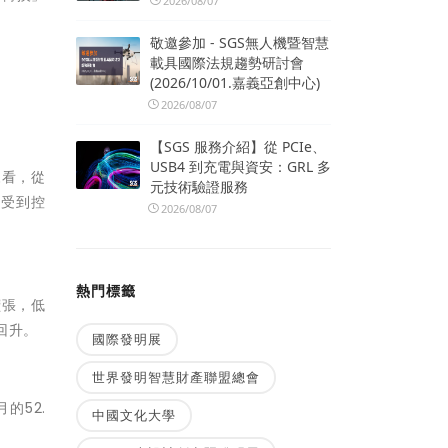
2026/08/07
敬邀參加 - SGS無人機暨智慧
載具國際法規趨勢研討會
(2026/10/01.嘉義亞創中心)
2026/08/07
【SGS 服務介紹】從 PCIe、
USB4 到充電與資安：GRL 多
來看，從
元技術驗證服務
漸受到控
2026/08/07
熱門標籤
擴張，低
回升。
國際發明展
世界發明智慧財產聯盟總會
月的
52.
中國文化大學