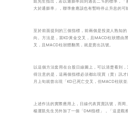
凱先生指出，若以通膨率回到過去二％的標準，「
大於通膨率」，聯準會應該也有暫時停止升息的可
至於前面提到的三個指標，前兩個是投資人熟知的
向。方法是，當KD黃金交叉，且MACD柱狀體由黑
叉，且MACD柱狀體翻黑，就是賣出訊號。
以這個方法套用在台股日線圖上，可以清楚看到，
得注意的是，這兩個指標必須都出現買（賣）訊才
月上旬就曾出現「KD已死亡交叉，但MACD柱狀
上述作法的實際應用上，日線代表買賣訊號，而周
楊運凱先生另外加了一個「DMI指標」，「這是觀