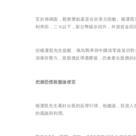
至於籌碼面，觀察重點還是在於美元指數。楊運凱
利率四．二％以下，新台幣緩步回升，外資資金回
但楊運凱先生提醒，俄烏戰爭與中國清零政策仍對
清庫存壓力，當股價反彈遇壓後，仍會產生股價的
把握恐慌殺盤撿便宜
楊運凱先生看好台股
的
反彈行情，他建議，投資人
的風險與利潤。