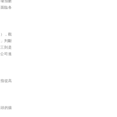
道瓊指數
續面臨各
數），觀
慌」判斷
第三則是
的公司進
是指從高
鏡頭的揚