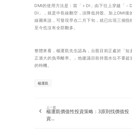
DMI的使用方法是：當「＋DI」由下往上穿越「－
DI」，就是中長線翻空，須降低持股。加上DMI
線圖來說，可發現早在二月下旬，就已出現三個指
至今也沒有全部翻多。
整體來看，楊運凱先生認為，台股目前正處於「短
正過大的負乖離率。」他建議目前持股水位不要超
的時機。
楊運凱
上一篇
楊運凱價值性投資策略：3原則找價值投
資...