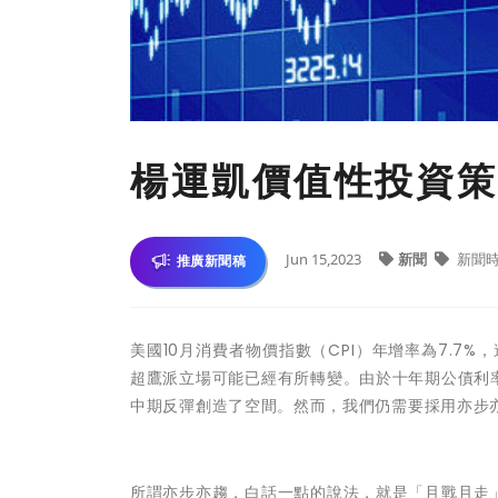
楊運凱價值性投資策
Jun 15,2023
新聞
新聞
推廣新聞稿
美國10月消費者物價指數（CPI）年增率為7.7%
超鷹派立場可能已經有所轉變。由於十年期公債利
中期反彈創造了空間。然而，我們仍需要採用亦步
所謂亦步亦趨，白話一點的說法，就是「且戰且走