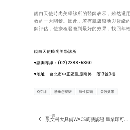
靚白天使時尚美學診所的醫師表示，雖然選
效的一大關鍵。因此，若有肌膚鬆弛與緊緻
師評估，使療程發會到最好的效果，找回年
靚白天使時尚美學診所
♥
諮詢專線：(02)2388-5860
♥
地址：台北市中正區重慶南路一段13號9樓
Q立線
臉垂怎麼辦
線性探頭
音波效果
上一篇
景文科大具備WACS廚藝認證 畢業即可...