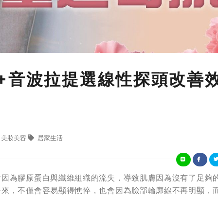
+音波拉提選線性探頭改善
美妝美容
居家生活
會因為膠原蛋白與纖維組織的流失，導致肌膚因為沒有了足夠
一來，不僅會容易顯得憔悴，也會因為臉部輪廓線不再明顯，