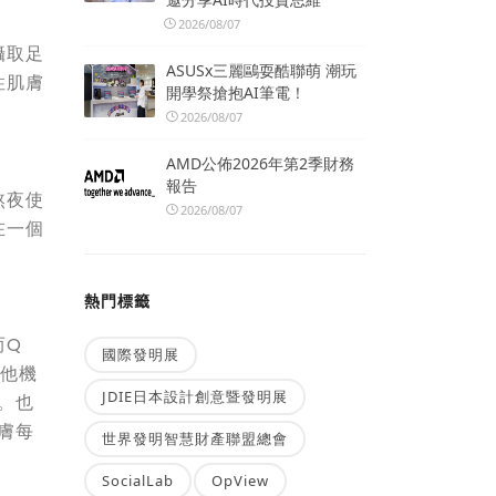
2026/08/07
攝取足
ASUSx三麗鷗耍酷聯萌 潮玩
性肌膚
開學祭搶抱AI筆電！
2026/08/07
AMD公佈2026年第2季財務
報告
熬夜使
2026/08/07
在一個
熱門標籤
而Q
國際發明展
其他機
JDIE日本設計創意暨發明展
。也
膚每
世界發明智慧財產聯盟總會
SocialLab
OpView