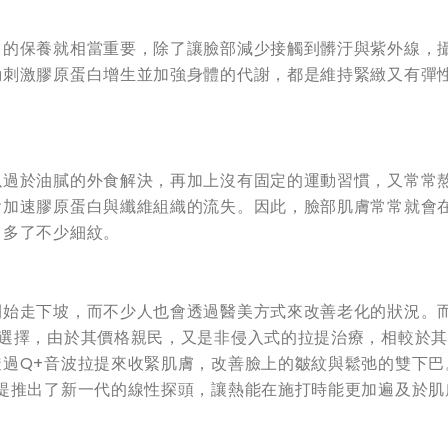
常的保養就相當重要，除了讓臉部減少接觸到髒汙與紫外線，
動刺激膠原蛋白增生並加強身體的代謝，都是維持緊緻又有彈
以過於油膩的外食解決，再加上沒有固定的運動習慣，又常常
會加速膠原蛋白與纖維組織的流失。因此，臉部肌膚常常就會
名多了不少細紋。
開始走下坡，而不少人也會透過醫美方式來改善老化的狀況。
項選擇，由於其價格親民，又是非侵入式的拉提治療，相較於
過Q+音波拉提來收緊肌膚，改善臉上的皺紋與鬆弛的雙下巴
提推出了新一代的線性探頭，讓熱能在施打時能更加遍及於肌