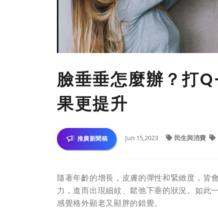
臉垂垂怎麼辦？打Q
果更提升
Jun 15,2023
民生與消費
推廣新聞稿
隨著年齡的增長，皮膚的彈性和緊緻度，皆
力，進而出現細紋、鬆弛下垂的狀況。如此
感覺格外顯老又顯胖的錯覺。