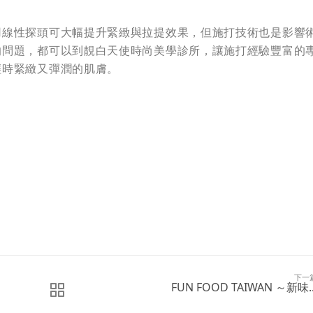
用線性探頭可大幅提升緊緻與拉提效果，但施打技術也是影響
的問題，都可以到靚白天使時尚美學診所，讓施打經驗豐富的
輕時緊緻又彈潤的肌膚。
下一
FUN FOOD TAIWAN ～新味..