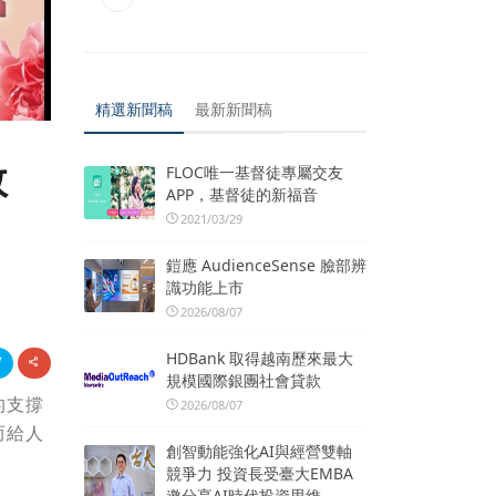
精選新聞稿
最新新聞稿
效
FLOC唯一基督徒專屬交友
APP，基督徒的新福音
2021/03/29
鎧應 AudienceSense 臉部辨
識功能上市
2026/08/07
HDBank 取得越南歷來最大
規模國際銀團社會貸款
的支撐
2026/08/07
而給人
創智動能強化AI與經營雙軸
競爭力 投資長受臺大EMBA
邀分享AI時代投資思維