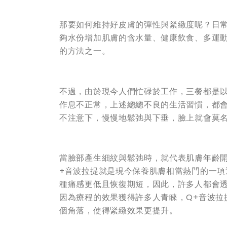
那要如何維持好皮膚的彈性與緊緻度呢？日
夠水份增加肌膚的含水量、健康飲食、多運
的方法之一。
不過，由於現今人們忙碌於工作，三餐都是
作息不正常，上述總總不良的生活習慣，都
不注意下，慢慢地鬆弛與下垂，臉上就會莫
當臉部產生細紋與鬆弛時，就代表肌膚年齡
+音波拉提就是現今保養肌膚相當熱門的一
種痛感更低且恢復期短，因此，許多人都會透
因為療程的效果獲得許多人青睞，Q+音波拉
個角落，使得緊緻效果更提升。