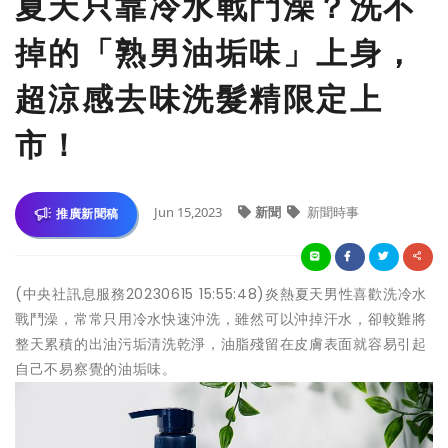
夏天只靠冷水戰鬥澡？洗不
掉的「熟男油垢味」上身，
超涼感去味洗髮精限定上
市！
Jun 15,2023
新聞
新聞時事
推廣新聞稿
(中央社訊息服務20230615 15:55:48)炎熱夏天男性喜歡洗冷水
戰鬥澡，常常只用冷水快速沖洗，雖然可以沖掉汗水，卻較難將
整天累積的出油污垢清洗乾淨，油脂殘留在皮膚表面就容易引起
自己不易察覺的油垢味。