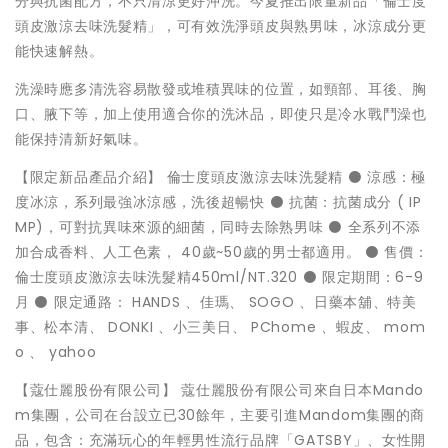
分與抗菌配方，不只清涼更好沖洗。今夏推出限量新品「倫士度
頭皮激涼去味洗髮精」，可有效洗淨頭皮與熟男味，冰涼成分更
能快速解熱。
洗澡時應多清洗容易散發或堆積異味的位置，如頸部、耳後、胸
口、腋下等，加上使用適合你的洗沐品，即使只是冷水戰鬥澡也
能保持清新好氣味。
【限定新品產品介紹】 倫士度頭皮激涼去味洗髮精 ⚫ 涼感：極
度冰涼，系列最強冰涼感，洗後超暢快 ⚫ 抗菌：抗菌成分 ( IP
MP)，可對抗異味來源的細菌，同時去除熟男味 ⚫ 全系列不添
加合成香料、人工色素， 40歲~50歲的男士都適用。 ⚫ 售價：
倫士度頭皮激涼去味洗髮精450ml/NT.320 ⚫ 限定期間：6-9
月 ⚫ 限定通路： HANDS 、佳瑪、 SOGO 、日藥本舖、特美
事、松本清、 DONKI 、小三美日、 PChome 、蝦皮、 mom
o 、 yahoo
【蔻仕麗股份有限公司】 蔻仕麗股份有限公司來自日本Mando
m集團，公司在台設立已30餘年，主要引進Mandom集團的商
品，包含：充滿玩心的年輕男性流行品牌「GATSBY」、女性開