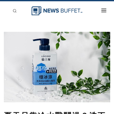
回到首頁
新聞稿分類
登入
刊登