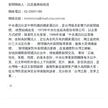
新聞聯絡人：訊息服務核稿員
聯絡電話：02-25051180
聯絡信箱：
timtimcna@mail.cna.com.tw
中央通訊社是中華民國的國家通訊社，是台灣最具影響力的新聞媒
體。 經歷組織改造，1973年中央社改組為股份有限公司，以企業
方式經營；隨著民主化發展，1996年依據「中央通訊社設置條
例」改制為財團法人，定位為全民共有的國家通訊社，獨立超然執
行三大法定任務： ．辦理國內外新聞報導業務，服務大眾傳播媒
體。 ．辦理國家對外新聞通訊業務，促進國際對台灣之瞭解。 ．
加強與國際新聞通訊社合作，增進國際新聞交流。 秉持「正確、
領先、客觀、翔實」的基本原則，中央社專業新聞團隊每天以中、
英、日文即時對外發出上千則新聞、照片、圖表、影音與資訊，是
台灣唯一多語文新聞媒體，服務對象從媒體客戶擴大為閱聽大眾；
從台灣民眾延伸至全球僑胞與讀者，充分扮演「台灣之眼，世界之
窗」。