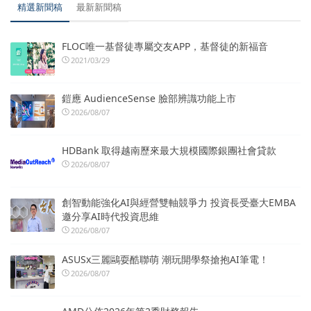
精選新聞稿
最新新聞稿
FLOC唯一基督徒專屬交友APP，基督徒的新福音
2021/03/29
鎧應 AudienceSense 臉部辨識功能上市
2026/08/07
HDBank 取得越南歷來最大規模國際銀團社會貸款
2026/08/07
創智動能強化AI與經營雙軸競爭力 投資長受臺大EMBA
邀分享AI時代投資思維
2026/08/07
ASUSx三麗鷗耍酷聯萌 潮玩開學祭搶抱AI筆電！
2026/08/07