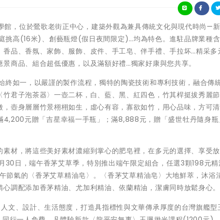
鶯歌光點美學館，位於鶯歌老街正中心，建築外觀為兼具傳統文化與現代時尚—
中庭挑高(16米)、創藝瓶燈(假日夜間限定)…均為特色。進駐品牌業種
、香品、香氛、家飾、服飾、皮件、手工皂、伴手禮、手拉坏…精采多
應景商品、組合超低優惠，以及滿額好禮…獨家好康與您共享。
，始終如一，以嚴謹的製作流程，獨特的陶瓷技術和專利技術，融合傳
〈竹君子泡茶器〉一壺二杯，白、藍、黑、紅四色，竹其桿挺拔秀麗
徵，壺身層層竹景栩栩如生，虛心有容，寡欲如竹，用心品味，方可
4,200元贈「吉星幸福一手瓶」；滿8,888元，贈「盛世牡丹隨身
的素材，將這些美好素材濃縮到掌心的肥皂裡，在多元的選擇、享受
月30日，端午香茅艾草季，特別推出端午限定組合，任選3顆198元精
滿端午節氣的〈香茅艾草精油皂〉。〈香茅艾草精油皂〉大地鮮萃，沐浴
精心調配添加香茅精油、尤加利精油、依蘭精油，潔膚同時放鬆身心
、人文、設計、生活態度，打造具指標性與文華傳承厚度的台灣旗艦型
同行一人免費，凡體驗新款〈龍平安無事〉玉珮拋光課程(1200元)，