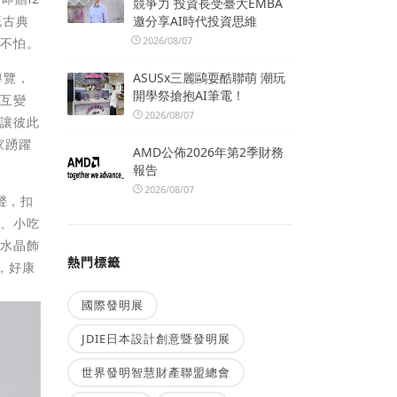
競爭力 投資長受臺大EMBA
既古典
邀分享AI時代投資思維
2026/08/07
都不怕。
導覽，
ASUSx三麗鷗耍酷聯萌 潮玩
開學祭搶抱AI筆電！
交互變
2026/08/07
，讓彼此
家踴躍
AMD公佈2026年第2季財務
報告
2026/08/07
聲，扣
攤、小吃
、水晶飾
熱門標籤
，好康
國際發明展
JDIE日本設計創意暨發明展
世界發明智慧財產聯盟總會