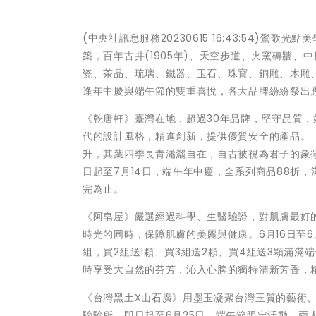
(中央社訊息服務20230615 16:43:54)
築，百年古井(1905年)、天空步道、火窯磚牆、
瓷、茶品、琉璃、鐵器、玉石、珠寶、銅雕、木雕
逢年中慶與端午節的雙重喜悅，各大品牌紛紛祭出
《乾唐軒》臺灣在地，超過30年品牌，堅守品質
代的設計風格，精進創新，提供優質安全的產品。
升，其葉四季長青瀟灑自在，自古被視為君子的象
日起至7月14日，端午年中慶，全系列商品88折，滿
完為止。
《阿皂屋》嚴選經過科學、生醫驗證，對肌膚最好
時光的同時，保障肌膚的美麗與健康。6月16日至6
組，買2組送1顆、買3組送2顆、買4組送3顆滿
時享受大自然的芬芳，沁入心脾的獨特清新芳香，
《台灣黑土X山石廣》用墨玉凝聚台灣玉質的藝術
驗驗所。即日起至6月25日，端午節限定活動，兩人