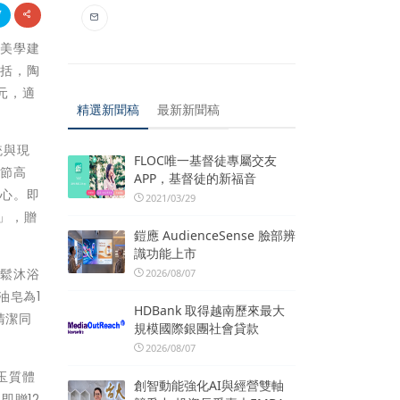
新美學建
含括，陶
元，適
精選新聞稿
最新新聞稿
統與現
FLOC唯一基督徒專屬交友
節節高
APP，基督徒的新福音
清心。即
2021/03/29
瓶」，贈
鎧應 AudienceSense 臉部辨
識功能上市
放鬆沐浴
2026/08/07
油皂為1
HDBank 取得越南歷來最大
清潔同
規模國際銀團社會貸款
。
2026/08/07
玉質體
創智動能強化AI與經營雙軸
即贈12