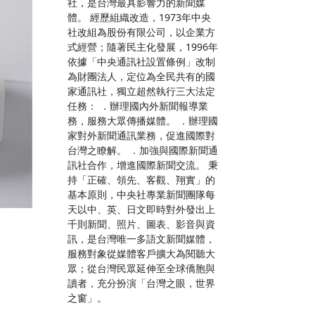
社，是台灣最具影響力的新聞媒
體。 經歷組織改造，1973年中央
社改組為股份有限公司，以企業方
式經營；隨著民主化發展，1996年
依據「中央通訊社設置條例」改制
為財團法人，定位為全民共有的國
家通訊社，獨立超然執行三大法定
任務： ．辦理國內外新聞報導業
務，服務大眾傳播媒體。 ．辦理國
家對外新聞通訊業務，促進國際對
台灣之瞭解。 ．加強與國際新聞通
訊社合作，增進國際新聞交流。 秉
持「正確、領先、客觀、翔實」的
基本原則，中央社專業新聞團隊每
天以中、英、日文即時對外發出上
千則新聞、照片、圖表、影音與資
訊，是台灣唯一多語文新聞媒體，
服務對象從媒體客戶擴大為閱聽大
眾；從台灣民眾延伸至全球僑胞與
讀者，充分扮演「台灣之眼，世界
之窗」。