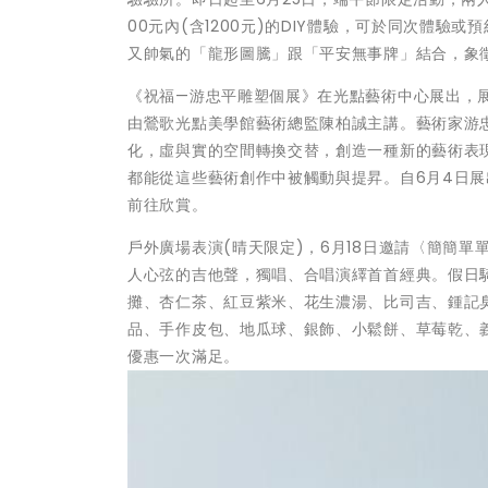
00元內(含1200元)的DIY體驗，可於同次體驗或
又帥氣的「龍形圖騰」跟「平安無事牌」結合，象
《祝福—游忠平雕塑個展》在光點藝術中心展出，展期
由鶯歌光點美學館藝術總監陳柏誠主講。藝術家游
化，虛與實的空間轉換交替，創造一種新的藝術表
都能從這些藝術創作中被觸動與提昇。自6月4日
前往欣賞。
戶外廣場表演(晴天限定)，6月18日邀請〈簡簡
人心弦的吉他聲，獨唱、合唱演繹首首經典。假日
攤、杏仁茶、紅豆紫米、花生濃湯、比司吉、鍾記
品、手作皮包、地瓜球、銀飾、小鬆餅、草莓乾、
優惠一次滿足。