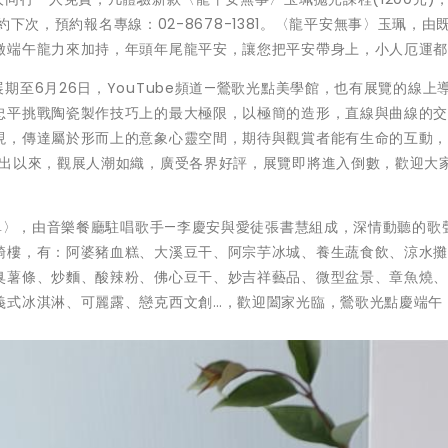
預約下次，預約報名專線：02-8678-1381。〈龍平安無事〉玉珮，由
徵端午龍力來加持，年頭年尾龍平安，讓您把平安帶身上，小人厄運
至6月26日，YouTube頻道—鶯歌光點美學館，也有展覽的線上
忠平挑戰陶瓷製作技巧上的最大極限，以極簡的造形，直線與曲線的
現，傳達屬於形而上的意象心靈空間，期待與觀賞者能有生命的互動
展出以來，觀展人潮如織，廣受各界好評，展覽即將進入倒數，歡迎大
單單〉，由音樂餐廳駐唱歌手—李慶安與愛徒張書慧組成，深情動聽的歌
騎樓，有：阿婆豬血糕、大溪豆干、阿宗芋冰城、養生蔬食飲、涼水
臭薯條、炒麵、酸辣粉、佛心豆干、妙吉祥藝品、微型盆景、章魚燒
義式冰淇淋、可麗露、戀克西文創…，歡迎闔家光臨，鶯歌光點慶端午