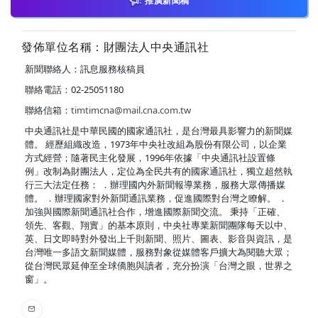
推廣新聞稿
發佈單位名稱：財團法人中央通訊社
新聞聯絡人：訊息服務核稿員
聯絡電話：02-25051180
聯絡信箱：
timtimcna@mail.cna.com.tw
中央通訊社是中華民國的國家通訊社，是台灣最具影響力的新聞媒
體。 經歷組織改造，1973年中央社改組為股份有限公司，以企業
方式經營；隨著民主化發展，1996年依據「中央通訊社設置條
例」改制為財團法人，定位為全民共有的國家通訊社，獨立超然執
行三大法定任務： ．辦理國內外新聞報導業務，服務大眾傳播媒
體。 ．辦理國家對外新聞通訊業務，促進國際對台灣之瞭解。 ．
加強與國際新聞通訊社合作，增進國際新聞交流。 秉持「正確、
領先、客觀、翔實」的基本原則，中央社專業新聞團隊每天以中、
英、日文即時對外發出上千則新聞、照片、圖表、影音與資訊，是
台灣唯一多語文新聞媒體，服務對象從媒體客戶擴大為閱聽大眾；
從台灣民眾延伸至全球僑胞與讀者，充分扮演「台灣之眼，世界之
窗」。