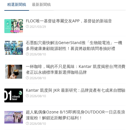
精選新聞稿
最新新聞稿
FLOC唯一基督徒專屬交友APP，基督徒的新福音
2021/03/29
石墨點穴最快解法GenerStand推「生物能電池」一機
多用健康兼顧能源韌性！募資將啟動填問卷抽好禮
2026/08/10
一杯咖啡，喝的不只是風味：Kantar 凱度揭密台灣消費
者正以永續標準重新選擇咖啡品牌
2026/08/10
Kantar 凱度與 JKR 最新研究 : 品牌資產有七成來自體驗
2026/08/10
超人氣偶像Ozone 8/15即將現身OUTDOOR一日店長浪
漫寵粉！解鎖近距離夢幻福利！
2026/08/10