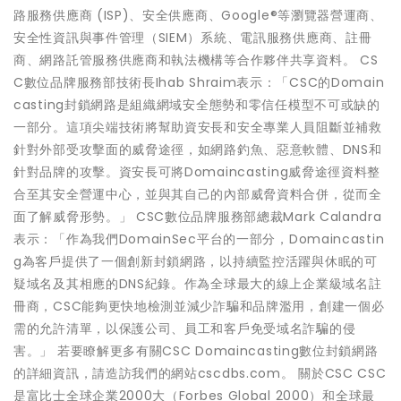
路服務供應商 (ISP)、安全供應商、Google®等瀏覽器營運商、
安全性資訊與事件管理（SIEM）系統、電訊服務供應商、註冊
商、網路託管服務供應商和執法機構等合作夥伴共享資料。 CS
C數位品牌服務部技術長Ihab Shraim表示：「CSC的Domain
casting封鎖網路是組織網域安全態勢和零信任模型不可或缺的
一部分。這項尖端技術將幫助資安長和安全專業人員阻斷並補救
針對外部受攻擊面的威脅途徑，如網路釣魚、惡意軟體、DNS和
針對品牌的攻擊。資安長可將Domaincasting威脅途徑資料整
合至其安全營運中心，並與其自己的內部威脅資料合併，從而全
面了解威脅形勢。」 CSC數位品牌服務部總裁Mark Calandra
表示：「作為我們DomainSec平台的一部分，Domaincastin
g為客戶提供了一個創新封鎖網路，以持續監控活躍與休眠的可
疑域名及其相應的DNS紀錄。作為全球最大的線上企業級域名註
冊商，CSC能夠更快地檢測並減少詐騙和品牌濫用，創建一個必
需的允許清單，以保護公司、員工和客戶免受域名詐騙的侵
害。」 若要瞭解更多有關CSC Domaincasting數位封鎖網路
的詳細資訊，請造訪我們的網站cscdbs.com。 關於CSC CSC
是富比士全球企業2000大（Forbes Global 2000）和全球最