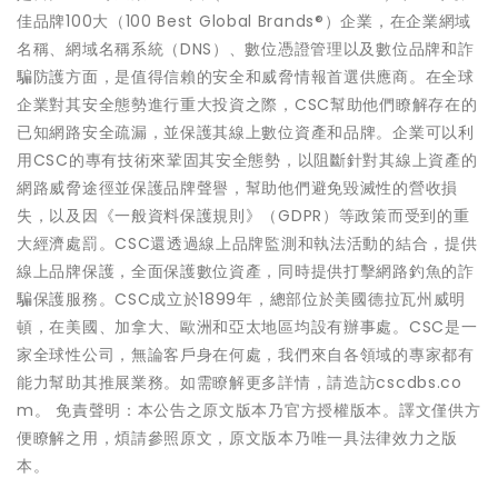
佳品牌100大（100 Best Global Brands®）企業，在企業網域
名稱、網域名稱系統（DNS）、數位憑證管理以及數位品牌和詐
騙防護方面，是值得信賴的安全和威脅情報首選供應商。在全球
企業對其安全態勢進行重大投資之際，CSC幫助他們瞭解存在的
已知網路安全疏漏，並保護其線上數位資產和品牌。企業可以利
用CSC的專有技術來鞏固其安全態勢，以阻斷針對其線上資產的
網路威脅途徑並保護品牌聲譽，幫助他們避免毀滅性的營收損
失，以及因《一般資料保護規則》（GDPR）等政策而受到的重
大經濟處罰。CSC還透過線上品牌監測和執法活動的結合，提供
線上品牌保護，全面保護數位資產，同時提供打擊網路釣魚的詐
騙保護服務。CSC成立於1899年，總部位於美國德拉瓦州威明
頓，在美國、加拿大、歐洲和亞太地區均設有辦事處。CSC是一
家全球性公司，無論客戶身在何處，我們來自各領域的專家都有
能力幫助其推展業務。如需瞭解更多詳情，請造訪cscdbs.co
m。 免責聲明：本公告之原文版本乃官方授權版本。譯文僅供方
便瞭解之用，煩請參照原文，原文版本乃唯一具法律效力之版
本。