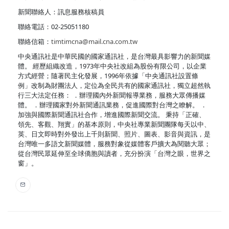
新聞聯絡人：訊息服務核稿員
聯絡電話：02-25051180
聯絡信箱：
timtimcna@mail.cna.com.tw
中央通訊社是中華民國的國家通訊社，是台灣最具影響力的新聞媒
體。 經歷組織改造，1973年中央社改組為股份有限公司，以企業
方式經營；隨著民主化發展，1996年依據「中央通訊社設置條
例」改制為財團法人，定位為全民共有的國家通訊社，獨立超然執
行三大法定任務： ．辦理國內外新聞報導業務，服務大眾傳播媒
體。 ．辦理國家對外新聞通訊業務，促進國際對台灣之瞭解。 ．
加強與國際新聞通訊社合作，增進國際新聞交流。 秉持「正確、
領先、客觀、翔實」的基本原則，中央社專業新聞團隊每天以中、
英、日文即時對外發出上千則新聞、照片、圖表、影音與資訊，是
台灣唯一多語文新聞媒體，服務對象從媒體客戶擴大為閱聽大眾；
從台灣民眾延伸至全球僑胞與讀者，充分扮演「台灣之眼，世界之
窗」。