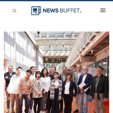
回到首頁
新聞稿分類
登入
刊登