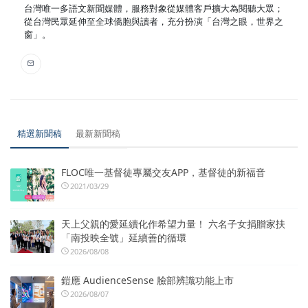
台灣唯一多語文新聞媒體，服務對象從媒體客戶擴大為閱聽大眾；
從台灣民眾延伸至全球僑胞與讀者，充分扮演「台灣之眼，世界之
窗」。
精選新聞稿
最新新聞稿
FLOC唯一基督徒專屬交友APP，基督徒的新福音
2021/03/29
天上父親的愛延續化作希望力量！ 六名子女捐贈家扶
「南投映全號」延續善的循環
2026/08/08
鎧應 AudienceSense 臉部辨識功能上市
2026/08/07