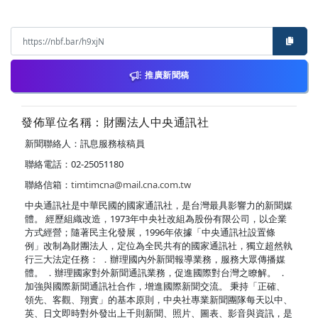
推廣新聞稿
發佈單位名稱：財團法人中央通訊社
新聞聯絡人：訊息服務核稿員
聯絡電話：02-25051180
聯絡信箱：
timtimcna@mail.cna.com.tw
中央通訊社是中華民國的國家通訊社，是台灣最具影響力的新聞媒
體。 經歷組織改造，1973年中央社改組為股份有限公司，以企業
方式經營；隨著民主化發展，1996年依據「中央通訊社設置條
例」改制為財團法人，定位為全民共有的國家通訊社，獨立超然執
行三大法定任務： ．辦理國內外新聞報導業務，服務大眾傳播媒
體。 ．辦理國家對外新聞通訊業務，促進國際對台灣之瞭解。 ．
加強與國際新聞通訊社合作，增進國際新聞交流。 秉持「正確、
領先、客觀、翔實」的基本原則，中央社專業新聞團隊每天以中、
英、日文即時對外發出上千則新聞、照片、圖表、影音與資訊，是