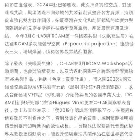
術節首度發表、2024年赴巴黎發表。此次拜會實體交流，雙邊
達成共識，期望透過不同領域的共製新創及整合各方資源，持續
促進強化雙方夥伴關係，拓展臺灣在文化和創新領域的軟實力與
國際網絡能見度並掌握科技藝術發展趨勢、產業最新運用及連
結。 今年3月C-LAB與IRCAM第一件國際共製《失眠寫生簿》在
法國IRCAM多功能聲學空間（Espace de projection）連續發
表三天，場場爆滿，獲得各界觀眾熱烈迴響。
除了發表《失眠寫生簿》，C-LAB在3月IRCAM Workshops活
動期間，也參與論壇發表，以及透過此國際平台將臺灣聲響實驗
室VR共製作品，包括《色度：賈曼計畫》、甫入圍2023法國安
錫國際動畫影展VR競賽單元的《黑洞博物館+身體瀏覽器》，以
及音像藝術VR作品《悸動響》介紹給與會的各國專業人士。IRC
AM創新與研究部門主管Hugues Vinet更在C-LAB團隊發表會
後，致上恭喜並表示：「從2019年認識臺灣團隊至今，在歷經疫
情艱難與不利條件之下，看到發表作品的質量，感到驚艷並明顯
感受到臺灣短時間內的飛快成長。」長期旅法深耕當代音樂的廖
琳妮教授更感動表示，能親身體驗臺法共製作品在這世界當代音