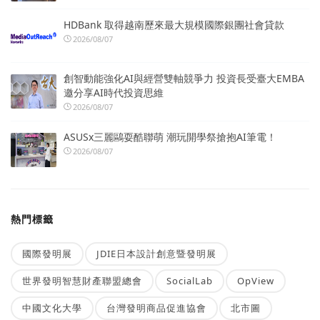
HDBank 取得越南歷來最大規模國際銀團社會貸款
2026/08/07
創智動能強化AI與經營雙軸競爭力 投資長受臺大EMBA
邀分享AI時代投資思維
2026/08/07
ASUSx三麗鷗耍酷聯萌 潮玩開學祭搶抱AI筆電！
2026/08/07
熱門標籤
國際發明展
JDIE日本設計創意暨發明展
世界發明智慧財產聯盟總會
SocialLab
OpView
中國文化大學
台灣發明商品促進協會
北市圖