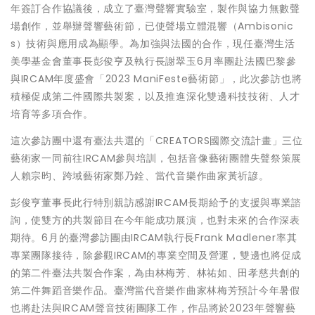
年簽訂合作協議後，成立了臺灣聲響實驗室，製作與協力無數聲
場創作，並舉辦聲響藝術節，已使聲場立體混響（Ambisonic
s）技術與應用成為顯學。為加強與法國的合作，現任臺灣生活
美學基金會董事長彭俊亨及執行長謝翠玉6月率團赴法國巴黎參
與IRCAM年度盛會「2023 ManiFeste藝術節」，此次參訪也將
積極促成第二件國際共製案，以及推進深化雙邊科技技術、人才
培育等多項合作。
這次參訪團中還有臺法共選的「CREATORS國際交流計畫」三位
藝術家一同前往IRCAM參與培訓，包括音像藝術團體失聲祭策展
人賴宗昀、跨域藝術家鄭乃銓、當代音樂作曲家黃祈諺。
彭俊亨董事長此行特別親訪感謝IRCAM長期給予的支援與專業諮
詢，使雙方的共製節目在今年能成功展演，也對未來的合作深表
期待。6月的臺灣參訪團由IRCAM執行長Frank Madlener率其
專業團隊接待，除參觀IRCAM的專業空間及營運，雙邊也將促成
的第二件臺法共製合作案，為由林梅芳、林祐如、田孝慈共創的
第二件舞蹈音樂作品。臺灣當代音樂作曲家林梅芳預計今年暑假
也將赴法與IRCAM聲音技術團隊工作，作品將於2023年聲響藝