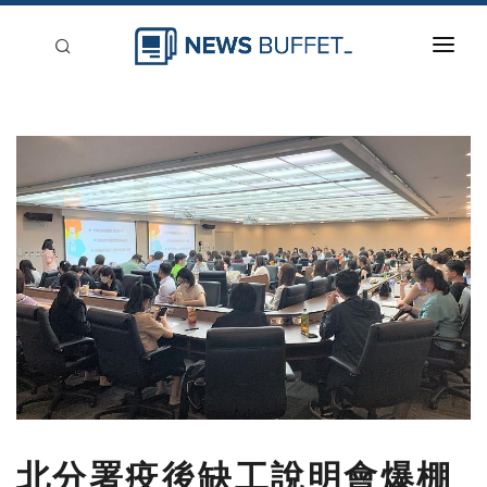
回到首頁
新聞稿分類
登入
刊登
北分署疫後缺工說明會爆棚