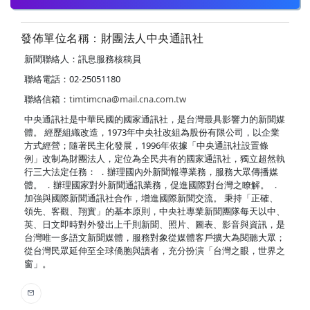
發佈單位名稱：財團法人中央通訊社
新聞聯絡人：訊息服務核稿員
聯絡電話：02-25051180
聯絡信箱：
timtimcna@mail.cna.com.tw
中央通訊社是中華民國的國家通訊社，是台灣最具影響力的新聞媒
體。 經歷組織改造，1973年中央社改組為股份有限公司，以企業
方式經營；隨著民主化發展，1996年依據「中央通訊社設置條
例」改制為財團法人，定位為全民共有的國家通訊社，獨立超然執
行三大法定任務： ．辦理國內外新聞報導業務，服務大眾傳播媒
體。 ．辦理國家對外新聞通訊業務，促進國際對台灣之瞭解。 ．
加強與國際新聞通訊社合作，增進國際新聞交流。 秉持「正確、
領先、客觀、翔實」的基本原則，中央社專業新聞團隊每天以中、
英、日文即時對外發出上千則新聞、照片、圖表、影音與資訊，是
台灣唯一多語文新聞媒體，服務對象從媒體客戶擴大為閱聽大眾；
從台灣民眾延伸至全球僑胞與讀者，充分扮演「台灣之眼，世界之
窗」。