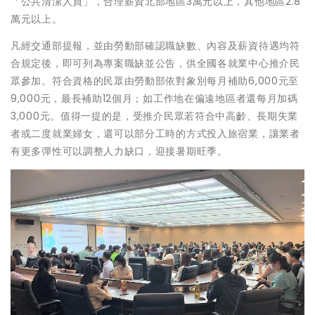
「公共清潔人員」，合理薪資北部地區3萬元以上，其他地區2.8
萬元以上。
凡經交通部提報，並由勞動部確認職缺數、內容及薪資待遇均符
合規定後，即可列為專案職缺並公告，供全國各就業中心推介民
眾參加。符合資格的民眾由勞動部依對象別每月補助6,000元至
9,000元，最長補助12個月；如工作地在偏遠地區者還每月加碼
3,000元。值得一提的是，受推介民眾若符合中高齡、長期失業
者或二度就業婦女，還可以部分工時的方式投入旅宿業，讓業者
有更多彈性可以調整人力缺口，迎接暑期旺季。