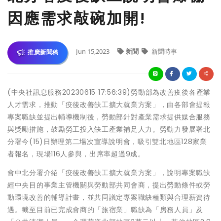
因應需求敲碗加開!
Jun 15,2023
新聞
新聞時事
推廣新聞稿
(中央社訊息服務20230615 17:56:39)勞動部為改善疫後各產業
人才需求，推動「疫後改善缺工擴大就業方案」，由各部會提報
專案職缺並提出輔導機制後，勞動部針對產業需求提供媒合服務
與獎勵措施，鼓勵勞工投入缺工產業補足人力。勞動力發展署北
分署今(15)日辦理第二場次宣導說明會，吸引雙北地區128家業
者報名，現場116人參與，出席率超過9成。
會中北分署介紹「疫後改善缺工擴大就業方案」，說明專案職缺
經中央目的事業主管機關與勞動部共同會商，提出勞動條件或勞
動環境改善的輔導計畫，並共同議定專案職缺種類與合理薪資待
遇。截至目前已完成會商的「旅宿業」職缺為「房務人員」及