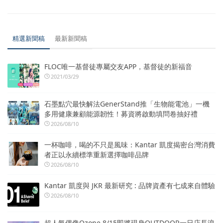
精選新聞稿
最新新聞稿
FLOC唯一基督徒專屬交友APP，基督徒的新福音
2021/03/29
石墨點穴最快解法GenerStand推「生物能電池」一機
多用健康兼顧能源韌性！募資將啟動填問卷抽好禮
2026/08/10
一杯咖啡，喝的不只是風味：Kantar 凱度揭密台灣消費
者正以永續標準重新選擇咖啡品牌
2026/08/10
Kantar 凱度與 JKR 最新研究 : 品牌資產有七成來自體驗
2026/08/10
超人氣偶像Ozone 8/15即將現身OUTDOOR一日店長浪