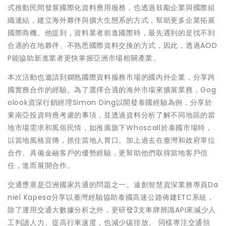
式推動民間發展國際化資料應用服務，也透過鼓勵企業與國際組
織連結，建立海外夥伴與擴大生態系的方式，幫助更多企業拓展
國際商機。他提到，資料業者前進國際時，最先遇到的是找不到
合適的在地夥伴、不熟悉國際資料交換的方式，因此，透過AOD
P能協助新進業者更快掌握亞洲市場相關產業。
本次活動也邀請到嫻熟國際資料服務市場的國內外企業，分享跨
國實務合作的經驗。為了選擇合適的海外市場來擴展業務，Gog
olook資深行銷經理Simon Ding以開發泰國經驗為例，分享於
東南亞投資時應考慮的事項，並透過資料分析了解不同地區的當
地市場需求和風俗民情，如推廣旗下Whoscall於泰國市場時，
以當地風格宣傳，抓住當地人胃口。加上過去在臺灣和政府單位
合作、具備金融客戶的優勢經驗，更幫助他們取得當地客戶信
任，進而展開合作。
交通壅塞是亞洲國家共通的問題之一。遠創智慧資深業務專員Da
niel Kapesa分享以臺灣經驗協助泰國高速公路佈建ETC系統，
除了運用交通大數據分析之外，更研發3支車牌辨識API來減少人
工判讀人力、提高行車速度，也減少碳排放。 同樣專注交通領