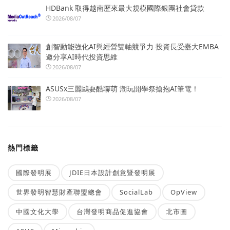
HDBank 取得越南歷來最大規模國際銀團社會貸款
2026/08/07
創智動能強化AI與經營雙軸競爭力 投資長受臺大EMBA
邀分享AI時代投資思維
2026/08/07
ASUSx三麗鷗耍酷聯萌 潮玩開學祭搶抱AI筆電！
2026/08/07
熱門標籤
國際發明展
JDIE日本設計創意暨發明展
世界發明智慧財產聯盟總會
SocialLab
OpView
中國文化大學
台灣發明商品促進協會
北市圖