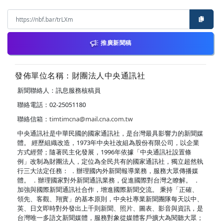
推廣新聞稿
發佈單位名稱：財團法人中央通訊社
新聞聯絡人：訊息服務核稿員
聯絡電話：02-25051180
聯絡信箱：
timtimcna@mail.cna.com.tw
中央通訊社是中華民國的國家通訊社，是台灣最具影響力的新聞媒
體。 經歷組織改造，1973年中央社改組為股份有限公司，以企業
方式經營；隨著民主化發展，1996年依據「中央通訊社設置條
例」改制為財團法人，定位為全民共有的國家通訊社，獨立超然執
行三大法定任務： ．辦理國內外新聞報導業務，服務大眾傳播媒
體。 ．辦理國家對外新聞通訊業務，促進國際對台灣之瞭解。 ．
加強與國際新聞通訊社合作，增進國際新聞交流。 秉持「正確、
領先、客觀、翔實」的基本原則，中央社專業新聞團隊每天以中、
英、日文即時對外發出上千則新聞、照片、圖表、影音與資訊，是
台灣唯一多語文新聞媒體，服務對象從媒體客戶擴大為閱聽大眾；