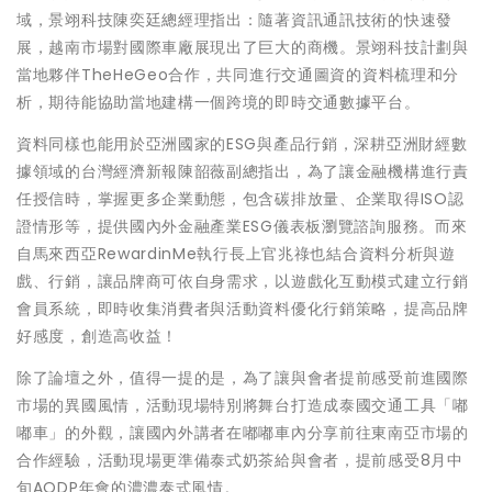
域，景翊科技陳奕廷總經理指出：隨著資訊通訊技術的快速發
展，越南市場對國際車廠展現出了巨大的商機。景翊科技計劃與
當地夥伴TheHeGeo合作，共同進行交通圖資的資料梳理和分
析，期待能協助當地建構一個跨境的即時交通數據平台。
資料同樣也能用於亞洲國家的ESG與產品行銷，深耕亞洲財經數
據領域的台灣經濟新報陳韶薇副總指出，為了讓金融機構進行責
任授信時，掌握更多企業動態，包含碳排放量、企業取得ISO認
證情形等，提供國內外金融產業ESG儀表板瀏覽諮詢服務。而來
自馬來西亞RewardinMe執行長上官兆祿也結合資料分析與遊
戲、行銷，讓品牌商可依自身需求，以遊戲化互動模式建立行銷
會員系統，即時收集消費者與活動資料優化行銷策略，提高品牌
好感度，創造高收益！
除了論壇之外，值得一提的是，為了讓與會者提前感受前進國際
市場的異國風情，活動現場特別將舞台打造成泰國交通工具「嘟
嘟車」的外觀，讓國內外講者在嘟嘟車內分享前往東南亞市場的
合作經驗，活動現場更準備泰式奶茶給與會者，提前感受8月中
旬AODP年會的濃濃泰式風情。