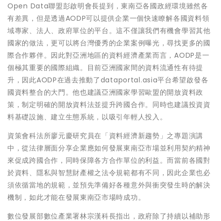
Open Data聯盟彭啟明會長提到，東南亞各國政經環境雖然各
有差異，但是透過AODP可以提供企業一個快速瞭解各國資料領
域專家、法人、政府單位的平台。這不僅讓我們有機會學習其他
國家的做法，更可以將台灣優秀的企業案例曝光，尋找更多的國
際合作夥伴。因此對亞洲地區的資料經濟產業而言，AODP是一
個極其重要的國際組織。目前亞洲國家間的資料流通性有待提
升，因此AODP在過去推動了dataportal.asia平台希望啟發各
國資料整合的大門。他也建議亞洲國家學習歐盟的開放資料政
策，制定明確的開放資料法並提升跨國合作。同時也建議投資資
料基礎設施、建立生態系統，以吸引年輕人投入。
資策會科法所廖元慶研究員在「資料經濟新趨勢」之專題演講
中，從法律層面分享企業應如何發展東南亞市場並利用契約精神
來促成跨國合作，同時保障各方合作單位的利益。而當前各國對
於資料、隱私與智慧財產權之法令規範都有不同，因此企業也必
須依循當地的規範，並預先準備好各種意外與衝突發生時的解決
機制，如此才能在發展東南亞市場時成功。
數位發展部數位產業署林宗漢科長指出，政府除了持續以補助形