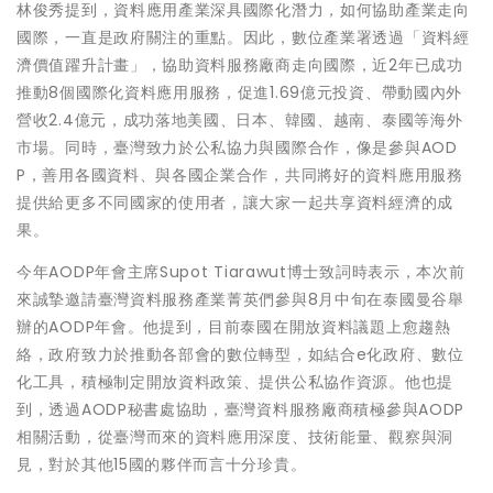
林俊秀提到，資料應用產業深具國際化潛力，如何協助產業走向
國際，一直是政府關注的重點。因此，數位產業署透過「資料經
濟價值躍升計畫」，協助資料服務廠商走向國際，近2年已成功
推動8個國際化資料應用服務，促進1.69億元投資、帶動國內外
營收2.4億元，成功落地美國、日本、韓國、越南、泰國等海外
市場。同時，臺灣致力於公私協力與國際合作，像是參與AOD
P，善用各國資料、與各國企業合作，共同將好的資料應用服務
提供給更多不同國家的使用者，讓大家一起共享資料經濟的成
果。
今年AODP年會主席Supot Tiarawut博士致詞時表示，本次前
來誠摯邀請臺灣資料服務產業菁英們參與8月中旬在泰國曼谷舉
辦的AODP年會。他提到，目前泰國在開放資料議題上愈趨熱
絡，政府致力於推動各部會的數位轉型，如結合e化政府、數位
化工具，積極制定開放資料政策、提供公私協作資源。他也提
到，透過AODP秘書處協助，臺灣資料服務廠商積極參與AODP
相關活動，從臺灣而來的資料應用深度、技術能量、觀察與洞
見，對於其他15國的夥伴而言十分珍貴。