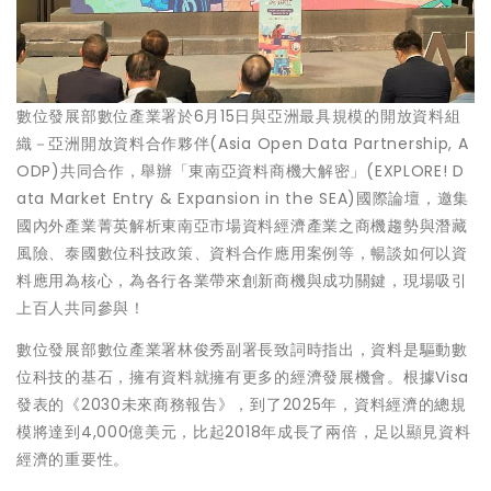
數位發展部數位產業署於6月15日與亞洲最具規模的開放資料組
織－亞洲開放資料合作夥伴(Asia Open Data Partnership, A
ODP)共同合作，舉辦「東南亞資料商機大解密」(EXPLORE! D
ata Market Entry & Expansion in the SEA)國際論壇，邀集
國內外產業菁英解析東南亞市場資料經濟產業之商機趨勢與潛藏
風險、泰國數位科技政策、資料合作應用案例等，暢談如何以資
料應用為核心，為各行各業帶來創新商機與成功關鍵，現場吸引
上百人共同參與！
數位發展部數位產業署林俊秀副署長致詞時指出，資料是驅動數
位科技的基石，擁有資料就擁有更多的經濟發展機會。根據Visa
發表的《2030未來商務報告》，到了2025年，資料經濟的總規
模將達到4,000億美元，比起2018年成長了兩倍，足以顯見資料
經濟的重要性。