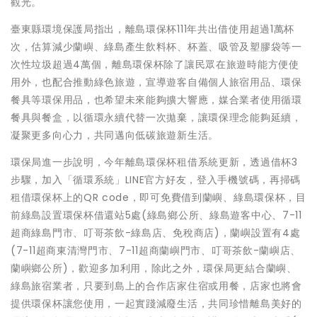
觀光。
臺東縣環境保護局指出，離島環保杯111年共出借使用超過1萬杯
次，估算減少蘭嶼、綠島產生飲料杯、杯蓋、吸管及塑膠袋等一
次性垃圾超過4萬個，離島環保杯除了讓民眾在旅遊時能方便使
用外，也配合推動綠色旅遊，宣導遊客自備個人旅宿用品、環保
餐具等環保用品，也希望未來能夠擴大響應，媒合業者使用循環
餐具與餐盒，以循環永續代替一次拋棄，讓環保理念能夠延續，
凝聚更多向心力，共同邁向低碳旅遊新生活。
環保局進一步說明，今年離島環保杯租借系統更新，透過借杯3
步驟，加入「循環系統」LINE官方好友，登入手機號碼，再掃碼
租借環保杯上的QR code，即可免費借到蘭嶼、綠島環保杯，目
前綠島設置環保杯借還站5處(綠島鄉公所、綠島遊客中心、7-11
超商綠島門市、叮哥茶飲-綠島店、免稅商店)，蘭嶼設置有4處
(7-11超商東清灣門市、7-11超商蘭嶼門市、叮哥茶飲-蘭嶼店、
蘭嶼鄉公所)，歡迎多加利用，除此之外，環保局更結合蘭嶼、
綠島旅宿業者，只要到島上的合作店家住宿或用餐，店家也將會
提供環保杯讓您使用，一起實踐減廢生活，共同珍惜離島美好的