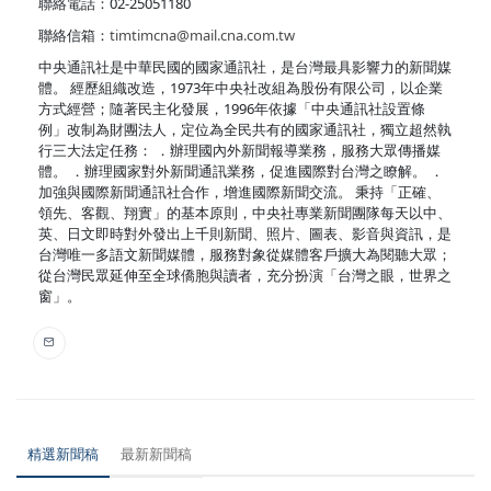
聯絡電話：02-25051180
聯絡信箱：
timtimcna@mail.cna.com.tw
中央通訊社是中華民國的國家通訊社，是台灣最具影響力的新聞媒
體。 經歷組織改造，1973年中央社改組為股份有限公司，以企業
方式經營；隨著民主化發展，1996年依據「中央通訊社設置條
例」改制為財團法人，定位為全民共有的國家通訊社，獨立超然執
行三大法定任務： ．辦理國內外新聞報導業務，服務大眾傳播媒
體。 ．辦理國家對外新聞通訊業務，促進國際對台灣之瞭解。 ．
加強與國際新聞通訊社合作，增進國際新聞交流。 秉持「正確、
領先、客觀、翔實」的基本原則，中央社專業新聞團隊每天以中、
英、日文即時對外發出上千則新聞、照片、圖表、影音與資訊，是
台灣唯一多語文新聞媒體，服務對象從媒體客戶擴大為閱聽大眾；
從台灣民眾延伸至全球僑胞與讀者，充分扮演「台灣之眼，世界之
窗」。
精選新聞稿
最新新聞稿