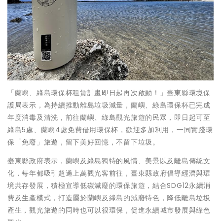
「蘭嶼、綠島環保杯租賃計畫即日起再次啟動！」臺東縣環境保
護局表示，為持續推動離島垃圾減量，蘭嶼、綠島環保杯已完成
年度消毒及清洗，前往蘭嶼、綠島觀光旅遊的民眾，即日起可至
綠島5處、蘭嶼4處免費借用環保杯，歡迎多加利用，一同實踐環
保「免廢」旅遊，留下美好回憶，不留下垃圾。
臺東縣政府表示，蘭嶼及綠島獨特的風情、美景以及離島傳統文
化，每年都吸引超過上萬觀光客前往，臺東縣政府倡導經濟與環
境共存發展，積極宣導低碳減廢的環保旅遊，結合SDG12永續消
費及生產模式，打造屬於蘭嶼及綠島的減廢特色，降低離島垃圾
產生，觀光旅遊的同時也可以很環保，促進永續城市發展與綠色