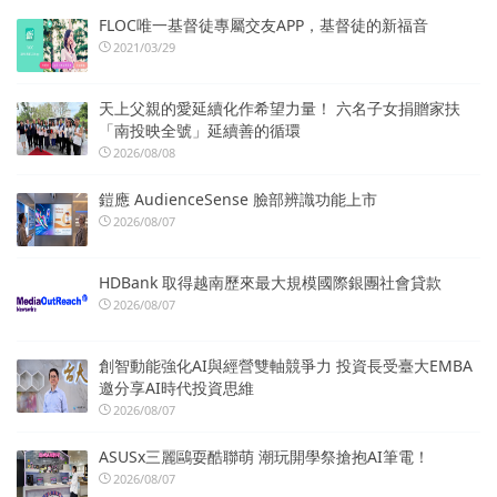
FLOC唯一基督徒專屬交友APP，基督徒的新福音
2021/03/29
天上父親的愛延續化作希望力量！ 六名子女捐贈家扶
「南投映全號」延續善的循環
2026/08/08
鎧應 AudienceSense 臉部辨識功能上市
2026/08/07
HDBank 取得越南歷來最大規模國際銀團社會貸款
2026/08/07
創智動能強化AI與經營雙軸競爭力 投資長受臺大EMBA
邀分享AI時代投資思維
2026/08/07
ASUSx三麗鷗耍酷聯萌 潮玩開學祭搶抱AI筆電！
2026/08/07