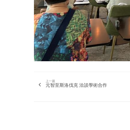
上一篇
元智至斯洛伐克 洽談學術合作