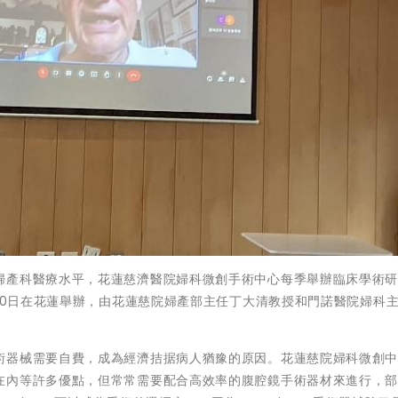
婦產科醫療水平，花蓮慈濟醫院婦科微創手術中心每季舉辦臨床學術
月10日在花蓮舉辦，由花蓮慈院婦產部主任丁大清教授和門諾醫院婦科
術器械需要自費，成為經濟拮据病人猶豫的原因。花蓮慈院婦科微創
在內等許多優點，但常常需要配合高效率的腹腔鏡手術器材來進行，