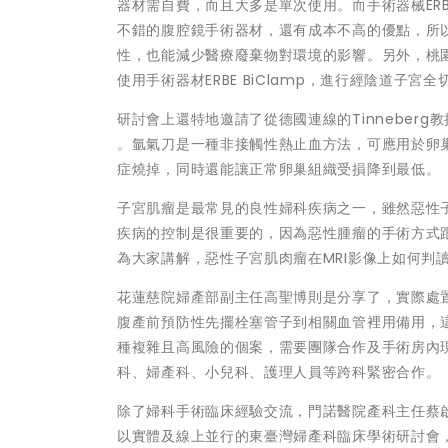
器材需自費，而且大多是單次使用。而手術器械ERBE 
不錯的腹腔鏡手術器材，還有成本不高的優點，所
性，也能減少醫療廢棄物對環境的影響。另外，桃
使用手術器材ERBE BiClamp，進行經陰道子宮
研討會上還特地邀請了從德國連線的Tinneberg教授，以
。氩氣刀是一種非接觸性熱止血方法，可應用於卵
症燒掉，同時還能讓正常卵巢組織受損降到最低。
子宮肌瘤是最常見的良性婦科疾病之一，雖然惡性
疾病的控制是很重要的，因為惡性腫瘤的手術方式
為大家講解，惡性子宮肌肉瘤在MRI影像上如何判
花蓮慈院婦產部副主任高聖博則是分享了，實際處
腹產前預防性先擺栓塞管子到相關血管裡用備用，
種複雜且高風險的個案，需要團隊合作及手術房內
科、婦產科、小兒科、護理人員等跨科緊密合作。
除了婦科手術臨床經驗交流，門諾醫院產科主任蔡
以實體及線上並行的東臺灣婦產科臨床學術研討會