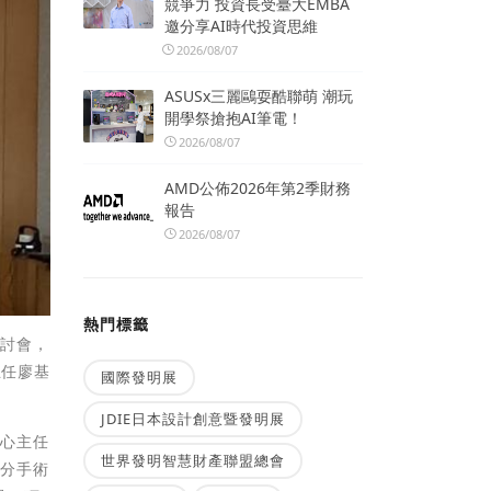
競爭力 投資長受臺大EMBA
邀分享AI時代投資思維
2026/08/07
ASUSx三麗鷗耍酷聯萌 潮玩
開學祭搶抱AI筆電！
2026/08/07
AMD公佈2026年第2季財務
報告
2026/08/07
熱門標籤
研討會，
主任廖基
國際發明展
JDIE日本設計創意暨發明展
中心主任
世界發明智慧財產聯盟總會
部分手術