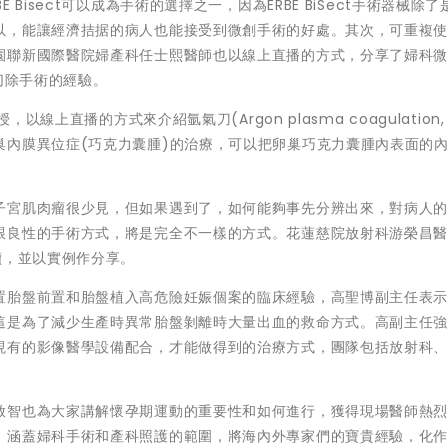
Bisect可以成為手術的選擇之一，因為ERBE BiSect手術器械除了
以，能讓經濟拮据的病人也能接受到微創手術的好處。其次，可重複
園聯新國際醫院婦產科任士熙醫師也以線上直播的方式，分享了婦科
全切除手術的經驗。
線上直播的方式來介紹氩氣刀(Argon plasma coagulation, 
巢內膜異位症(巧克力囊腫)的治療，可以把卵巢巧克力囊腫內表面的
子宮肌肉瘤很少見，但如果遇到了，如何能夠事先分辨出來，對病人
跟良性的手術方式，將是完全不一樣的方式。花蓮慈院放射科游榮昌
讀，並以實例作分享。
置胎盤前置和胎盤植入高危險妊娠個案的臨床經驗，高聖博副主任表
這是為了減少生產時異常胎盤剝離時大量出血的救命方式。高副主任
現有的影像醫學設備配合，才能做得到的治療方式，團隊包括放射科
啟智也為大家講解懷孕期運動的重要性和如何進行，獲得現場醫師熱
，涵蓋婦科手術和產科照護的範圍，將海內外專家們的寶貴經驗，化