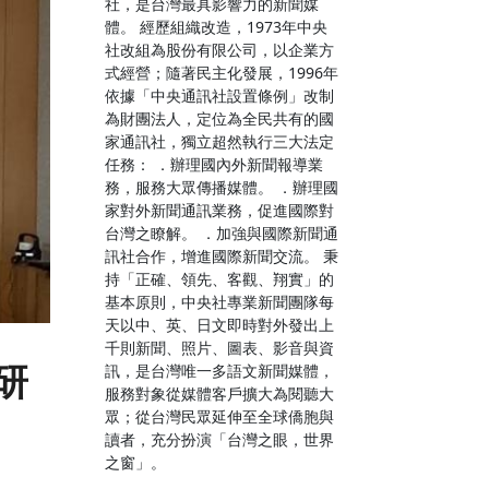
社，是台灣最具影響力的新聞媒
體。 經歷組織改造，1973年中央
社改組為股份有限公司，以企業方
式經營；隨著民主化發展，1996年
依據「中央通訊社設置條例」改制
為財團法人，定位為全民共有的國
家通訊社，獨立超然執行三大法定
任務： ．辦理國內外新聞報導業
務，服務大眾傳播媒體。 ．辦理國
家對外新聞通訊業務，促進國際對
台灣之瞭解。 ．加強與國際新聞通
訊社合作，增進國際新聞交流。 秉
持「正確、領先、客觀、翔實」的
基本原則，中央社專業新聞團隊每
天以中、英、日文即時對外發出上
千則新聞、照片、圖表、影音與資
研
訊，是台灣唯一多語文新聞媒體，
服務對象從媒體客戶擴大為閱聽大
眾；從台灣民眾延伸至全球僑胞與
讀者，充分扮演「台灣之眼，世界
之窗」。