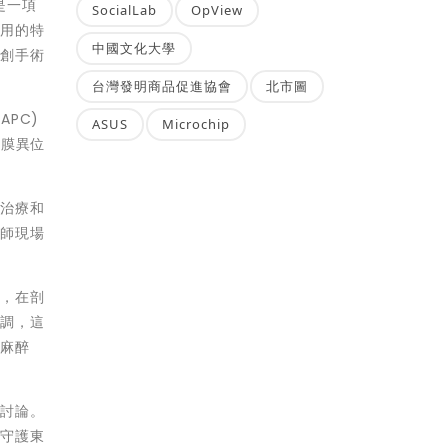
是一項
SocialLab
OpView
使用的特
中國文化大學
微創手術
台灣發明商品促進協會
北市圖
APC)
ASUS
Microchip
內膜異位
的治療和
醫師現場
示，在剖
強調，這
、麻醉
烈討論。
作守護東