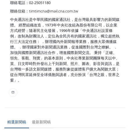
聯絡電話：02-25051180
聯絡信箱：
timtimcna@mail.cna.com.tw
中央通訊社是中華民國的國家通訊社，是台灣最具影響力的新聞媒
體。 經歷組織改造，1973年中央社改組為股份有限公司，以企業
方式經營；隨著民主化發展，1996年依據「中央通訊社設置條
例」改制為財團法人，定位為全民共有的國家通訊社，獨立超然執
行三大法定任務： ．辦理國內外新聞報導業務，服務大眾傳播媒
體。 ．辦理國家對外新聞通訊業務，促進國際對台灣之瞭解。 ．
加強與國際新聞通訊社合作，增進國際新聞交流。 秉持「正確、
領先、客觀、翔實」的基本原則，中央社專業新聞團隊每天以中、
英、日文即時對外發出上千則新聞、照片、圖表、影音與資訊，是
台灣唯一多語文新聞媒體，服務對象從媒體客戶擴大為閱聽大眾；
從台灣民眾延伸至全球僑胞與讀者，充分扮演「台灣之眼，世界之
窗」。
精選新聞稿
最新新聞稿