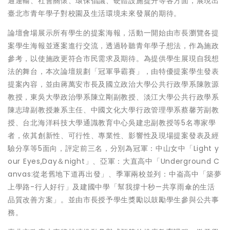
通運輸、社會關懷、環保倡議、硬體設施提升等各方面，展現出
臺北市青年學子對校園及生活環境未來發展的期待。
論壇會場展示所有學生的提案海報，活動一開始由市長瀏覽各提
案學生海報並逐案進行交流，透過聆聽青年學子想法，作為施政
參考，以使施政更符合市民需求及期待。為提供學生展現自我想
法的舞台，本次論壇規劃「冠軍爭霸賽」，由特優提案學生發表
提案內容，並由蔣萬安市長及國立政治大學公共行政學系陳敦源
教授，東吳大學政治學系陳立剛副教授、淡江大學公共行政學系
陳志瑋副教授兼系主任、中國文化大學行政管理學系蔡馨芳副教
授、台北海洋科技大學通識教育中心吳建忠副教授等5名專家學
者，依其創新性、可行性、專業性、影響性及現場提案發表及經
驗分享等5面向，評定前三名，分別為冠軍：中山女中「Light y
our Eyes,Day＆night」、亞軍：大直高中「Underground C
anvas:從老舊地下道再出發」、季軍兩校並列：中崙高中「築夢
上學路-行人好行」及建國中學「幫我撐十秒—共享雨傘的生活
品質改善方案」。並由市長授予學生獎勵以鼓勵學生參與公共事
務。