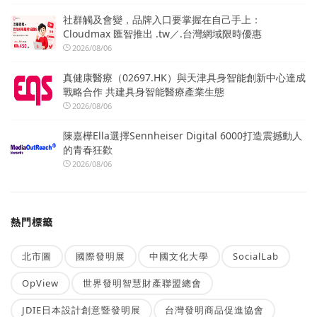
社群觸及會變，品牌入口要掌握在自己手上：
Cloudmax 匯智推出 .tw／.台灣網域限時優惠
2026/08/06
真健康醫療（02697.HK）與天津具身智能創新中心達成
戰略合作 共建具身智能醫療產業生態
2026/08/06
陳嘉樺Ella選擇Sennheiser Digital 6000打造震撼動人
的青春狂歡
2026/08/06
熱門標籤
北市圖
國際發明展
中國文化大學
SocialLab
OpView
世界發明智慧財產聯盟總會
JDIE日本設計創意暨發明展
台灣發明商品促進協會