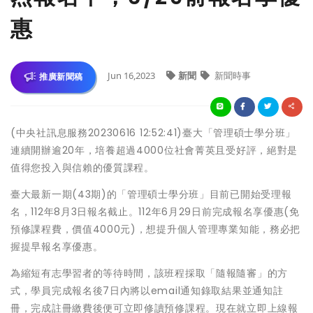
惠
Jun 16,2023
新聞
新聞時事
推廣新聞稿
(中央社訊息服務20230616 12:52:41)臺大「管理碩士學分班」
連續開辦逾20年，培養超過4000位社會菁英且受好評，絕對是
值得您投入與信賴的優質課程。
臺大最新一期(43期)的「管理碩士學分班」目前已開始受理報
名，112年8月3日報名截止。112年6月29日前完成報名享優惠(免
預修課程費，價值4000元)，想提升個人管理專業知能，務必把
握提早報名享優惠。
為縮短有志學習者的等待時間，該班程採取「隨報隨審」的方
式，學員完成報名後7日內將以email通知錄取結果並通知註
冊，完成註冊繳費後便可立即修讀預修課程。現在就立即上線報