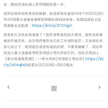
名，開始您強化個人管理職能的第一步。
想對這個班程有更多的瞭解，歡迎您報名參加112年7月20日(四)
19:00假臺大進修推廣學院舉辦的課程說明會，有關該課程之說
明會報名請點選：
https://bit.ly/3TCYgx1
。
您有多久沒有自我進修了？面對競爭激烈的大環境，面對未來種
種的不確定性，也許我們會對自己的工作感到迷茫，又或者在求
好心切之下，期望能完成更長遠的目標。不要再猶豫了，現在即
刻加入臺大進修推學院管理碩士學分班的行列。招生詳情請上
【臺大推廣教育網】-->學分班程(管理碩士學分班)
https://bi
t.ly/404qRxD
或電洽(02)2362-0502查詢。