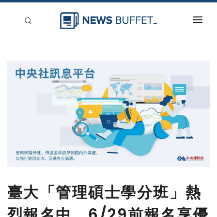
回到首頁
新聞稿分類
登入
刊登
臺大「管理碩士學分班」熱
烈報名中，6/29前報名享優