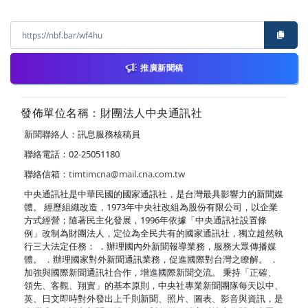
推廣新聞稿
發佈單位名稱：財團法人中央通訊社
新聞聯絡人：訊息服務核稿員
聯絡電話：02-25051180
聯絡信箱：
timtimcna@mail.cna.com.tw
中央通訊社是中華民國的國家通訊社，是台灣最具影響力的新聞媒
體。 經歷組織改造，1973年中央社改組為股份有限公司，以企業
方式經營；隨著民主化發展，1996年依據「中央通訊社設置條
例」改制為財團法人，定位為全民共有的國家通訊社，獨立超然執
行三大法定任務： ．辦理國內外新聞報導業務，服務大眾傳播媒
體。 ．辦理國家對外新聞通訊業務，促進國際對台灣之瞭解。 ．
加強與國際新聞通訊社合作，增進國際新聞交流。 秉持「正確、
領先、客觀、翔實」的基本原則，中央社專業新聞團隊每天以中、
英、日文即時對外發出上千則新聞、照片、圖表、影音與資訊，是