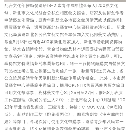
配合文化部推動發送給18-21歲青年成年禮金每人1200點文化
幣，新北市文化局結合公私立相關藝文館舍、店家及藝術創作者
申請藝文消費點，讓青年到新北各地藝文館所購票或以優惠折扣
購買藝文商品，還可到新北各藝文中心購票觀賞表演節目。 新北
文化局廣邀新北各公私立藝文館舍單位加入文化部藝文消費點，
截至6月13日已有近400家新北店家加入。新北市鶯歌陶瓷博物
館、淡水古蹟博物館、黃金博物館及林本源園邸提供購買自營藝
文商品9折優惠，坪林茶業博物館以成年禮金買文化商品，可以
獲得館方特選福茶苑專屬茶包1個，到十三行博物館購買自營藝文
商品贈送考古遺址聚落生活明信片一張，數量有限送完為止，各
公立館所邀請青年民眾到新北場館使用成年禮金。 此外，本市所
屬藝文中心演藝廳主辦節目，採用OPENTIX售票系統售票之節目
可用文化幣購票。樹林藝文中心8月25日至27日，推出8月表演
工作室辦理《親愛的陌生人2.0》；新北市藝文中心9月辦理「20
23年新北市音樂劇節」三檔演出，包括：C MUSICAL《伊底帕
斯》、刺點創作工坊《跑跑殭丙仁》、四喜坊劇集《沒有臉的娃
娃》等節目，各場次皆可使用文化幣購票，邀請青少年及民眾一
同走進劇場，將文化幣轉化為表演藝術的饗宴。 新北市文化局表