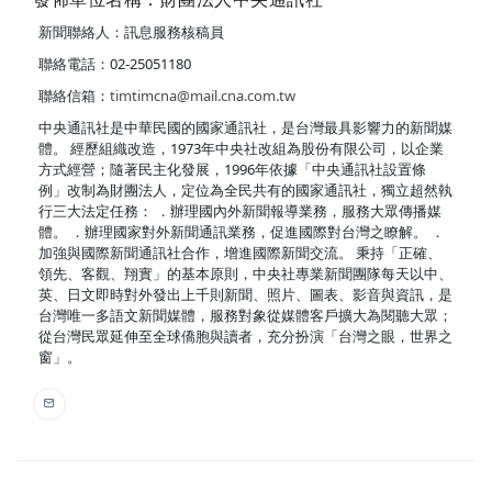
新聞聯絡人：訊息服務核稿員
聯絡電話：02-25051180
聯絡信箱：
timtimcna@mail.cna.com.tw
中央通訊社是中華民國的國家通訊社，是台灣最具影響力的新聞媒
體。 經歷組織改造，1973年中央社改組為股份有限公司，以企業
方式經營；隨著民主化發展，1996年依據「中央通訊社設置條
例」改制為財團法人，定位為全民共有的國家通訊社，獨立超然執
行三大法定任務： ．辦理國內外新聞報導業務，服務大眾傳播媒
體。 ．辦理國家對外新聞通訊業務，促進國際對台灣之瞭解。 ．
加強與國際新聞通訊社合作，增進國際新聞交流。 秉持「正確、
領先、客觀、翔實」的基本原則，中央社專業新聞團隊每天以中、
英、日文即時對外發出上千則新聞、照片、圖表、影音與資訊，是
台灣唯一多語文新聞媒體，服務對象從媒體客戶擴大為閱聽大眾；
從台灣民眾延伸至全球僑胞與讀者，充分扮演「台灣之眼，世界之
窗」。