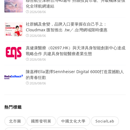
聯合航空深耕台灣40週年 持續投資市場、升級機隊並強
化全球航網連結
2026/08/06
社群觸及會變，品牌入口要掌握在自己手上：
Cloudmax 匯智推出 .tw／.台灣網域限時優惠
2026/08/06
真健康醫療（02697.HK）與天津具身智能創新中心達成
戰略合作 共建具身智能醫療產業生態
2026/08/06
陳嘉樺Ella選擇Sennheiser Digital 6000打造震撼動人
的青春狂歡
2026/08/06
熱門標籤
北市圖
國際發明展
中國文化大學
SocialLab