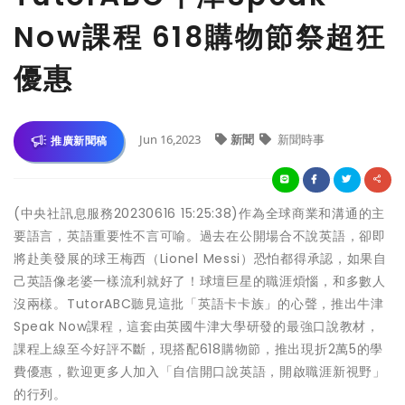
Now課程 618購物節祭超狂
優惠
Jun 16,2023
新聞
新聞時事
推廣新聞稿
(中央社訊息服務20230616 15:25:38)作為全球商業和溝通的主
要語言，英語重要性不言可喻。過去在公開場合不說英語，卻即
將赴美發展的球王梅西（Lionel Messi）恐怕都得承認，如果自
己英語像老婆一樣流利就好了！球壇巨星的職涯煩惱，和多數人
沒兩樣。TutorABC聽見這批「英語卡卡族」的心聲，推出牛津
Speak Now課程，這套由英國牛津大學研發的最強口說教材，
課程上線至今好評不斷，現搭配618購物節，推出現折2萬5的學
費優惠，歡迎更多人加入「自信開口說英語，開啟職涯新視野」
的行列。