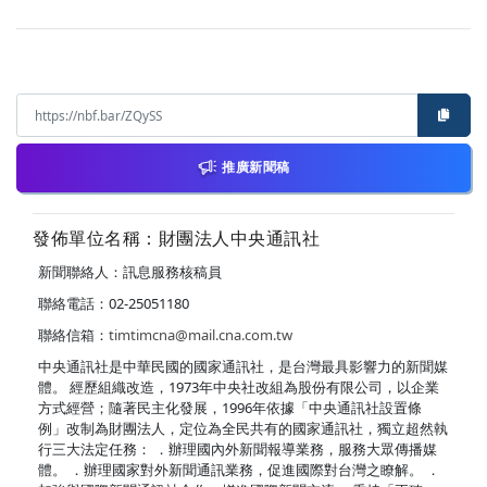
推廣新聞稿
發佈單位名稱：財團法人中央通訊社
新聞聯絡人：訊息服務核稿員
聯絡電話：02-25051180
聯絡信箱：
timtimcna@mail.cna.com.tw
中央通訊社是中華民國的國家通訊社，是台灣最具影響力的新聞媒
體。 經歷組織改造，1973年中央社改組為股份有限公司，以企業
方式經營；隨著民主化發展，1996年依據「中央通訊社設置條
例」改制為財團法人，定位為全民共有的國家通訊社，獨立超然執
行三大法定任務： ．辦理國內外新聞報導業務，服務大眾傳播媒
體。 ．辦理國家對外新聞通訊業務，促進國際對台灣之瞭解。 ．