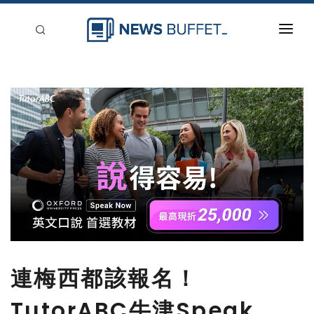
回到首頁
新聞稿分類
登入
刊登
連梅西都該報名！
TutorABC牛津Speak