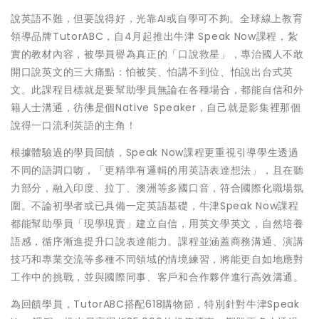
說英語不難，但要說得好，光靠AI或自學可不夠。全球線上教育
領導品牌TutorABC，自4月起推出牛津 Speak Now課程，紮
實的教材內容，被學員譽為真正的「口說救星」，專治國人不敢
開口說英文的三大痛點：怕被笑、怕講不到位、怕說出台式英
文。此課程目標就是要幫助學員無論在各種場合，都能自信和外
籍人士溝通，彷彿是個Native Speaker，自己就是影集裡那個
說得一口流利英語的主角！
根據體驗過的學員回饋，Speak Now課程更重視引導學生透過
不同的語調口吻，「更精準有邏輯的用英語表達想法」，且在聽
力部分，融入印度、拉丁、澳洲等多國口音，符合國際化職場氛
圍。不論初學者或已具備一定英語基礎，牛津Speak Now課程
都能幫助學員「現學現賣」建立自信，用英文學英文，自然培養
語感，循序漸進提升口說表達能力。課程並涵蓋商務溝通、演講
技巧和專業交流等多種不同領域的情境練習，將能更自如地應對
工作中的挑戰，並與國際同事、客戶和合作夥伴進行高效溝通。
為回饋學員，TutorABC搭配618購物節，特別針對牛津Speak