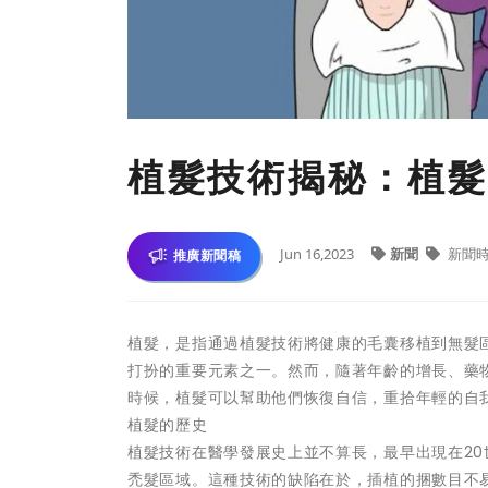
植髮技術揭秘：植髮
Jun 16,2023
新聞
新聞
推廣新聞稿
植髮，是指通過植髮技術將健康的毛囊移植到無髮
打扮的重要元素之一。然而，隨著年齡的增長、藥
時候，植髮可以幫助他們恢復自信，重拾年輕的自
植髮的歷史
植髮技術在醫學發展史上並不算長，最早出現在20
禿髮區域。這種技術的缺陷在於，插植的捆數目不易