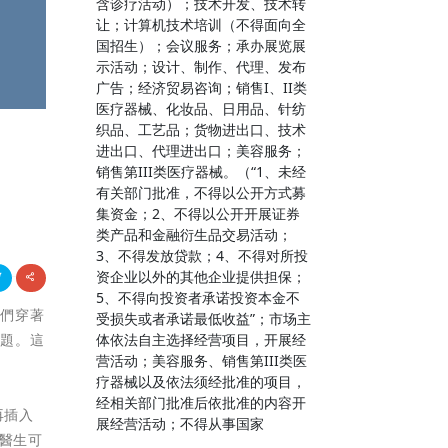
含诊疗活动）；技术开发、技术转
让；计算机技术培训（不得面向全
国招生）；会议服务；承办展览展
示活动；设计、制作、代理、发布
广告；经济贸易咨询；销售I、II类
医疗器械、化妆品、日用品、针纺
织品、工艺品；货物进出口、技术
进出口、代理进出口；美容服务；
销售第III类医疗器械。（“1、未经
有关部门批准，不得以公开方式募
集资金；2、不得以公开开展证券
类产品和金融衍生品交易活动；
3、不得发放贷款；4、不得对所投
资企业以外的其他企业提供担保；
5、不得向投资者承诺投资本金不
他們穿著
受损失或者承诺最低收益”；市场主
体依法自主选择经营项目，开展经
問題。這
营活动；美容服务、销售第III类医
疗器械以及依法须经批准的项目，
经相关部门批准后依批准的内容开
再插入
展经营活动；不得从事国家
，醫生可