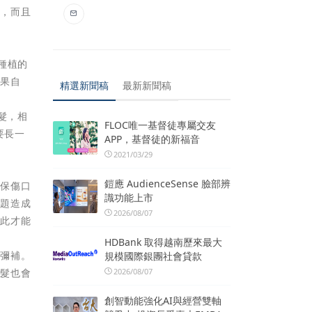
損，而且
種植的
效果自
精選新聞稿
最新新聞稿
髮，相
FLOC唯一基督徒專屬交友
要長一
APP，基督徒的新福音
2021/03/29
鎧應 AudienceSense 臉部辨
確保傷口
識功能上市
問題造成
2026/08/07
如此才能
HDBank 取得越南歷來最大
了彌補。
規模國際銀團社會貸款
2026/08/07
植髮也會
創智動能強化AI與經營雙軸