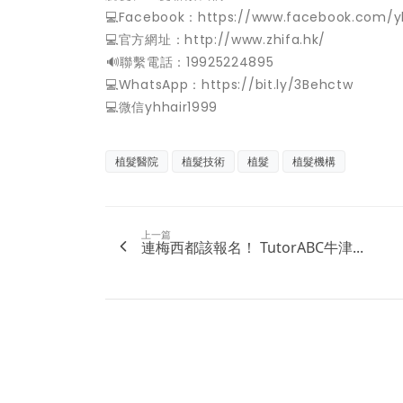
💻Facebook：https://www.facebook.com/y
💻官方網址：http://www.zhifa.hk/
️🔊聯繫電話：19925224895
💻WhatsApp：https://bit.ly/3Behctw
💻微信yhhair1999
植髮醫院
植髮技術
植髮
植髮機構
上一篇
連梅西都該報名！ TutorABC牛津...