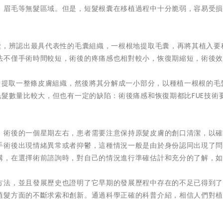
、眉毛等無髮區域。但是，短髮根囊在移植過程中十分脆弱，容易受
囊，辨認出最具代表性的毛囊組織，一根根地提取毛囊，再將其植入要
法不僅手術時間較短，術後的疼痛感也相對較小，恢復期縮短，術後
織中提取一整條皮膚組織，然後將其分解成一小部分，以種植一根根的毛
毛髮數量比較大，但也有一定的缺陷：術後痛感和恢復期都比FUE技術
。術後的一個星期左右，患者需要注意保持原髮皮膚的創口清潔，以
手術後出現情緒異常或者抑鬱，這種情況一般是由於身份認同出現了
構，在選擇術前諮詢時，對自己的情況進行準確估計和充分的了解，
方法，並且發展歷史也證明了它早期的發展歷程中存在的不足已得到
植髮方面的不斷求索和創新。通過科學正確的科普介紹，相信人們對