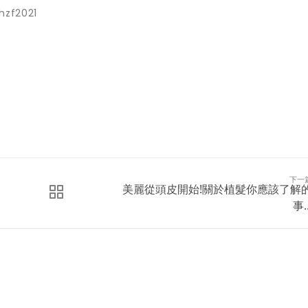
hzf2021
下一
美麗從頭皮開始!關於植髮你應該了解
事..