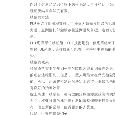
以只從健康頭髮部位取下數根毛髮，再種植到下頜
種植後結果自然度有限。
植髮的方法
FUE技術採用器械進行，可掃描人類頭皮組織的毛
旁邊，直到髮枕部髮根數量達到足夠目標。這種方
然。
FUT毛囊單位移植術：FUT技術是從一個毛囊組
對於FUE來說，這種技術可以在一次手術中移植的
些。
植髮的效果
植髮通常需要半年到一年的時間才能看到最終效果
的癒合過程順利。但是，一些人可能會在做完植髮
的。所以，建議在植髮這個決定上選擇一個知名機
有良好的治療效果。
綜上所述，植髮是一種有效的治療頭髮脫落疾病的
反之，植髮技術的成功也在激勵著整個醫療行業在
有一個全新的認知，使得更多的人受益。
脫髮、生髮聯繫我們❤️