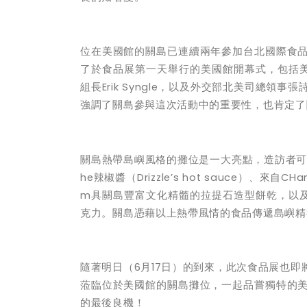
位在美國館的關島已連續兩年參加台北國際食
了於食品展第一天舉行的美國館開幕式，包括
組長
Erik Syngle
，以及外交部北美司總領事張
強調了關島參與這次活動中的重要性，也肯定了
關島熱帶島嶼風格的攤位是一大亮點，造訪者可
he
辣椒醬（
Drizzle’s hot sauce
）、來自
CHam
m
具關島豐富文化精髓的拉提石造型餅乾，以
克力。關島憑藉以上熱帶風情的食品傳遞島嶼精
隨著明日（
6
月
17
日）的到來，此次食品展也即
蒞臨位於美國館的關島攤位，一起品嘗獨特的
的最後良機！