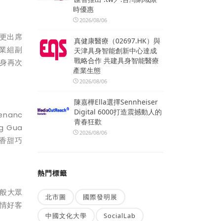
時優惠
2026/08/06
更出席
真健康醫療（02697.HK）與
業組副
天津具身智能創新中心達成
戰略合作 共建具身智能醫療
身再次
產業生態
2026/08/06
陳嘉樺Ella選擇Sennheiser
Digital 6000打造震撼動人的
enanc
青春狂歡
ng Gua
2026/08/06
香甜巧
熱門標籤
般大眾
北市圖
國際發明展
情好客
中國文化大學
SocialLab