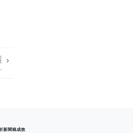
篇
業
.
析新聞稿成效