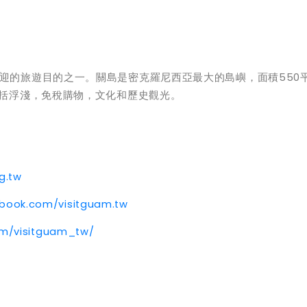
迎的旅遊目的之一。關島是密克羅尼西亞最大的島嶼，面積550
包括浮淺，免稅購物，文化和歷史觀光。
g.tw
ebook.com/visitguam.tw
om/visitguam_tw/