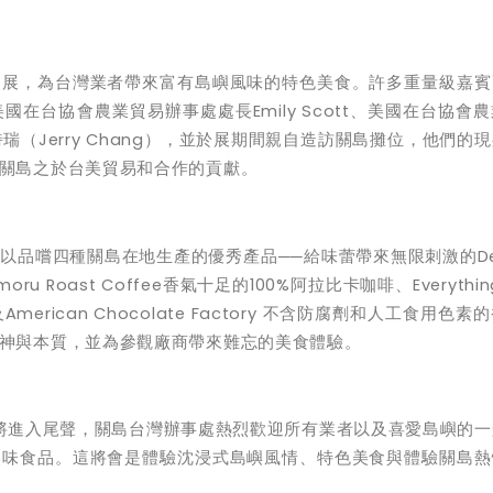
品展，為台灣業者帶來富有島嶼風味的特色美食。許多重量級嘉賓
美國在台協會農業貿易辦事處處長
Emily Scott
、美國在台協會農
詩瑞（
Jerry Chang
），並於展期間親自造訪關島攤位，他們的現
關島之於台美貿易和合作的貢獻。
以品嚐四種關島在地生產的優秀產品──給味蕾帶來無限刺激的
D
oru Roast Coffee
香氣十足的
100%
阿拉比卡咖啡、
Everythi
及
American Chocolate Factory
不含防腐劑和人工食用色素的
神與本質，並為參觀廠商帶來難忘的美食體驗。
將進入尾聲，關島台灣辦事處熱烈歡迎所有業者以及喜愛島嶼的一
美味食品。這將會是體驗沈浸式島嶼風情、特色美食與體驗關島熱