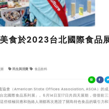
美食於2023台北國際食品
娛樂
民生與消費
食品飲料
處協會（
American State Offices Association, ASOA
）的成
台北國際食品系列展」。
6
月
14
日至
17
日共四天展期，僅僅前三
這些積極回應和熱絡人潮都再次應證了關島特色食品的吸引力和