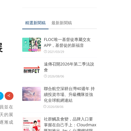
精選新聞稿
最新新聞稿
FLOC唯一基督徒專屬交友
展
APP，基督徒的新福音
2021/03/29
遠傳召開2026年第二季法說
會
2026/08/06
聯合航空深耕台灣40週年 持
續投資市場、升級機隊並強
化全球航網連結
員並在
2026/08/06
天的展
社群觸及會變，品牌入口要
逐漸成
掌握在自己手上：Cloudmax
匯智推出 .tw／.台灣網域限