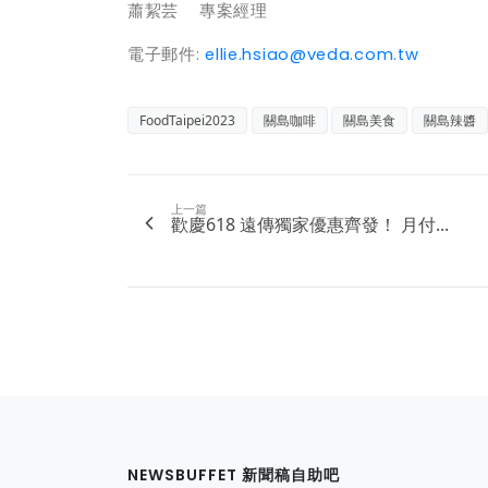
蕭絜芸 專案經理
電子郵件:
ellie.hsiao@veda.com.tw
FoodTaipei2023
關島咖啡
關島美食
關島辣醬
上一篇
歡慶618 遠傳獨家優惠齊發！ 月付...
NEWSBUFFET 新聞稿自助吧