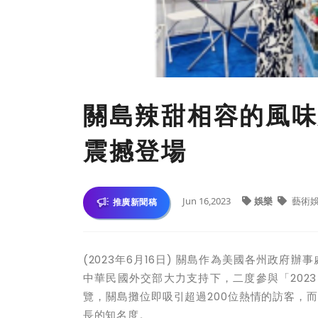
關島辣甜相容的風味
震撼登場
Jun 16,2023
娛樂
藝術
推廣新聞稿
(2023
年
6
月
16
日
)
關島作為美國各州政府辦事
中華民國外交部大力支持下，二度參與「
2023
覽，關島攤位即吸引超過
200
位熱情的訪客，而
長的知名度。