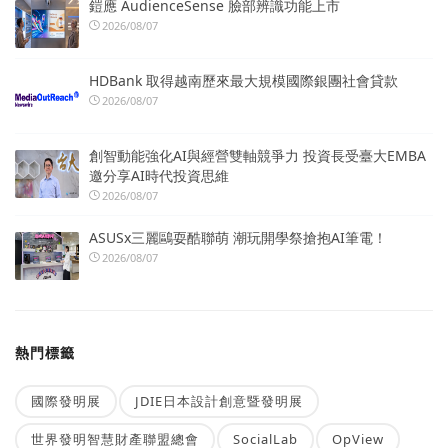
鎧應 AudienceSense 臉部辨識功能上市
2026/08/07
HDBank 取得越南歷來最大規模國際銀團社會貸款
2026/08/07
創智動能強化AI與經營雙軸競爭力 投資長受臺大EMBA
邀分享AI時代投資思維
2026/08/07
ASUSx三麗鷗耍酷聯萌 潮玩開學祭搶抱AI筆電！
2026/08/07
熱門標籤
國際發明展
JDIE日本設計創意暨發明展
世界發明智慧財產聯盟總會
SocialLab
OpView