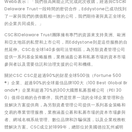
Webb表示：「我們很高興能正式完成此次收購，經過與CSC和
Delaware Trust一段時間的密切合作，Eddystone已成功找到
了一家與我們的價值觀相一致的公司，我們期待著與真正全球化
的企業共同成長。」
CSC和Delaware Trust團隊擁有專門的資源來支持美洲、歐洲
和亞太地區的私營和上市公司，而Eddystone則是這些服務的自
然延伸。CSC在全球140多個司法管轄區，為另類資產管理公司
提供一系列基金策略服務，業務涵蓋公募和私募市場的資本市場
參與者以及需要信託和治理支援的公司和機構。
關於CSC CSC是超過90%的財星全球500強（Fortune 500
®）企業、超過90%的全球最佳品牌100大（100 Best Global Br
ands®）企業和超過70%的300大國際私募股權公司（PEI 30
0）值得信賴的合作夥伴。我們是世界一流的全球企業管理和合
規解決方案提供商，為另類資產管理公司提供一系列基金策略和
交易的專業管理服務，業務涵蓋公募和私募市場的資本市場參與
者、網域名稱系統管理、數位品牌和詐騙保護，以及企業稅務軟
體解決方案。CSC成立於1899年，總部位於美國德拉瓦州威明