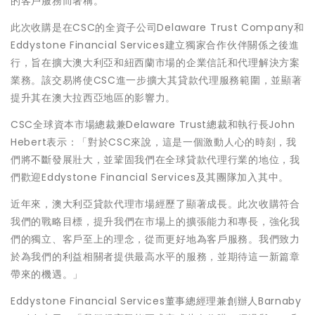
的客戶服務而著稱。
此次收購是在CSC的全資子公司Delaware Trust Company和
Eddystone Financial Services建立獨家合作伙伴關係之後進
行，旨在擴大澳大利亞和紐西蘭市場的企業信託和代理解決方案
業務。該交易將使CSC進一步擴大其貸款代理服務範圍，並顯著
提升其在澳大拉西亞地區的影響力。
CSC全球資本市場總裁兼Delaware Trust總裁和執行長John
Hebert表示：「對於CSC來說，這是一個激動人心的時刻，我
們將不斷發展壯大，並鞏固我們在全球貸款代理行業的地位，我
們歡迎Eddystone Financial Services及其團隊加入其中。
近年來，澳大利亞貸款代理市場經歷了顯著成長。此次收購符合
我們的戰略目標，提升我們在市場上的擴張能力和專長，強化我
們的獨立、客戶至上的理念，從而更好地為客戶服務。我們致力
於為我們的利益相關者提供最高水平的服務，並期待這一新篇章
帶來的機遇。」
Eddystone Financial Services董事總經理兼創辦人Barnaby