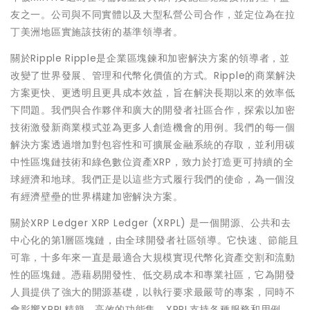
友之一。公司與不同實體以及大型私營公司合作，並定位為在拉
丁美洲地區實施該技術的基準領導者。
關於Ripple Ripple是企業區塊鍊和加密解決方案的領導者，並
改變了世界發展、管理和代幣化價值的方式。Ripple的商業解決
方案更快、更透明且更具成本效益，旨在解決長期以來的效率低
下問題。我們與合作夥伴和廣大的開發者社區合作，探索以加密
技術激發新商業模式並為更多人創造機會的用例。我們的每一個
解決方案透過增加對包容性和可擴展金融系統的存取，並利用碳
中性區塊鏈技術和綠色數位資產XRP，致力於打造更可持續的全
球經濟和地球。我們正是以這些方式履行我們的使命，為一個沒
有經濟壁壘的世界構建加密解決方案。
關於XRP Ledger XRP Ledger (XRPL) 是一個開源、公共和去
中心化的第1層區塊鏈，由全球開發者社區領導。它快速、節能且
可靠，十多年來一直是最適合大規模實現代幣化資產交割和流動
性的區塊鏈。憑藉易開發性、低交易成本和專業社區，它為開發
人員提供了強大的開源基礎，以執行要求最嚴苛的專案，同時不
會影響XRPL精簡、高效的功能集。XRPL支持各種服務和用例，