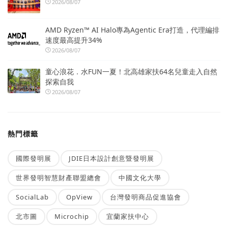
2026/08/07
AMD Ryzen™ AI Halo專為Agentic Era打造，代理編排
速度最高提升34%
2026/08/07
童心浪花．水FUN一夏！北高雄家扶64名兒童走入自然
探索自我
2026/08/07
熱門標籤
國際發明展
JDIE日本設計創意暨發明展
世界發明智慧財產聯盟總會
中國文化大學
SocialLab
OpView
台灣發明商品促進協會
北市圖
Microchip
宜蘭家扶中心