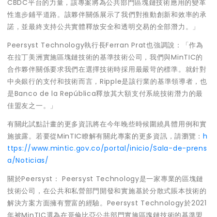
CBDC平台的力量，該專案將為公共部門區塊鏈技術應用的變革
性進步鋪平道路。該夥伴關係展示了我們對推動創新和效率的承
諾，並最終支持公共實體釋放安全和透明交易的全部潛力。」
Peersyst Technology執行長Ferran Prat也強調說：「作為
在拉丁美洲實施區塊鏈技術的基準技術公司，我們與MinTIC的
合作夥伴關係要求我們在選擇技術時採用最嚴苛的標準。就針對
中央銀行的支付和技術而言，Ripple是該行業的基準領導者，也
是Banco de la República釋放其大額支付系統技術潛力的最
佳盟友之一。」
有關此試點計畫的更多資訊將在今年晚些時候圍繞具體用例和實
施披露。若要從MinTIC瞭解有關此專案的更多資訊，請瀏覽：
h
ttps://www.mintic.gov.co/portal/inicio/Sala-de-prens
a/Noticias/
關於Peersyst： Peersyst Technology是一家專業的區塊鏈
技術公司，在公共和私營部門開發和實施基於分散式賬本技術的
解決方案方面擁有豐富的經驗。Peersyst Technology於2021
年被MinTIC選為在哥倫比亞公共部門實施區塊鏈技術的基準盟