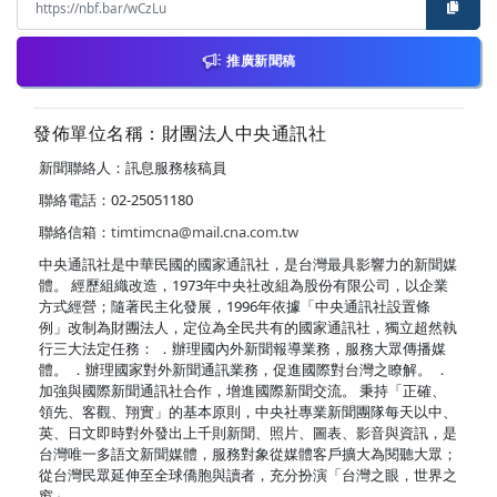
推廣新聞稿
發佈單位名稱：財團法人中央通訊社
新聞聯絡人：訊息服務核稿員
聯絡電話：02-25051180
聯絡信箱：
timtimcna@mail.cna.com.tw
中央通訊社是中華民國的國家通訊社，是台灣最具影響力的新聞媒
體。 經歷組織改造，1973年中央社改組為股份有限公司，以企業
方式經營；隨著民主化發展，1996年依據「中央通訊社設置條
例」改制為財團法人，定位為全民共有的國家通訊社，獨立超然執
行三大法定任務： ．辦理國內外新聞報導業務，服務大眾傳播媒
體。 ．辦理國家對外新聞通訊業務，促進國際對台灣之瞭解。 ．
加強與國際新聞通訊社合作，增進國際新聞交流。 秉持「正確、
領先、客觀、翔實」的基本原則，中央社專業新聞團隊每天以中、
英、日文即時對外發出上千則新聞、照片、圖表、影音與資訊，是
台灣唯一多語文新聞媒體，服務對象從媒體客戶擴大為閱聽大眾；
從台灣民眾延伸至全球僑胞與讀者，充分扮演「台灣之眼，世界之
窗」。