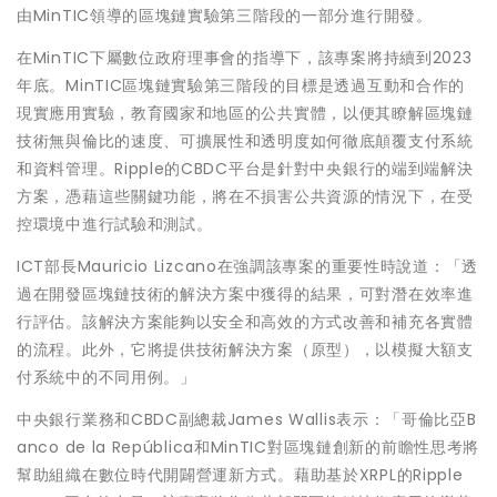
由MinTIC領導的區塊鏈實驗第三階段的一部分進行開發。
在MinTIC下屬數位政府理事會的指導下，該專案將持續到2023
年底。MinTIC區塊鏈實驗第三階段的目標是透過互動和合作的
現實應用實驗，教育國家和地區的公共實體，以便其瞭解區塊鏈
技術無與倫比的速度、可擴展性和透明度如何徹底顛覆支付系統
和資料管理。Ripple的CBDC平台是針對中央銀行的端到端解決
方案，憑藉這些關鍵功能，將在不損害公共資源的情況下，在受
控環境中進行試驗和測試。
ICT部長Mauricio Lizcano在強調該專案的重要性時說道：「透
過在開發區塊鏈技術的解決方案中獲得的結果，可對潛在效率進
行評估。該解決方案能夠以安全和高效的方式改善和補充各實體
的流程。此外，它將提供技術解決方案（原型），以模擬大額支
付系統中的不同用例。」
中央銀行業務和CBDC副總裁James Wallis表示：「哥倫比亞B
anco de la República和MinTIC對區塊鏈創新的前瞻性思考將
幫助組織在數位時代開闢營運新方式。藉助基於XRPL的Ripple