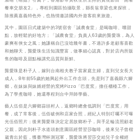
餐車交朋友2」，專程到園區拍攝取景，縣長翁章梁也來探班，
除推薦嘉義特色外，也熱情邀請國內外遊客前來旅遊。
其中，園區日式建築中的3號宿舍「誠農食堂」是喝咖啡、嚐甜
點，放輕鬆的好地方；「誠農食堂」負責人63歲的龔愛珠，為人
豪爽有俠女之風；她謙稱自已沒唸幾年書，不過許多老顧客喜歡
和她聊天，龔愛珠生活知識豐富，做事細心認真，對於店內所販
售的咖啡及甜點極講究品質與新鮮。
龔愛珠是朴子人，嫁到台南相夫教子當家庭主婦，直到兒女長大
成人，8年前55歲的她興起外出工作念頭，先是到了嘉義縣六腳
鄉，在妹妹與妹婿經營的窯烤Pizza「巴度窯」擔任櫃檯工作，
為了學煮咖啡，她還專程到台中拜師學藝。
藝人伍佰是六腳鄉蒜頭村人，返鄉時總會低調到「巴度窯」用
餐，成了常客後，伍佰破例和店家合照，經紀人特別叮囑不可曝
光伍佰照片；後來龔愛珠決定定居故鄉朴子，與手足輪流照顧老
父親，因此到朴子水道頭創意園區經營翌莎咖啡，後來兒子曾楷
崴青出於藍，獲臺灣杯測冠軍，龔愛珠將翌莎交給兒子全權經