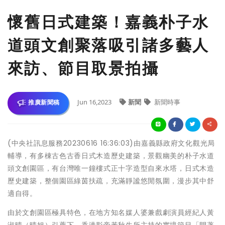
懷舊日式建築！嘉義朴子水
道頭文創聚落吸引諸多藝人
來訪、節目取景拍攝
Jun 16,2023
新聞
新聞時事
推廣新聞稿
(中央社訊息服務20230616 16:36:03)由嘉義縣政府文化觀光局
輔導，有多棟古色古香日式木造歷史建築，景觀幽美的朴子水道
頭文創園區，有台灣唯一鐘樓式正十字造型自來水塔，日式木造
歷史建築，整個園區綠茵扶疏，充滿靜謐悠閒氛圍，漫步其中舒
適自得。
由於文創園區極具特色，在地方知名媒人婆兼戲劇演員經紀人黃
淑晴（晴姐）引薦下，香港影帝黃秋生所主持的實境節目「開著