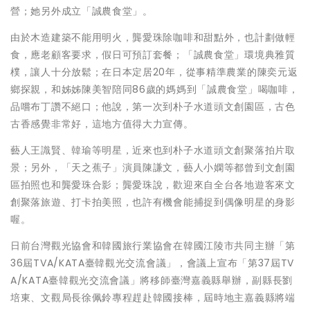
營；她另外成立「誠農食堂」。
由於木造建築不能用明火，龔愛珠除咖啡和甜點外，也計劃做輕
食，應老顧客要求，假日可預訂套餐；「誠農食堂」環境典雅質
樸，讓人十分放鬆；在日本定居20年，從事精準農業的陳奕元返
鄉探親，和姊姊陳美智陪同86歲的媽媽到「誠農食堂」喝咖啡，
品嚐布丁讚不絕口；他說，第一次到朴子水道頭文創園區，古色
古香感覺非常好，這地方值得大力宣傳。
藝人王識賢、韓瑜等明星，近來也到朴子水道頭文創聚落拍片取
景；另外，「天之蕉子」演員陳謙文，藝人小嫻等都曾到文創園
區拍照也和龔愛珠合影；龔愛珠說，歡迎來自全台各地遊客來文
創聚落旅遊、打卡拍美照，也許有機會能捕捉到偶像明星的身影
喔。
日前台灣觀光協會和韓國旅行業協會在韓國江陵市共同主辦「第
36屆TVA/KATA臺韓觀光交流會議」，會議上宣布「第37屆TV
A/KATA臺韓觀光交流會議」將移師臺灣嘉義縣舉辦，副縣長劉
培東、文觀局長徐佩鈴專程趕赴韓國接棒，屆時地主嘉義縣將端