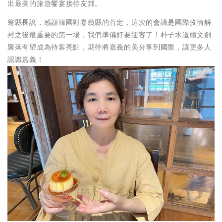
出最美的旅遊饗宴接待友邦。
翁縣長說，感謝韓國對嘉義縣的肯定，這次的會議是國際疫情解
封之後最重要的第一場，我們準備好要迎客了！朴子水道頭文創
聚落有望成為待客亮點，期待將嘉義的美分享到國際，讓更多人
認識嘉義！