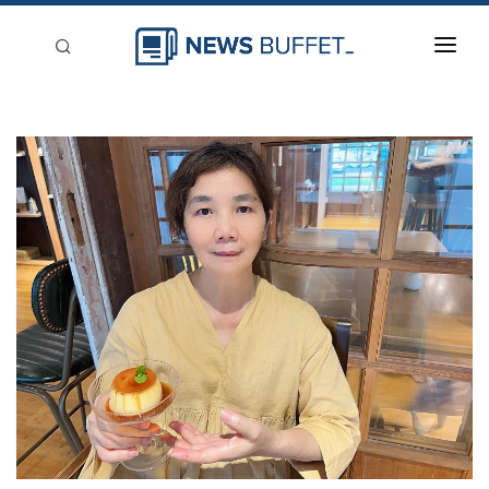
回到首頁
新聞稿分類
登入
刊登