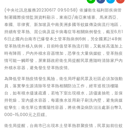
(中央社訊息服務20230617 09:50:58) 依據衛生福利部疾病管
制署國際疫情監測資料顯示，東南亞/南亞柬埔寨、馬來西亞、
泰國、菲律賓、新加坡及中南美洲多國等蚊媒傳染病流行地區，
持續有登革熱、屈公病及茲卡病毒症等相關病例發生，截至6月1
6日止國內台南市已爆發本土登革熱病例6例，另全國累計48例
登革熱境外移入病例，目前時值登革熱流行期，又氣候高溫加上
時有陣雨，戶內外積水容器增加，恐孳生大量病媒蚊，登革熱疫
情可能一觸即發，屏東縣政府衛生局提醒民眾應隨時清除家戶內
外積水容器，避免發生登革熱疫情。
為降低登革熱疫情發生風險，衛生局呼籲民眾及社區必須加強動
員，落實孳生源清除等登革熱相關防治工作，經常巡視頂樓陽
台，如有積水儘速疏通，若地下室出現積水，請儘速抽乾，並保
持乾燥，室內盛水容器，每週換水並用刷子刷洗內壁，避免病媒
蚊孳生；衛生單位查獲陽性容器，將依傳染病防治法處新台幣3,
000~15,000元之罰鍰。
衛生局提醒，台南市已出現本土登革熱群聚疫情，民眾如前往蚊