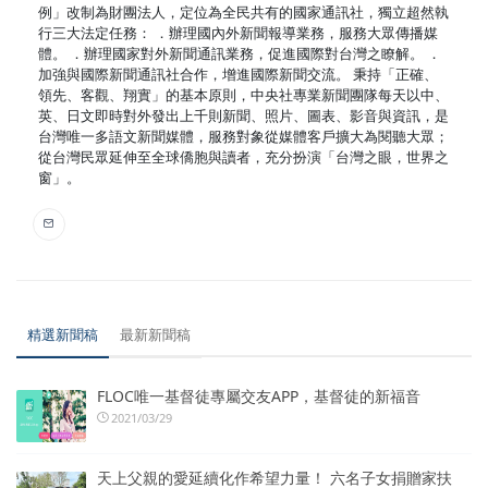
例」改制為財團法人，定位為全民共有的國家通訊社，獨立超然執
行三大法定任務： ．辦理國內外新聞報導業務，服務大眾傳播媒
體。 ．辦理國家對外新聞通訊業務，促進國際對台灣之瞭解。 ．
加強與國際新聞通訊社合作，增進國際新聞交流。 秉持「正確、
領先、客觀、翔實」的基本原則，中央社專業新聞團隊每天以中、
英、日文即時對外發出上千則新聞、照片、圖表、影音與資訊，是
台灣唯一多語文新聞媒體，服務對象從媒體客戶擴大為閱聽大眾；
從台灣民眾延伸至全球僑胞與讀者，充分扮演「台灣之眼，世界之
窗」。
精選新聞稿
最新新聞稿
FLOC唯一基督徒專屬交友APP，基督徒的新福音
2021/03/29
天上父親的愛延續化作希望力量！ 六名子女捐贈家扶