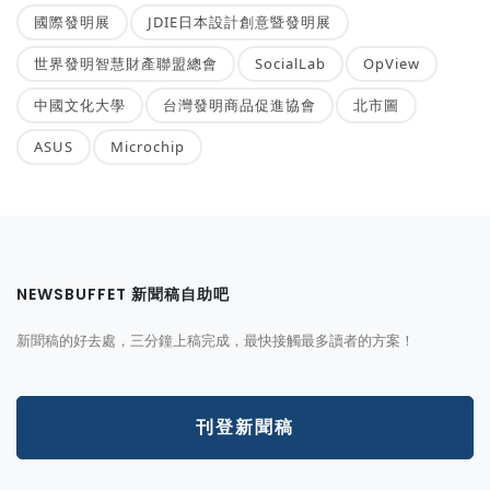
國際發明展
JDIE日本設計創意暨發明展
世界發明智慧財產聯盟總會
SocialLab
OpView
中國文化大學
台灣發明商品促進協會
北市圖
ASUS
Microchip
NEWSBUFFET 新聞稿自助吧
新聞稿的好去處，三分鐘上稿完成，最快接觸最多讀者的方案！
刊登新聞稿