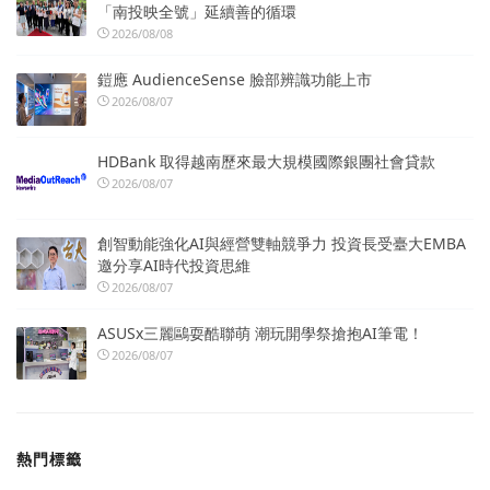
「南投映全號」延續善的循環
2026/08/08
鎧應 AudienceSense 臉部辨識功能上市
2026/08/07
HDBank 取得越南歷來最大規模國際銀團社會貸款
2026/08/07
創智動能強化AI與經營雙軸競爭力 投資長受臺大EMBA
邀分享AI時代投資思維
2026/08/07
ASUSx三麗鷗耍酷聯萌 潮玩開學祭搶抱AI筆電！
2026/08/07
熱門標籤