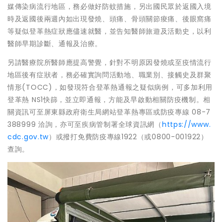
媒傳染病流行地區，務必做好防蚊措施，另出國民眾於返國入境
時及返國後兩週內如出現發燒、頭痛、骨頭關節痠痛、後眼窩痛
等疑似登革熱症狀應儘速就醫，並告知醫師旅遊及活動史，以利
醫師早期診斷、通報及治療。
另請醫療院所醫師應提高警覺，針對不明原因發燒或至疫情流行
地區後有症狀者，務必確實詢問活動地、職業別、接觸史及群聚
情形(TOCC)，如發現符合登革熱通報之疑似病例，可多加利用
登革熱 NS1快篩，並立即通報，方能及早啟動相關防疫機制。相
關資訊可至屏東縣政府衛生局網站登革熱專區或防疫專線 08-7
388999 洽詢，亦可至疾病管制署全球資訊網（
https://www.
cdc.gov.tw
）或撥打免費防疫專線1922（或0800-001922）
查詢。