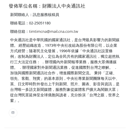
發佈單位名稱：財團法人中央通訊社
新聞聯絡人：訊息服務核稿員
聯絡電話：02-25051180
聯絡信箱：
timtimcna@mail.cna.com.tw
中央通訊社是中華民國的國家通訊社，是台灣最具影響力的新聞媒
體。 經歷組織改造，1973年中央社改組為股份有限公司，以企業
方式經營；隨著民主化發展，1996年依據「中央通訊社設置條
例」改制為財團法人，定位為全民共有的國家通訊社，獨立超然執
行三大法定任務： ．辦理國內外新聞報導業務，服務大眾傳播媒
體。 ．辦理國家對外新聞通訊業務，促進國際對台灣之瞭解。 ．
加強與國際新聞通訊社合作，增進國際新聞交流。 秉持「正確、
領先、客觀、翔實」的基本原則，中央社專業新聞團隊每天以中、
英、日文即時對外發出上千則新聞、照片、圖表、影音與資訊，是
台灣唯一多語文新聞媒體，服務對象從媒體客戶擴大為閱聽大眾；
從台灣民眾延伸至全球僑胞與讀者，充分扮演「台灣之眼，世界之
窗」。