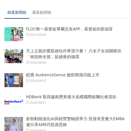
精選新聞稿
最新新聞稿
FLOC唯一基督徒專屬交友APP，基督徒的新福音
2021/03/29
天上父親的愛延續化作希望力量！ 六名子女捐贈家扶
「南投映全號」延續善的循環
2026/08/08
鎧應 AudienceSense 臉部辨識功能上市
2026/08/07
HDBank 取得越南歷來最大規模國際銀團社會貸款
2026/08/07
創智動能強化AI與經營雙軸競爭力 投資長受臺大EMBA
邀分享AI時代投資思維
2026/08/07