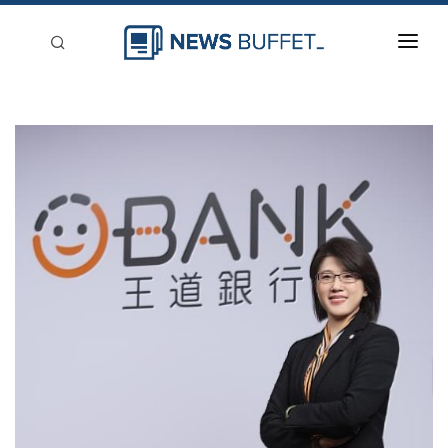
回到首頁
新聞稿分類
登入
刊登