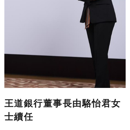
王道銀行董事長由駱怡君女
士續任