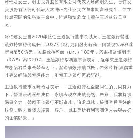
駱怡君女士、明山投資股份有限公司代表人駱錦明先生、台軒投
資股份有限公司代表人林坤正先生及獨立董事胡富雄先生，並在
接續召開的常務董事會中，推選駱怡君女士續任王道銀行董事
長。
駱怡君女士自2020年接任王道銀行董事長以來，王道銀行營運
績效持續穩健成長，2022年獲利更創歷史新高，個體稅後淨利達
新台幣50億元，每股稅後盈餘（EPS）1.80元，股東權益報酬率
（ROE）為13.59%。王道銀行常務董事會表示，近年來王道銀行
在駱怡君董事長帶領之下，營運績效持續成長，未來將持 續借重
其專業經驗與領導能力，引領王道銀行再締新猷。
王道銀行董事長駱怡君表示：「王道銀行在全體同仁的共同努力
下，營運表現逐年成長，永續表現亦成績斐然。未來，我將持續
竭盡全力，帶領王道銀行不斷進步，追求卓越，提供客戶最好的
服務，致力實踐與股東、客戶、員工等所有利害關係人共榮共好
的企業願景。」