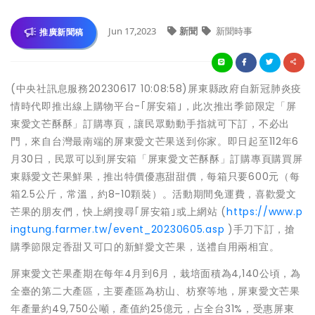
Jun 17,2023
新聞
新聞時事
推廣新聞稿
(中央社訊息服務20230617 10:08:58)屏東縣政府自新冠肺炎疫
情時代即推出線上購物平台-｢屏安箱｣，此次推出季節限定「屏
東愛文芒酥酥」訂購專頁，讓民眾動動手指就可下訂，不必出
門，來自台灣最南端的屏東愛文芒果送到你家。即日起至112年6
月30日，民眾可以到屏安箱「屏東愛文芒酥酥」訂購專頁購買屏
東縣愛文芒果鮮果，推出特價優惠甜甜價，每箱只要600元（每
箱2.5公斤，常溫，約8-10顆裝）。活動期間免運費，喜歡愛文
芒果的朋友們，快上網搜尋｢屏安箱｣或上網站 (
https://www.p
ingtung.farmer.tw/event_20230605.asp
)手刀下訂，搶
購季節限定香甜又可口的新鮮愛文芒果，送禮自用兩相宜。
屏東愛文芒果產期在每年4月到6月，栽培面積為4,140公頃，為
全臺的第二大產區，主要產區為枋山、枋寮等地，屏東愛文芒果
年產量約49,750公噸，產值約25億元，占全台31%，受惠屏東