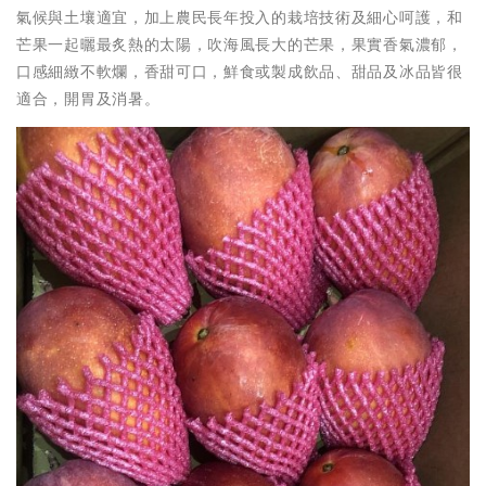
氣候與土壤適宜，加上農民長年投入的栽培技術及細心呵護，和
芒果一起曬最炙熱的太陽，吹海風長大的芒果，果實香氣濃郁，
口感細緻不軟爛，香甜可口，鮮食或製成飲品、甜品及冰品皆很
適合，開胃及消暑。