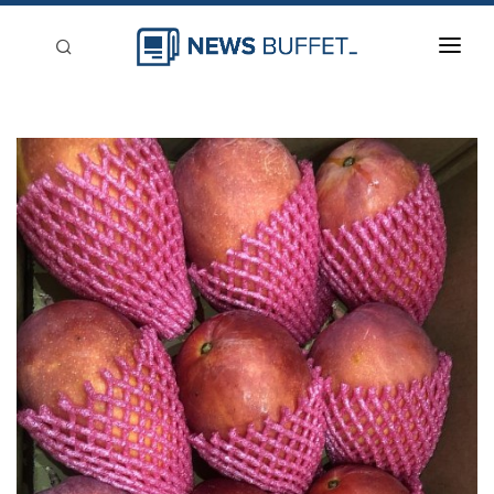
回到首頁
新聞稿分類
登入
刊登