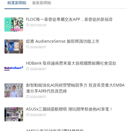
精選新聞稿
最新新聞稿
FLOC唯一基督徒專屬交友APP，基督徒的新福音
2021/03/29
鎧應 AudienceSense 臉部辨識功能上市
2026/08/07
HDBank 取得越南歷來最大規模國際銀團社會貸款
2026/08/07
創智動能強化AI與經營雙軸競爭力 投資長受臺大EMBA
邀分享AI時代投資思維
2026/08/07
ASUSx三麗鷗耍酷聯萌 潮玩開學祭搶抱AI筆電！
2026/08/07
AMD公佈2026年第2季財務報告