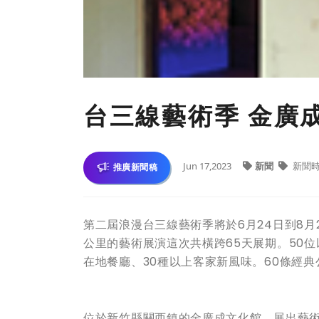
台三線藝術季 金廣成
Jun 17,2023
新聞
新聞
推廣新聞稿
第二屆浪漫台三線藝術季將於6月24日到8月
公里的藝術展演這次共橫跨65天展期。50位
在地餐廳、30種以上客家新風味。60條經典
位於新竹縣關西鎮的金廣成文化館，展出藝