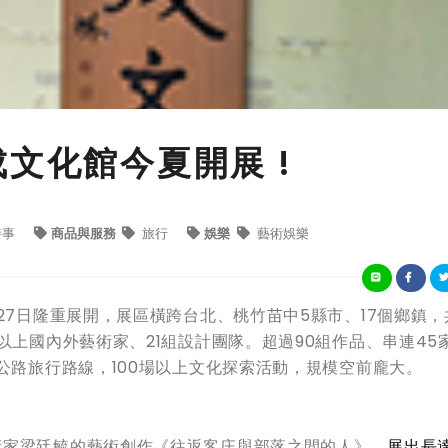
文化館今夏開展 !
時事
商品與服務
旅行
娛樂
藝術娛樂
27日隆重展開，展區橫跨台北、桃竹苗中5縣市、17個鄉鎮，共
以上國內外藝術家、21組設計團隊。超過90組作品、串連45
公路旅行路線，100場以上文化探索活動，規模空前龐大。
術家梁廷毓的藝術創作《往返客庄與部落之間的人》，
展出長