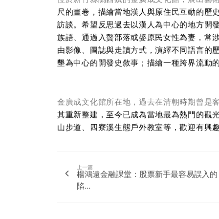
尺的畫卷，描繪當地漢人與原住民互動的歷
訪談。希望反思過去以漢人為中心的地方開
族語、通過入贅部落或娶原民女性為妻，常
由影像、圖誌與走讀方式，演繹不同語言的
墾為中心的開發史敘事；描繪一種跨界流動
金廣成文化館所在地，過去在清朝時期曾是
其重新整建，至今已成為當地最為熱門的觀
山步道、四寮溪生態戶外教室等，歡迎有興
上一篇
楊鴻遠金融課堂：股票新手最容易誤入的
陷...