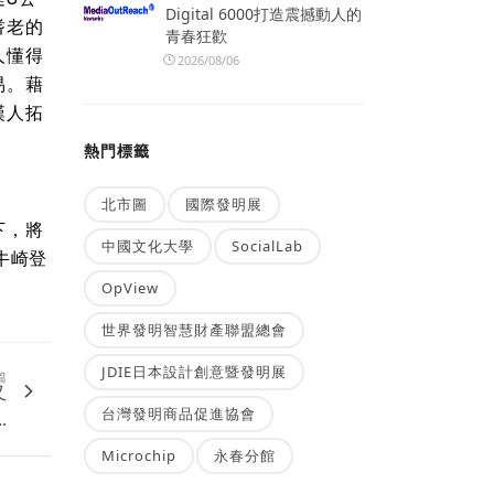
Digital 6000打造震撼動人的
耆老的
青春狂歡
人懂得
2026/08/06
易。藉
漢人拓
熱門標籤
北市圖
國際發明展
下，將
中國文化大學
SocialLab
牛崎登
OpView
世界發明智慧財產聯盟總會
JDIE日本設計創意暨發明展
篇
又
台灣發明商品促進協會
.
Microchip
永春分館