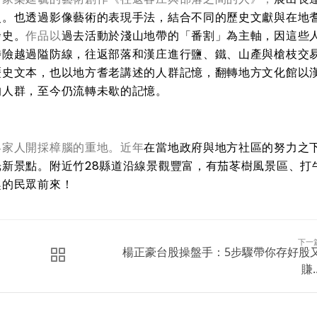
史。也透過影像藝術的表現手法，結合不同的歷史文獻與在地
發史。
作品以
過去活動於淺山地帶的「番割」為主軸，因這些
涉險越過隘防線，往返部落和漢庄進行鹽、鐵、山產與槍枝交
歷史文本，也以地方耆老講述的人群記憶，翻轉地方文化館以
的人群，至今仍流轉未歇的記憶。
客家人開採樟腦的重地。近年
在當地政府與地方社區的努力之
光新景點。附近竹
28
縣道沿線景觀豐富，有茄苳樹風景區、打
趣的民眾前來！
下一
楊正豪台股操盤手：5步驟帶你存好股
賺..