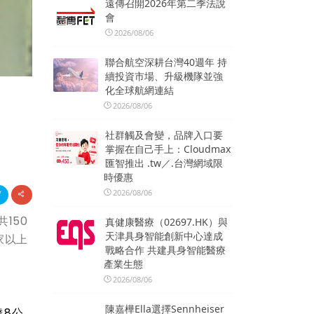
遠傳召開2026年第二季法說
會
2026/08/06
聯合航空深耕台灣40週年 持
續投資市場、升級機隊並強
化全球航網連結
2026/08/06
社群觸及會變，品牌入口要
掌握在自己手上：Cloudmax
匯智推出 .tw／.台灣網域限
時優惠
2026/08/06
150
真健康醫療（02697.HK）與
天津具身智能創新中心達成
家以上
戰略合作 共建具身智能醫療
產業生態
2026/08/06
陳嘉樺Ella選擇Sennheiser
達
8
公