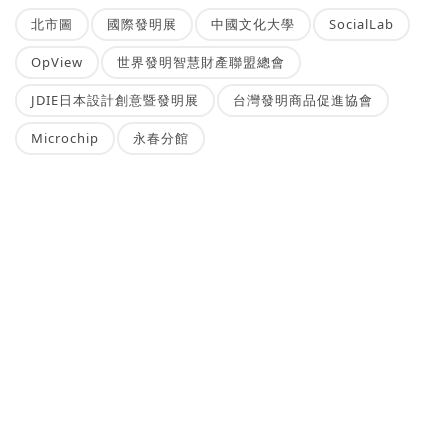
北市圖
國際發明展
中國文化大學
SocialLab
OpView
世界發明智慧財產聯盟總會
JDIE日本設計創意暨發明展
台灣發明商品促進協會
Microchip
永春分館
NEWSBUFFET 新聞稿自助吧
新聞稿的好去處，三分鐘上稿完成，最快接觸最多讀者的方案！
刊登新聞稿