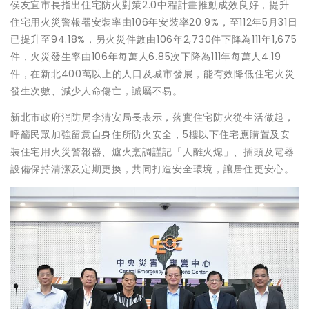
侯友宜市長指出住宅防火對策2.0中程計畫推動成效良好，提升
住宅用火災警報器安裝率由106年安裝率20.9%，至112年5月31日
已提升至94.18%，另火災件數由106年2,730件下降為111年1,675
件，火災發生率由106年每萬人6.85次下降為111年每萬人4.19
件，在新北400萬以上的人口及城市發展，能有效降低住宅火災
發生次數、減少人命傷亡，誠屬不易。
新北市政府消防局李清安局長表示，落實住宅防火從生活做起，
呼籲民眾加強留意自身住所防火安全，5樓以下住宅應購置及安
裝住宅用火災警報器、爐火烹調謹記「人離火熄」、插頭及電器
設備保持清潔及定期更換，共同打造安全環境，讓居住更安心。