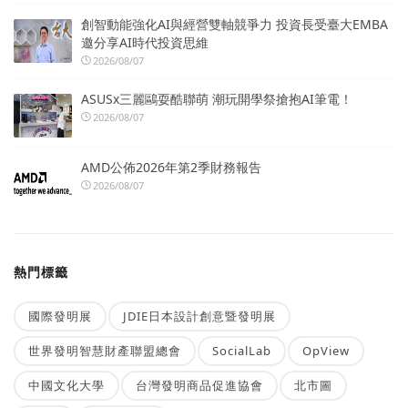
創智動能強化AI與經營雙軸競爭力 投資長受臺大EMBA
邀分享AI時代投資思維
2026/08/07
ASUSx三麗鷗耍酷聯萌 潮玩開學祭搶抱AI筆電！
2026/08/07
AMD公佈2026年第2季財務報告
2026/08/07
熱門標籤
國際發明展
JDIE日本設計創意暨發明展
世界發明智慧財產聯盟總會
SocialLab
OpView
中國文化大學
台灣發明商品促進協會
北市圖