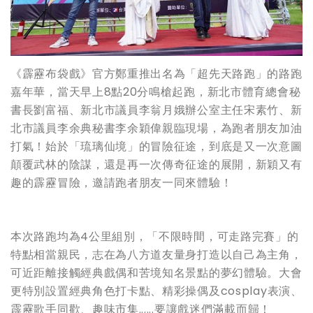
《霹靂布袋戲》官方鄭重推出名為「超先天路跑」的路跑
嘉年華，當天早上8點20分鳴槍起跑，新北市體育總會秘
書長劉富福、新北市議員李翁月娥辦公室主任宋素竹、新
北市議員李余典秘書李余穎偉親臨現場，為跑者朋友加油
打氣！始於「琉璃仙境」的冒險征途，到底是又一次意圖
顛覆武林的陰謀，還是再一次傳奇征途的展開，新穎又有
趣的霹靂冒險，邀請跑者朋友一同來體驗！
本次路跑均為4公里組別，「不限時間，可走路完賽」的
特點相當親民，志在為八方道友量身打造以自己為主角，
可近距離接觸經典戲偶和苦境知名景點的夢幻體驗。大會
更特別設置經典角色打卡點、精彩操偶及cosplay表演、
霹靂歌手同歡、趣味市集......要讓戲迷們滿載而歸！