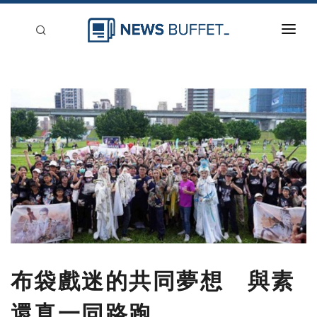
回到首頁
新聞稿分類
登入
刊登
布袋戲迷的共同夢想 與素
還真一同路跑