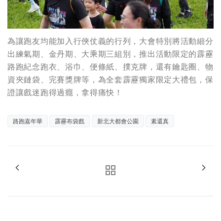
為讓跑友均能加入行俠仗義的行列，大會特別將活動細分
出練氣期、金丹期、大乘期三組別，推出活動限定的霹靂
路跑紀念跑衣、浴巾、便條紙、撲克牌，還有鑰匙圈、物
資夾鏈袋、完賽獎牌等，為全套霹靂獨家限定大禮包，保
證讓戲迷跑得過癮，拿得痛快！
路跑嘉年華
霹靂布袋戲
新北大都會公園
素還真