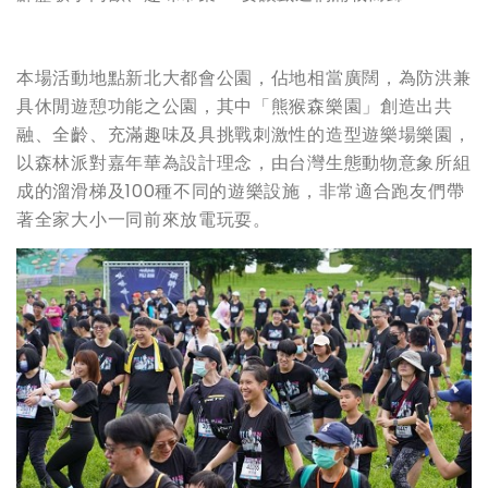
本場活動地點新北大都會公園，佔地相當廣闊，為防洪兼
具休閒遊憩功能之公園，其中「熊猴森樂園」創造出共
融、全齡、充滿趣味及具挑戰刺激性的造型遊樂場樂園，
以森林派對嘉年華為設計理念，由台灣生態動物意象所組
成的溜滑梯及100種不同的遊樂設施，非常適合跑友們帶
著全家大小一同前來放電玩耍。