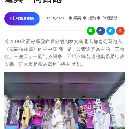
Jun 18,2023
娛樂
運動
休閒活動
推廣新聞稿
近2000名愛好霹靂布袋戲的跑友於新北大都會公園跑入
《霹靂布袋戲》的掌中江湖世界，與素還真為主的「三台
柱、三先天」一同到公開亭、不歸路等苦境經典場景行俠
仗義，這大概是布袋戲迷的共同夢想。