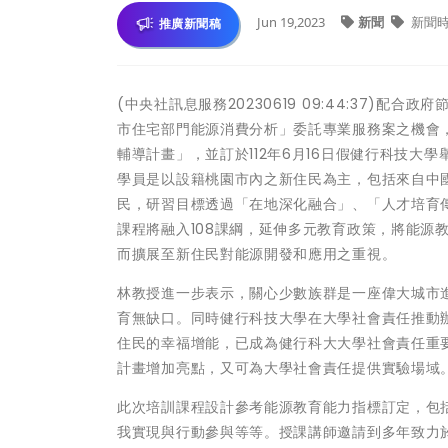
Jun 19,2023
新聞
新聞
推廣新聞稿
(中央社訊息服務20230619 09:44:37)
市住宅部門能源消費分析」委託專業服務案之機會
輔導計畫」，並訂於112年6月16日假健行科技
學員是以設籍桃園市內之新住民為主，包括來自中
民，研習目標透過「在地深化融合」、「人才培育
課程將融入108課綱，延伸多元教育政策，將能源
而擴展至新住民對能源開發和應用之重視。
林教授進一步表示，關心少數族群是一座偉大城市
育無缺口。同時健行科技大學在大學社會責任推動
住民的幸福增能，已成為健行科大大學社會責任重
計畫增加亮點，又可為大學社會責任提供實驗場域
此次培訓課程設計參考能源教育能力指標訂定，包
我實現與行動參與等等。授課講師邀請到多年致力