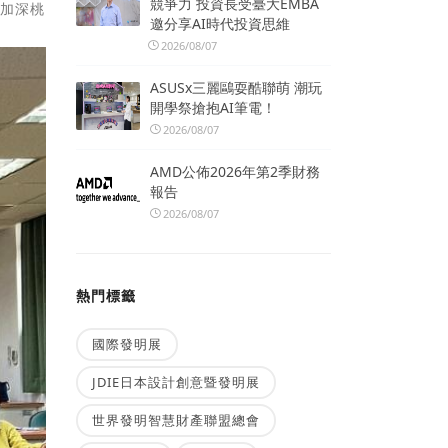
競爭力 投資長受臺大EMBA
，加深桃
邀分享AI時代投資思維
2026/08/07
ASUSx三麗鷗耍酷聯萌 潮玩
開學祭搶抱AI筆電！
2026/08/07
AMD公佈2026年第2季財務
報告
2026/08/07
熱門標籤
國際發明展
JDIE日本設計創意暨發明展
世界發明智慧財產聯盟總會