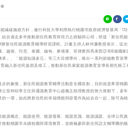
時事
配合政府節能減碳施政方針，健行科技大學利用執行桃園市政府經濟發展局「11
，結合過去多年推動新住民教育與培力之經驗與心得，研提「新住民
大學舉辦新住民能源教育輔導研習課程。計畫主持人林仲廉教授表示，這
國、越南、印尼、泰國、緬甸、柬埔寨、菲律賓與馬來西亞等8個國家
傳承」、「能源知識多元」等三大目標導向，推出一系列節能教育宣
教育融入新住民族群及移工，推動新住民家庭能源教育宣導長期扎根工
進步的象徵，新住民能源教育輔導活動是全國首創，目的就是希望桃
辦公室柯幼寧主任與通識教育中心趙佩玉助理教授的努力推動下，多
要的一環，如此將新住民的幸福增能與節電作為結合在一起，除可為
。
括能源概念、能源使用、能源發展、能源意識、能源議題、全球公民
於推動桃園市永續校園與環境教育，並積極參與新住民語文輔導團的