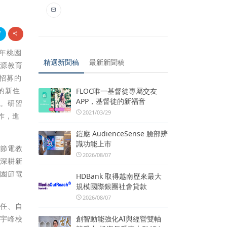
2年桃園
精選新聞稿
最新新聞稿
能源教育
次招募的
的新住
FLOC唯一基督徒專屬交友
APP，基督徒的新福音
導。研習
2021/03/29
作，進
鎧應 AudienceSense 臉部辨
識功能上市
園節電教
2026/08/07
年深耕新
桃園節電
HDBank 取得越南歷來最大
規模國際銀團社會貸款
2026/08/07
責任、自
創智動能強化AI與經營雙軸
楊宇峰校