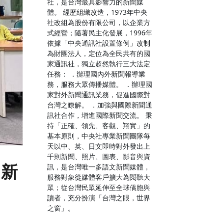
社，是台灣最具影響力的新聞媒
體。 經歷組織改造，1973年中央
社改組為股份有限公司，以企業方
式經營；隨著民主化發展，1996年
依據「中央通訊社設置條例」改制
為財團法人，定位為全民共有的國
家通訊社，獨立超然執行三大法定
任務： ．辦理國內外新聞報導業
務，服務大眾傳播媒體。 ．辦理國
家對外新聞通訊業務，促進國際對
台灣之瞭解。 ．加強與國際新聞通
訊社合作，增進國際新聞交流。 秉
持「正確、領先、客觀、翔實」的
基本原則，中央社專業新聞團隊每
天以中、英、日文即時對外發出上
千則新聞、照片、圖表、影音與資
 新
訊，是台灣唯一多語文新聞媒體，
服務對象從媒體客戶擴大為閱聽大
眾；從台灣民眾延伸至全球僑胞與
讀者，充分扮演「台灣之眼，世界
之窗」。