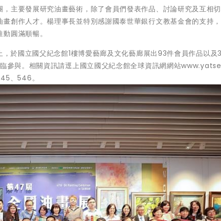
團，主要發展研究油畫藝術，除了會員們發表作品、討論研究及互相
油畫創作人才。楊理事長並特別感謝國泰世華銀行文教基金會的支持
推動圓滿順暢。
止，於國立國父紀念館1樓博愛藝廊及文化藝廊展出93件會員作品以及3
參與。相關資訊請逕上國立國父紀念館全球資訊網網站www.yatsen.
45、546。