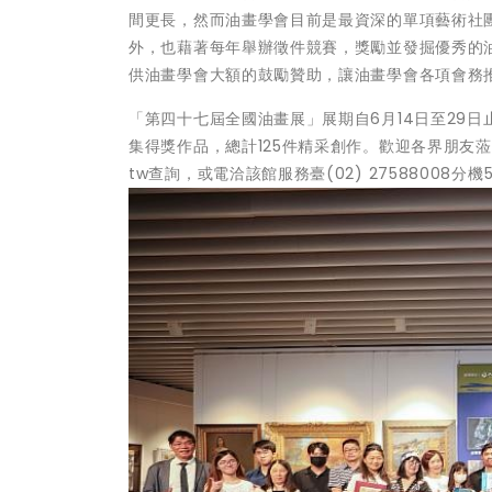
間更長，然而油畫學會目前是最資深的單項藝術社
外，也藉著每年舉辦徵件競賽，獎勵並發掘優秀的
供油畫學會大額的鼓勵贊助，讓油畫學會各項會務
「第四十七屆全國油畫展」展期自6月14日至29日
集得獎作品，總計125件精采創作。歡迎各界朋友蒞臨
tw查詢，或電洽該館服務臺(02) 27588008分機5