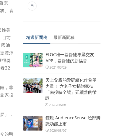
蕭宗
上將、袁
國性美
精選新聞稿
最新新聞稿
，目前
全國油
成更豐沛
FLOC唯一基督徒專屬交友
獲得獎
APP，基督徒的新福音
2021/03/29
者22
天上父親的愛延續化作希望
力量！ 六名子女捐贈家扶
場館，非
「南投映全號」延續善的循
輩畫家投
環
2026/08/08
畫展」，
鎧應 AudienceSense 臉部辨
識功能上市
2026/08/07
至今的時