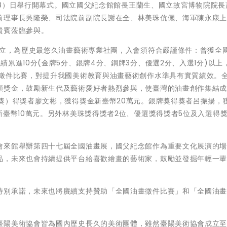
（18）日舉行開幕式。國立國父紀念館館長王蘭生、國立故宮博物院院長
前理事長吳隆榮、司法院前副院長謝在全、林美珠伉儷、海軍陳永康
貴賓蒞臨參與。
成立，為歷史最悠久油畫藝術專業社團，入會須符合嚴謹條件：曾獲全
累進10分(金牌5分、銀牌4分、銅牌3分、優選2分、入選1分)以上
及徵件比賽，對提升我國美術教育與油畫藝術創作水準具有實質績效。
額獎金，鼓勵新生代及藝術愛好者熱烈參與，使臺灣的油畫創作集結
獎）得獎者廖文彬，獲得獎金新臺幣20萬元。銀牌獎得獎者呂振揚，
臺幣10萬元。另外林美珠獎得獎者2位、優選獎得獎者5位及入選得獎
會來館舉辦第四十七屆全國油畫展，國父紀念館作為重要文化展演的
品，未來也會持續提供平台給喜歡繪畫的藝術家，鼓勵並發掘年輕一
特別承諾，未來也將賡續支持贊助「全國油畫徵件比賽」和「全國油
臺陽美術協會皆為國內歷史長久的美術團體，雖然臺陽美術協會成立