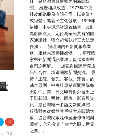
社，是台灣最具影響力的新聞媒
體。 經歷組織改造，1973年中央
社改組為股份有限公司，以企業方
式經營；隨著民主化發展，1996年
依據「中央通訊社設置條例」改制
為財團法人，定位為全民共有的國
家通訊社，獨立超然執行三大法定
任務： ．辦理國內外新聞報導業
務，服務大眾傳播媒體。 ．辦理國
家對外新聞通訊業務，促進國際對
台灣之瞭解。 ．加強與國際新聞通
訊社合作，增進國際新聞交流。 秉
持「正確、領先、客觀、翔實」的
量
基本原則，中央社專業新聞團隊每
天以中、英、日文即時對外發出上
千則新聞、照片、圖表、影音與資
訊，是台灣唯一多語文新聞媒體，
服務對象從媒體客戶擴大為閱聽大
眾；從台灣民眾延伸至全球僑胞與
讀者，充分扮演「台灣之眼，世界
之窗」。
展」自2