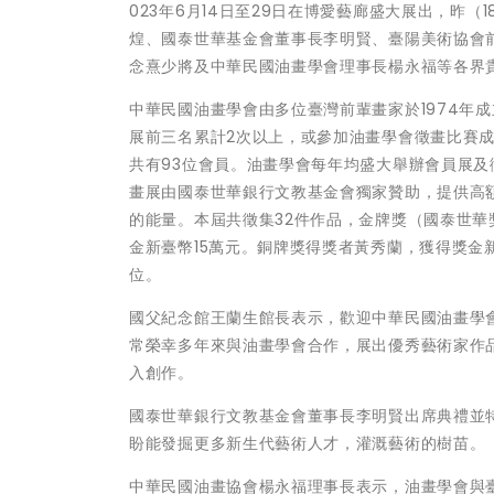
023年6月14日至29日在博愛藝廊盛大展出，昨
煌、國泰世華基金會董事長李明賢、臺陽美術協會
念熹少將及中華民國油畫學會理事長楊永福等各界
中華民國油畫學會由多位臺灣前輩畫家於1974年
展前三名累計2次以上，或參加油畫學會徵畫比賽成績
共有93位會員。油畫學會每年均盛大舉辦會員展
畫展由國泰世華銀行文教基金會獨家贊助，提供高
的能量。本屆共徵集32件作品，金牌獎（國泰世華
金新臺幣15萬元。銅牌獎得獎者黃秀蘭，獲得獎金新
位。
國父紀念館王蘭生館長表示，歡迎中華民國油畫學
常榮幸多年來與油畫學會合作，展出優秀藝術家作
入創作。
國泰世華銀行文教基金會董事長李明賢出席典禮並
盼能發掘更多新生代藝術人才，灌溉藝術的樹苗。
中華民國油畫協會楊永福理事長表示，油畫學會與