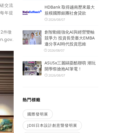
切磋交流
HDBank 取得越南歷來最大
，每年提
規模國際銀團社會貸款
2026/08/07
2件徵
創智動能強化AI與經營雙軸
競爭力 投資長受臺大EMBA
gov.
邀分享AI時代投資思維
2026/08/07
ASUSx三麗鷗耍酷聯萌 潮玩
開學祭搶抱AI筆電！
2026/08/07
熱門標籤
國際發明展
JDIE日本設計創意暨發明展