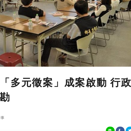
「多元徵案」成案啟動 行
勘
時事