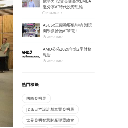
競爭力 投資長受臺大EMBA
邀分享AI時代投資思維
2026/08/07
ASUSx三麗鷗耍酷聯萌 潮玩
開學祭搶抱AI筆電！
2026/08/07
AMD公佈2026年第2季財務
報告
2026/08/07
熱門標籤
國際發明展
JDIE日本設計創意暨發明展
世界發明智慧財產聯盟總會