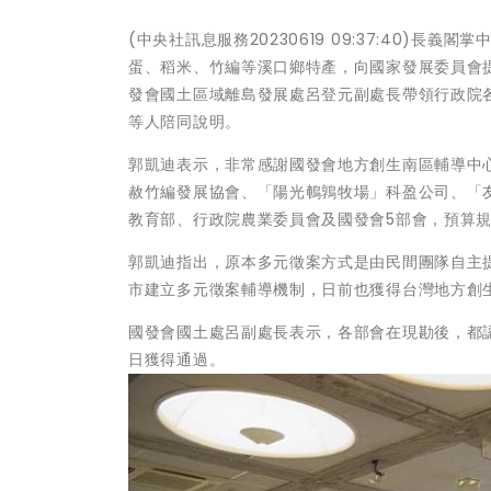
(中央社訊息服務20230619 09:37:40
蛋、稻米、竹編等溪口鄉特產，向國家發展委員會提
發會國土區域離島發展處呂登元副處長帶領行政院
等人陪同說明。
郭凱迪表示，非常感謝國發會地方創生南區輔導中
赦竹編發展協會、「陽光鵪鶉牧場」科盈公司、「
教育部、行政院農業委員會及國發會5部會，預算規
郭凱迪指出，原本多元徵案方式是由民間團隊自主
市建立多元徵案輔導機制，日前也獲得台灣地方創
國發會國土處呂副處長表示，各部會在現勘後，都
日獲得通過。