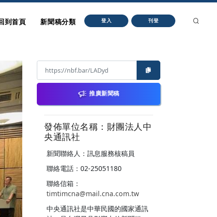
回到首頁
新聞稿分類
登入
刊登
推廣新聞稿
發佈單位名稱：財團法人中
央通訊社
新聞聯絡人：訊息服務核稿員
聯絡電話：02-25051180
聯絡信箱：
timtimcna@mail.cna.com.tw
中央通訊社是中華民國的國家通訊