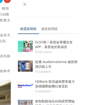
、鵪鶉
日由國
員劉雅文
精選新聞稿
最新新聞稿
、崙尾天
化部、
FLOC唯一基督徒專屬交友
APP，基督徒的新福音
2021/03/29
先其他縣
鎧應 AudienceSense 臉部辨
識功能上市
，能夠早
2026/08/07
HDBank 取得越南歷來最大
規模國際銀團社會貸款
2026/08/07
創智動能強化AI與經營雙軸