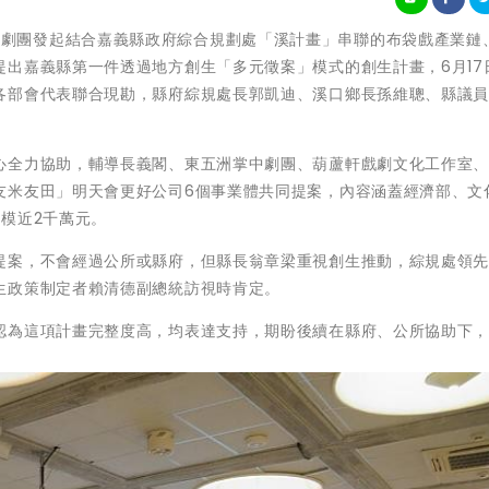
)長義閣掌中劇團發起結合嘉義縣政府綜合規劃處「溪計畫」串聯的布袋戲產業鏈
出嘉義縣第一件透過地方創生「多元徵案」模式的創生計畫，6月17
各部會代表聯合現勘，縣府綜規處長郭凱迪、溪口鄉長孫維聰、縣議
心全力協助，輔導長義閣、東五洲掌中劇團、葫蘆軒戲劇文化工作室
友米友田」明天會更好公司6個事業體共同提案，內容涵蓋經濟部、文
模近2千萬元。
提案，不會經過公所或縣府，但縣長翁章梁重視創生推動，綜規處領
生政策制定者賴清德副總統訪視時肯定。
認為這項計畫完整度高，均表達支持，期盼後續在縣府、公所協助下