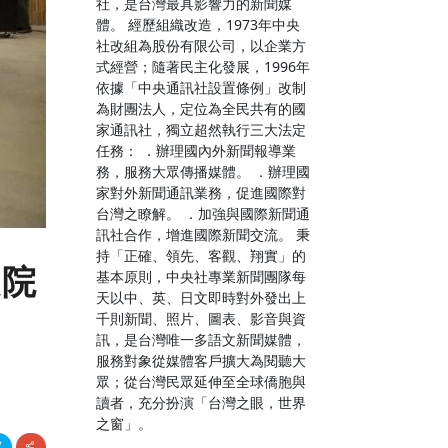
社，是台灣最具影響力的新聞媒
體。 經歷組織改造，1973年中央
社改組為股份有限公司，以企業方
式經營；隨著民主化發展，1996年
依據「中央通訊社設置條例」改制
為財團法人，定位為全民共有的國
家通訊社，獨立超然執行三大法定
任務： ．辦理國內外新聞報導業
務，服務大眾傳播媒體。 ．辦理國
家對外新聞通訊業務，促進國際對
台灣之瞭解。 ．加強與國際新聞通
訊社合作，增進國際新聞交流。 秉
持「正確、領先、客觀、翔實」的
政院
基本原則，中央社專業新聞團隊每
天以中、英、日文即時對外發出上
千則新聞、照片、圖表、影音與資
訊，是台灣唯一多語文新聞媒體，
服務對象從媒體客戶擴大為閱聽大
眾；從台灣民眾延伸至全球僑胞與
讀者，充分扮演「台灣之眼，世界
之窗」。