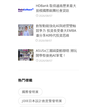
HDBank 取得越南歷來最大
規模國際銀團社會貸款
2026/08/07
創智動能強化AI與經營雙軸
競爭力 投資長受臺大EMBA
邀分享AI時代投資思維
2026/08/07
ASUSx三麗鷗耍酷聯萌 潮玩
開學祭搶抱AI筆電！
2026/08/07
熱門標籤
國際發明展
JDIE日本設計創意暨發明展