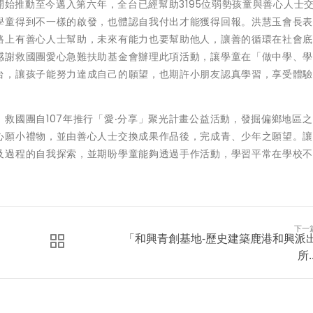
開始推動至今邁入第六年，全台已經幫助3195位弱勢孩童與善心人士
學童得到不一樣的啟發，也體認自我付出才能獲得回報。洪慧玉會長
路上有善心人士幫助，未來有能力也要幫助他人，讓善的循環在社會
感謝救國團愛心急難扶助基金會辦理此項活動，讓學童在「做中學、
台，讓孩子能努力達成自己的願望，也期許小朋友認真學習，享受體
救國團自107年推行「愛‧分享」聚光計畫公益活動，發掘偏鄉地區
心願小禮物，並由善心人士交換成果作品後，完成青、少年之願望。
及過程的自我探索，並期盼學童能夠透過手作活動，學習平常在學校
下一
「和興青創基地-歷史建築鹿港和興派
所..