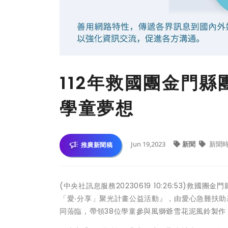
112年救國團金門
學童夢想
Jun 19,2023
新聞
新聞
推廣新聞稿
(中央社訊息服務20230619 10:26:53)救
「愛‧分享」聚光計畫公益活動』，由愛心急難扶
同蒞臨，帶領38位學童參與風獅爺雪花泥風鈴製