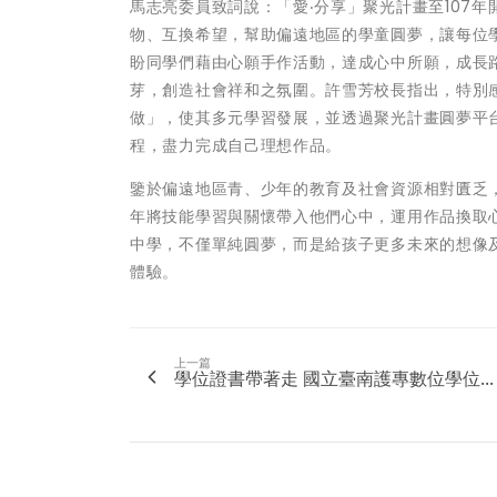
馬志亮委員致詞說：「愛‧分享」聚光計畫至107年
物、互換希望，幫助偏遠地區的學童圓夢，讓每位
盼同學們藉由心願手作活動，達成心中所願，成長
芽，創造社會祥和之氛圍。許雪芳校長指出，特別
做」，使其多元學習發展，並透過聚光計畫圓夢平
程，盡力完成自己理想作品。
鑒於偏遠地區青、少年的教育及社會資源相對匱乏，
年將技能學習與關懷帶入他們心中，運用作品換取
中學，不僅單純圓夢，而是給孩子更多未來的想像
體驗。
上一篇
學位證書帶著走 國立臺南護專數位學位...