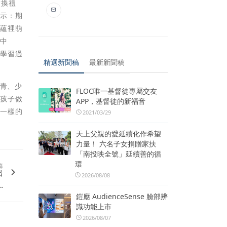
交換禮
表示：期
底蘊裡萌
學中
驗學習過
精選新聞稿
最新新聞稿
之青、少
FLOC唯一基督徒專屬交友
讓孩子做
APP，基督徒的新福音
不一樣的
2021/03/29
天上父親的愛延續化作希望
力量！ 六名子女捐贈家扶
「南投映全號」延續善的循
環
篇
出
2026/08/08
.
鎧應 AudienceSense 臉部辨
識功能上市
2026/08/07