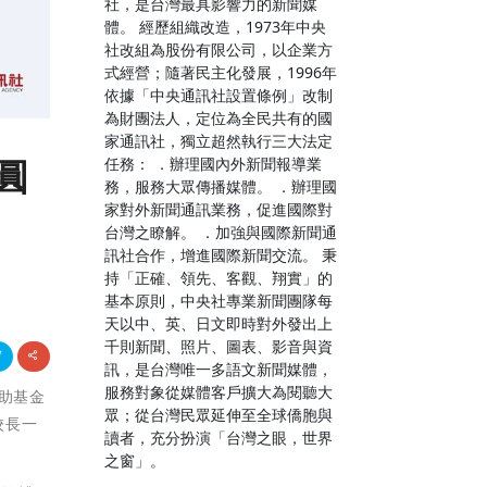
社，是台灣最具影響力的新聞媒
體。 經歷組織改造，1973年中央
社改組為股份有限公司，以企業方
式經營；隨著民主化發展，1996年
依據「中央通訊社設置條例」改制
為財團法人，定位為全民共有的國
家通訊社，獨立超然執行三大法定
圓
任務： ．辦理國內外新聞報導業
務，服務大眾傳播媒體。 ．辦理國
家對外新聞通訊業務，促進國際對
台灣之瞭解。 ．加強與國際新聞通
訊社合作，增進國際新聞交流。 秉
持「正確、領先、客觀、翔實」的
基本原則，中央社專業新聞團隊每
天以中、英、日文即時對外發出上
千則新聞、照片、圖表、影音與資
訊，是台灣唯一多語文新聞媒體，
服務對象從媒體客戶擴大為閱聽大
扶助基金
眾；從台灣民眾延伸至全球僑胞與
校長一
讀者，充分扮演「台灣之眼，世界
之窗」。