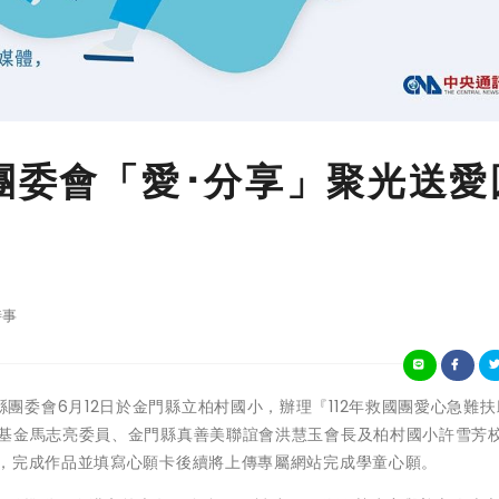
縣團委會「愛･分享」聚光送愛
時事
國團金門縣團委會6月12日於金門縣立柏村國小，辦理『112年救國團愛心急難
助基金馬志亮委員、金門縣真善美聯誼會洪慧玉會長及柏村國小許雪芳
作，完成作品並填寫心願卡後續將上傳專屬網站完成學童心願。