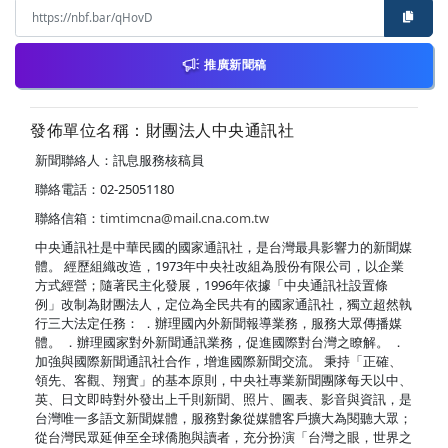
推廣新聞稿
發佈單位名稱：財團法人中央通訊社
新聞聯絡人：訊息服務核稿員
聯絡電話：02-25051180
聯絡信箱：
timtimcna@mail.cna.com.tw
中央通訊社是中華民國的國家通訊社，是台灣最具影響力的新聞媒
體。 經歷組織改造，1973年中央社改組為股份有限公司，以企業
方式經營；隨著民主化發展，1996年依據「中央通訊社設置條
例」改制為財團法人，定位為全民共有的國家通訊社，獨立超然執
行三大法定任務： ．辦理國內外新聞報導業務，服務大眾傳播媒
體。 ．辦理國家對外新聞通訊業務，促進國際對台灣之瞭解。 ．
加強與國際新聞通訊社合作，增進國際新聞交流。 秉持「正確、
領先、客觀、翔實」的基本原則，中央社專業新聞團隊每天以中、
英、日文即時對外發出上千則新聞、照片、圖表、影音與資訊，是
台灣唯一多語文新聞媒體，服務對象從媒體客戶擴大為閱聽大眾；
從台灣民眾延伸至全球僑胞與讀者，充分扮演「台灣之眼，世界之