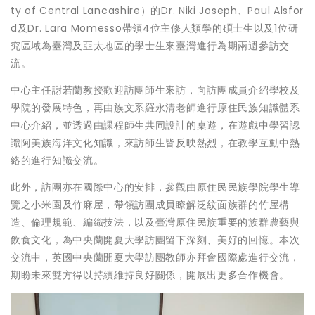
ty of Central Lancashire）的Dr. Niki Joseph、Paul Alsfor
d及Dr. Lara Momesso帶領4位主修人類學的碩士生以及1位研
究區域為臺灣及亞太地區的學士生來臺灣進行為期兩週參訪交
流。
中心主任謝若蘭教授歡迎訪團師生來訪，向訪團成員介紹學校及
學院的發展特色，再由族文系羅永清老師進行原住民族知識體系
中心介紹，並透過由課程師生共同設計的桌遊，在遊戲中學習認
識阿美族海洋文化知識，來訪師生皆反映熱烈，在教學互動中熱
絡的進行知識交流。
此外，訪團亦在國際中心的安排，參觀由原住民民族學院學生導
覽之小米園及竹麻屋，帶領訪團成員瞭解泛紋面族群的竹屋構
造、倫理規範、編織技法，以及臺灣原住民族重要的族群農藝與
飲食文化，為中央蘭開夏大學訪團留下深刻、美好的回憶。本次
交流中，英國中央蘭開夏大學訪團教師亦拜會國際處進行交流，
期盼未來雙方得以持續維持良好關係，開展出更多合作機會。