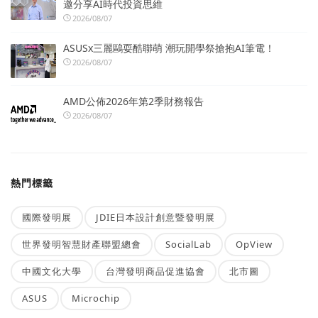
邀分享AI時代投資思維
2026/08/07
ASUSx三麗鷗耍酷聯萌 潮玩開學祭搶抱AI筆電！
2026/08/07
AMD公佈2026年第2季財務報告
2026/08/07
熱門標籤
國際發明展
JDIE日本設計創意暨發明展
世界發明智慧財產聯盟總會
SocialLab
OpView
中國文化大學
台灣發明商品促進協會
北市圖
ASUS
Microchip