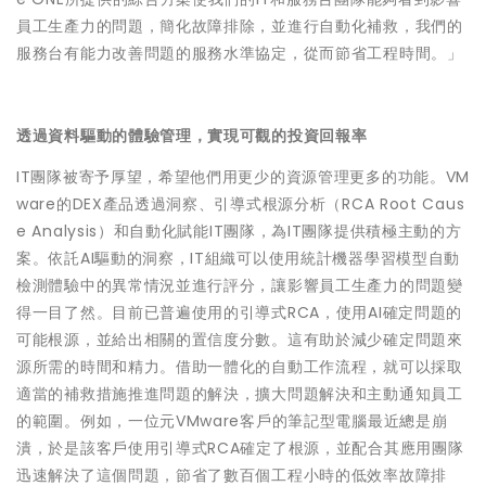
員工生產力的問題，簡化故障排除，並進行自動化補救，我們的
服務台有能力改善問題的服務水準協定，從而節省工程時間。」
透過資料驅動的體驗管理，實現可觀的投資回報率
IT團隊被寄予厚望，希望他們用更少的資源管理更多的功能。VM
ware的DEX產品透過洞察、引導式根源分析（RCA Root Caus
e Analysis）和自動化賦能IT團隊，為IT團隊提供積極主動的方
案。依託AI驅動的洞察，IT組織可以使用統計機器學習模型自動
檢測體驗中的異常情況並進行評分，讓影響員工生產力的問題變
得一目了然。目前已普遍使用的引導式RCA，使用AI確定問題的
可能根源，並給出相關的置信度分數。這有助於減少確定問題來
源所需的時間和精力。借助一體化的自動工作流程，就可以採取
適當的補救措施推進問題的解決，擴大問題解決和主動通知員工
的範圍。例如，一位元VMware客戶的筆記型電腦最近總是崩
潰，於是該客戶使用引導式RCA確定了根源，並配合其應用團隊
迅速解決了這個問題，節省了數百個工程小時的低效率故障排