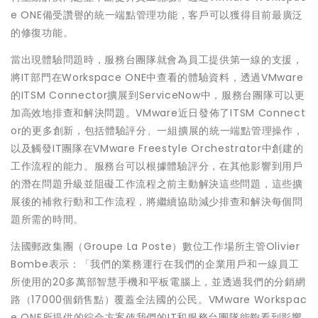
e ONE備受讚譽的統一端點管理功能，客戶可以獲得目前最廣泛
的修復功能。
當出現體驗問題時，服務台團隊就會為員工提供第一線的支援，
將IT部門在Workspace ONE中查看的體驗資料，透過VMware
的ITSM Connector擴展到ServiceNow中，服務台團隊可以更
加高效地排查和解決問題。VMware近日發佈了ITSM Connect
or的更多創新，包括體驗評分、一組擴展的統一端點管理操作，
以及觸發IT團隊在VMware Freestyle Orchestrator中創建的
工作流程的能力。服務台可以根據體驗評分，在其他影響到用戶
的潛在問題升級並阻礙工作流程之前主動解決這些問題，這些擴
展後的補救行動和工作流程，將繼續協助減少排查和解決每個問
題所需的時間。
法國郵政集團（Groupe La Poste）數位工作場所主管Olivier
Bombe表示：「我們的業務運行在我們的企業用戶和一線員工
所使用的20多萬部智慧手機和平板電腦上，並透過我們的分銷網
路（17000個銷售點）覆蓋全法國的公民。VMware Workspac
e ONE所提供的綜合方案使我們的IT和服務台團隊能夠看到影響