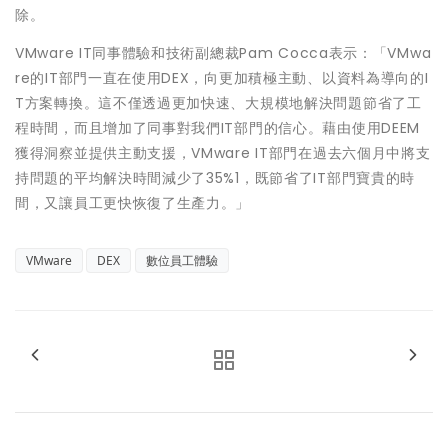
除。
VMware IT同事體驗和技術副總裁Pam Cocca表示：「VMwa
re的IT部門一直在使用DEX，向更加積極主動、以資料為導向的I
T方案轉換。這不僅透過更加快速、大規模地解決問題節省了工
程時間，而且增加了同事對我們IT部門的信心。藉由使用DEEM
獲得洞察並提供主動支援，VMware IT部門在過去六個月中將支
持問題的平均解決時間減少了35%1，既節省了IT部門寶貴的時
間，又讓員工更快恢復了生產力。」
VMware
DEX
數位員工體驗