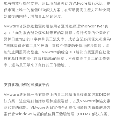
現有補救行動的支持。這四項創新將助力VMware履行承諾，提
供市面上唯一的整體DEX解決方案，在幫助提高生產力和加快問
題修復的同時，增加員工的參與度。
VMware資深副總裁暨終端使用者運算總經理Shankar Iyer表
示：「面對混合辦公模式所帶來的新挑戰，各行各業的企業正在
緊抓日益增加的IT事件和員工流失率。成功企業必須優先考慮為I
T團隊提供正確工具的技術，這樣不僅能夠更快地解決問題，還
能防止問題再次發生。VMware的綜合DEX解決方案運用自動化
技術為IT團隊提供以資料驅動的洞察，不僅提高了員工的工作效
率，還為員工帶來了良好的工作體驗。」
支持多種用例的可擴展平台
VMware透過統一所有端點上的員工體驗衡量標準加強其DEX解
決方案，這些端點包括物理和虛擬端點，以及VMware和協力廠
商代管的端點。VMware近日宣佈全面提供用於協力廠商解決方
案代管Windows裝置的數位員工體驗管理（DEEM）解決方案。