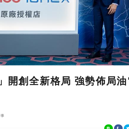
一」開創全新格局 強勢佈局油
時事