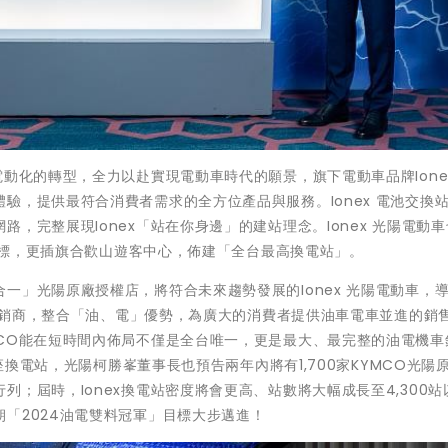
動化的轉型，全力以赴實現電動車時代的願景，旗下電動車品牌Ione
驗，提供最符合消費者需求的全方位產品與服務。Ionex 電池交換
，完整展現Ionex「站在你身邊」的建站理念。Ionex 光陽電動
前達標，更插旗合歡山遊客中心，佈建「全台最高換電站」。
一」光陽原廠授權店，將符合未來趨勢發展的Ionex 光陽電動車，
車經銷商，整合「油、電」優勢，為廣大的消費者提供油車電車並進的銷
CO能在短時間內佈局不僅是全台唯一，更是最大、最完整的油電機車
0座換電站，光陽柯勝峯董事長也預告兩年內將有1,700家KYMCO光陽
；屆時，Ionex換電站密度將會更高、站數將大幅成長至4,300站
「2024油電雙料冠軍」目標大步邁進！