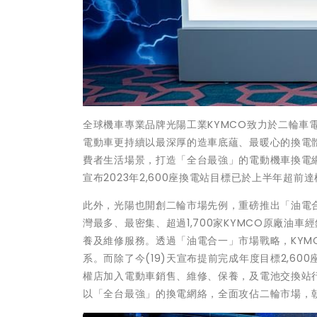
全球機車專業品牌光陽工業KYMCO致力於二輪車電
電動車更持續以最深厚的造車底蘊、最暖心的換電體
費者生活場景，打造「全台最強」的電動機車換電網路
宣布2023年2,600座換電站目標已於上半年超
此外，光陽也開創二輪市場先例，重磅推出「油電合
灣最多、最密集、超過1,700家KYMCO原廠油
養及維修服務。透過「油電合一」市場戰略，KYM
系。而除了今(19)天宣布提前完成年度目標2,60
權店加入電動車銷售、維修、保養，及電池交換站行列
以「全台最強」的換電網絡，全面攻佔二輪市場，朝