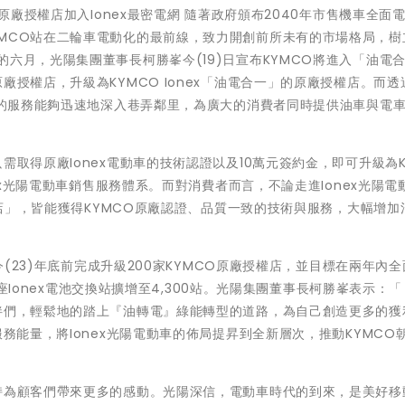
」原廠授權店加入Ionex最密電網 隨著政府頒布2040年市售機車全面
MCO站在二輪車電動化的最前線，致力開創前所未有的市場格局，樹
六月，光陽集團董事長柯勝峯今(19)日宣布KYMCO將進入「油電
廠授權店，升級為KYMCO Ionex「油電合一」的原廠授權店。而透
驗到的服務能夠迅速地深入巷弄鄰里，為廣大的消費者同時提供油車與電
需取得原廠Ionex電動車的技術認證以及10萬元簽約金，即可升級為K
nex光陽電動車銷售服務體系。而對消費者而言，不論走進Ionex光陽電
授權店」，皆能獲得KYMCO原廠認證、品質一致的技術與服務，大幅增加
在今(23)年底前完成升級200家KYMCO原廠授權店，並目標在兩年內
00座Ionex電池交換站擴增至4,300站。光陽集團董事長柯勝峯表示：
伴們，輕鬆地的踏上『油轉電』綠能轉型的道路，為自己創造更多的獲
務能量，將Ionex光陽電動車的佈局提昇到全新層次，推動KYMCO朝
持為顧客們帶來更多的感動。光陽深信，電動車時代的到來，是美好移