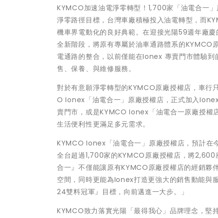
KYMCO加速油電淨零轉型！1,700家「油電合一
淨零路徑目標，台灣車廠積極投入油電轉型，而KY
機車界電動化的良好典範。在迎接光陽59週年廠慶的
全新階段，將原有專屬於油車通路體系的KYMCO原
電通路的整合，以前僅能在Ionex 專賣門市體
售、保養、與維修服務。
對於有意願淨零轉型的KYMCO原廠授權店，車行只
O Ionex「油電合一」原廠授權店，正式加入Io
賣門市，或是KYMCO Ionex「油電合一原廠
生活便利性更滿足多元需求。
KYMCO Ionex「油電合一」原廠授權店，預計
全台超過1,700家的KYMCO原廠授權店，將2,6
合一』不僅能讓原有KYMCO原廠授權店的經銷夥
空間，同時更能為Ionex打造更強大的銷售動能與服
24雙料冠軍』目標，向前邁進一大步。」
KYMCO致力落實光陽「最得我心」品牌理念，堅