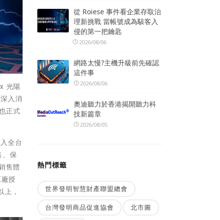
從 Roiese 事件看企業存取治
理新挑戰 當帳號成為駭客入
侵的第一把鑰匙
2026/08/06
網路太慢?主機升級前先確認
這件事
2026/08/06
x 光陽
站深入消
奧迪聽力於香港揭開聽力科
車也正式
技新篇章
2026/08/05
導入全台
售、保
熱門標籤
銷售體
原廠授
世界發明智慧財產聯盟總會
以上，
台灣發明商品促進協會
北市圖