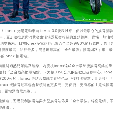
！ Ionex 光陽電動車自 Ionex 3.0發表以來，便以最暖心的換電體
)年，更加速推廣與消費者生活場景緊密相關的連鎖超商、賣場、加油
池交換站。目前Ionex換電站點已覆蓋全台超過80%的行政區，除了
為全台灣密度最高，站點最多，滿意度最高的「全台最強」換電網路；車主最
Ionex 換電站。
也積極開通熱門景點及路線。為慶祝Ionex達成全台最綿密換電網絡的
佈建於「全台最高換電站點」－海拔3,158公尺的合歡山遊客中心。Ione
00公尺，Ionex 更結合傳統文化特色及地標打卡需求，量身設計
onex 光陽電動車也會持續開創更多元、更便捷、更有感的主題式換
驗，更增添換電樂趣。」
站佈建策略，透過便利換電站與大型換電站佈局「全台最強」綿密電網，
在你身邊」。