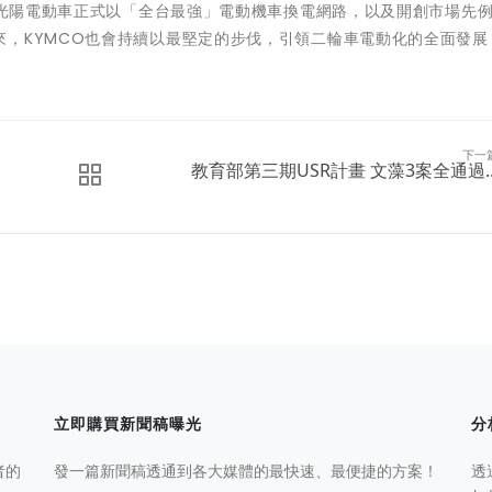
x 光陽電動車正式以「全台最強」電動機車換電網路，以及開創市場先
，KYMCO也會持續以最堅定的步伐，引領二輪車電動化的全面發展
下一
教育部第三期USR計畫 文藻3案全通過..
立即購買新聞稿曝光
分
者的
發一篇新聞稿透通到各大媒體的最快速、最便捷的方案！
透