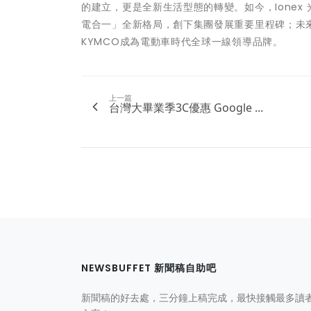
的建立，更是全新生活型態的轉變。如今，Ione
電合一」全新格局，創下集團發展重要里程碑；未來
KYMCO成為電動車時代全球一線領導品牌。
上一篇
台灣大畢業季3C優惠 Google ...
NEWSBUFFET 新聞稿自助吧
新聞稿的好去處，三分鐘上稿完成，最快接觸最多讀