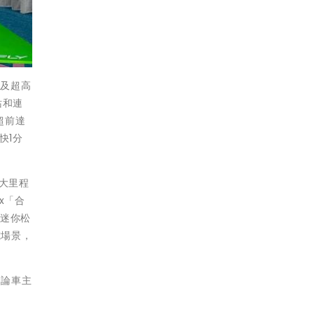
驗及超高
站和連
超前達
快1分
重大里程
x「合
「迷你松
電場景，
不論車主