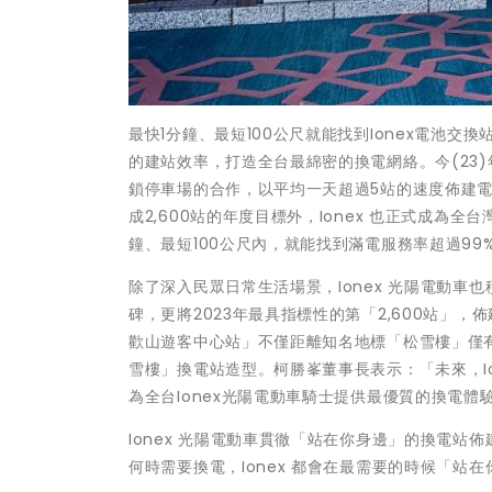
最快1分鐘、最短100公尺就能找到Ionex電池交換站
的建站效率，打造全台最綿密的換電網絡。今(23
鎖停車場的合作，以平均一天超過5站的速度佈建電
成2,600站的年度目標外，Ionex 也正式成
鐘、最短100公尺內，就能找到滿電服務率超過99%的
除了深入民眾日常生活場景，Ionex 光陽電動車
碑，更將2023年最具指標性的第「2,600站」，
歡山遊客中心站」不僅距離知名地標「松雪樓」僅有2
雪樓」換電站造型。柯勝峯董事長表示：「未來，I
為全台Ionex光陽電動車騎士提供最優質的換電體
Ionex 光陽電動車貫徹「站在你身邊」的換電
何時需要換電，Ionex 都會在最需要的時候「站