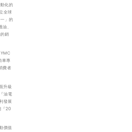
電動化的
立全球
合一」的
過油、
車的銷
YMC
動車專
消費者
全面升級
「『油電
利發展
『20
動價值