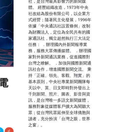
社，是台灣最具影響力的新聞媒
體。 經歷組織改造，1973年中央
社改組為股份有限公司，以企業方
式經營；隨著民主化發展，1996年
依據「中央通訊社設置條例」改制
為財團法人，定位為全民共有的國
家通訊社，獨立超然執行三大法定
任務： ．辦理國內外新聞報導業
務，服務大眾傳播媒體。 ．辦理國
家對外新聞通訊業務，促進國際對
台灣之瞭解。 ．加強與國際新聞通
訊社合作，增進國際新聞交流。 秉
持「正確、領先、客觀、翔實」的
電
基本原則，中央社專業新聞團隊每
天以中、英、日文即時對外發出上
千則新聞、照片、圖表、影音與資
訊，是台灣唯一多語文新聞媒體，
服務對象從媒體客戶擴大為閱聽大
眾；從台灣民眾延伸至全球僑胞與
讀者，充分扮演「台灣之眼，世界
之窗」。