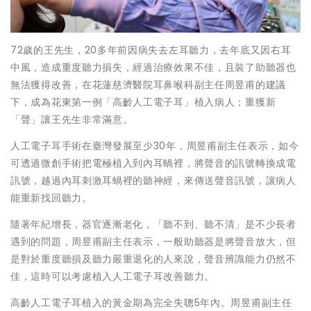
72歲的王先生，20多年前因病失去左耳聽力，去年底又因右耳
中風，造成重度聽力損失，經過治療效果不佳，且裝了助聽器也
無法獲得改善，在花蓮慈濟醫院耳鼻喉科副主任周昱甫的建議
下，成為花東第一例「高齡人工電子耳」植入病人；重獲新
「聲」讓王先生非常滿意。
人工電子耳手術在臺灣發展至少30年，周昱甫副主任表示，如今
可透過微創手術把電極植入到內耳蝸裡，將聲音的訊號轉換成電
訊號，越過內耳刺激耳蝸裡的聽神經，來傳送聲音訊號，讓病人
能重新找回聽力。
隨著年紀增長，器官逐漸老化，「聽不到、聽不清」是不少長者
遇到的問題，周昱甫副主任表示，一般助聽器是將聲音放大，但
是對於重度聽損及聽力嚴重退化的人來說，聲音辨識能力仍然不
佳，這時可以考慮植入人工電子耳改善聽力。
高齡人工電子耳植入的黃金期為完全失聰5年內。周昱甫副主任