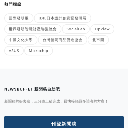
熱門標籤
國際發明展
JDIE日本設計創意暨發明展
世界發明智慧財產聯盟總會
SocialLab
OpView
中國文化大學
台灣發明商品促進協會
北市圖
ASUS
Microchip
NEWSBUFFET 新聞稿自助吧
新聞稿的好去處，三分鐘上稿完成，最快接觸最多讀者的方案！
刊登新聞稿