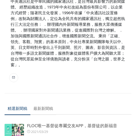
中央通訊社是中華民國的國家通訊社，是台灣最具影響力的新聞媒
體。 經歷組織改造，1973年中央社改組為股份有限公司，以企業
方式經營；隨著民主化發展，1996年依據「中央通訊社設置條
例」改制為財團法人，定位為全民共有的國家通訊社，獨立超然執
行三大法定任務： ．辦理國內外新聞報導業務，服務大眾傳播媒
體。 ．辦理國家對外新聞通訊業務，促進國際對台灣之瞭解。 ．
加強與國際新聞通訊社合作，增進國際新聞交流。 秉持「正確、
領先、客觀、翔實」的基本原則，中央社專業新聞團隊每天以中、
英、日文即時對外發出上千則新聞、照片、圖表、影音與資訊，是
台灣唯一多語文新聞媒體，服務對象從媒體客戶擴大為閱聽大眾；
從台灣民眾延伸至全球僑胞與讀者，充分扮演「台灣之眼，世界之
窗」。
精選新聞稿
最新新聞稿
FLOC唯一基督徒專屬交友APP，基督徒的新福音
2021/03/29