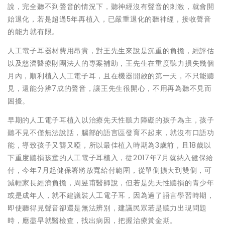
說，完全聽不到聲音的情況下，聽神經沒有聲音的刺激，就會開
始退化，若是超過5年再植入，已嚴重退化的聽神經，接收聲音
的能力就有限。
人工電子耳器材費用昂貴，對王先生來說是沉重的負擔，經評估
以及慈濟醫療財團法人的專案補助，王先生在重度聽力損失幾個
月內，順利植入人工電子耳，且在機器開啟的第一天，不只能聽
見，還能分辨7成的聲音，讓王先生很開心，不用再為聽不見而
困擾。
早期的人工電子耳植入以治療先天性聽力障礙的孩子為主，孩子
聽不見不僅無法說話，腦部的語言區發育不起來，就沒有口語功
能，導致孩子又聾又啞，所以最佳植入時期為3歲前，且18歲以
下重度聽損孩童的人工電子耳植入，從2017年7月就納入健保給
付，今年7月起健保署將放寬給付範圍，從單側擴大到雙側，可
減輕家長經濟負擔，周昱甫醫師說，但若是先天性聽損的青少年
或是成年人，就不建議裝人工電子耳，因為過了語言學習時期，
即使聽得見聲音卻還是無法辨別，建議民眾若是聽力出現問題
時，應盡早就醫檢查，找出病因，把握治療黃金期。