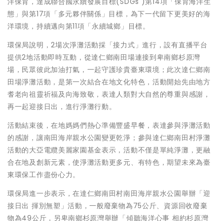
洋保育，達成聯合國永續發展目標(SDGs )第14項「保育海洋生
態」與第17項「多元夥伴關係」目標，為下一代留下更美好的海
洋環境，持續邁向第11項「永續城鄉」目標。
環保局說明，2場次淨灘活動採「接力式」進行，設有直播平台
提供2地活動即時互動，從達仁鄉南田場連接到卑南鄉杉原灣
場，民眾彼此加油打氣，一起守護珍貴臺東環境；此次達仁鄉南
田場淨灘活動，是第一次結合在地文化特色，活動開始先由地方
耆老向祖靈祈福及向海致敬，表達人類對大自然的尊重與感謝，
再一起迎接日出，進行淨灘行動。
活動結束後，在地媽媽們熱心準備豐盛早餐，表達參與淨灘活動
的感謝，讓南田海岸親水公園變更乾淨；參與達仁鄉南田村淨灘
活動的大亞電纜美麗家園基金表示，活動不僅是單純淨灘，更融
合在地及創新元素，使淨灘活動更多元、有特色，期望未來為臺
東環保工作盡份心力。
環保局進一步表示，在達仁鄉南田村南田海岸親水公園舉辦「迎
接日出 揮別無塑」活動，一般廢棄物為75公斤、資源回收廢棄
物為49公斤，另卑南鄉杉原灣舉辦「傾聽海洋心事 相約杉原灣