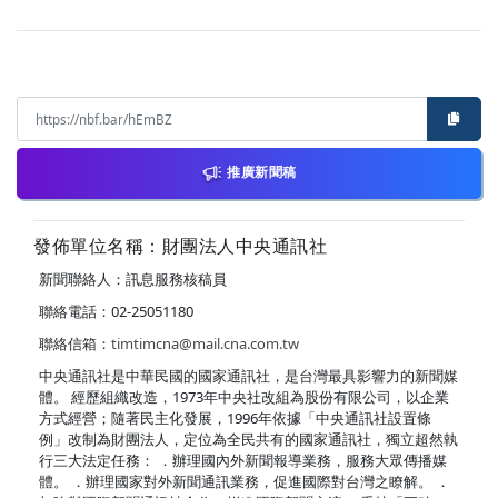
推廣新聞稿
發佈單位名稱：財團法人中央通訊社
新聞聯絡人：訊息服務核稿員
聯絡電話：02-25051180
聯絡信箱：
timtimcna@mail.cna.com.tw
中央通訊社是中華民國的國家通訊社，是台灣最具影響力的新聞媒
體。 經歷組織改造，1973年中央社改組為股份有限公司，以企業
方式經營；隨著民主化發展，1996年依據「中央通訊社設置條
例」改制為財團法人，定位為全民共有的國家通訊社，獨立超然執
行三大法定任務： ．辦理國內外新聞報導業務，服務大眾傳播媒
體。 ．辦理國家對外新聞通訊業務，促進國際對台灣之瞭解。 ．