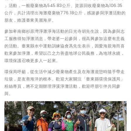
」活動，一般廢棄物為545.83公斤、資源回收廢棄物為106.35
公斤，共計清理出海灘廢棄物776.18公斤，感謝參與淨灘活動的
朋友，維護臺東美麗海岸。
參加卑南鄉杉原灣淨灘淨海活動的日光寺胡先生說，因為參與志
工服務得知淨灘消息，帶老婆一起參與，很高興參加這麼有意義
的活動。臺東縣水中運動訓練協會馮先生表示，因愛海親海而喜
歡來參加淨灘，希望以己之力善盡地球公民義務，為地球永續，
環境保護召喚更多人一起來。
環保局呼籲，從生活中減少廢棄物產生及在海灘遊憩時隨手帶走
垃圾，是友善海洋的根本。歡迎大家關注「臺東縣環境保護局」
粉絲專頁，將不定期辦理淨溪淨灘活動，歡迎呼朋引伴共同參
與。