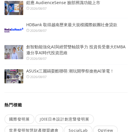
鎧應 AudienceSense 臉部辨識功能上市
2026/08/07
HDBank 取得越南歷來最大規模國際銀團社會貸款
2026/08/07
創智動能強化AI與經營雙軸競爭力 投資長受臺大EMBA
邀分享AI時代投資思維
2026/08/07
ASUSx三麗鷗耍酷聯萌 潮玩開學祭搶抱AI筆電！
2026/08/07
熱門標籤
國際發明展
JDIE日本設計創意暨發明展
世界發明智慧財產聯盟總會
SocialLab
OpView