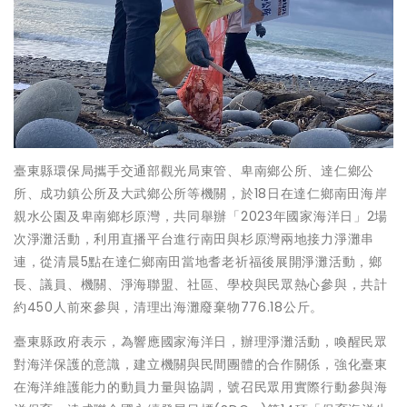
臺東縣環保局攜手交通部觀光局東管、卑南鄉公所、達仁鄉公
所、成功鎮公所及大武鄉公所等機關，於18日在達仁鄉南田海岸
親水公園及卑南鄉杉原灣，共同舉辦「2023年國家海洋日」2場
次淨灘活動，利用直播平台進行南田與杉原灣兩地接力淨灘串
連，從清晨5點在達仁鄉南田當地耆老祈福後展開淨灘活動，鄉
長、議員、機關、淨海聯盟、社區、學校與民眾熱心參與，共計
約450人前來參與，清理出海灘廢棄物776.18公斤。
臺東縣政府表示，為響應國家海洋日，辦理淨灘活動，喚醒民眾
對海洋保護的意識，建立機關與民間團體的合作關係，強化臺東
在海洋維護能力的動員力量與協調，號召民眾用實際行動參與海