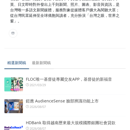
英、日文即時對外發出上千則新聞、照片、圖表、影音與資訊，是
台灣唯一多語文新聞媒體，服務對象從媒體客戶擴大為閱聽大眾；
從台灣民眾延伸至全球僑胞與讀者，充分扮演「台灣之眼，世界之
窗」。
精選新聞稿
最新新聞稿
FLOC唯一基督徒專屬交友APP，基督徒的新福音
2021/03/29
鎧應 AudienceSense 臉部辨識功能上市
2026/08/07
HDBank 取得越南歷來最大規模國際銀團社會貸款
2026/08/07