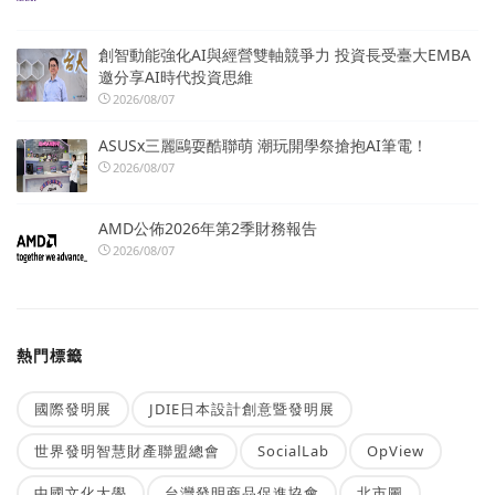
創智動能強化AI與經營雙軸競爭力 投資長受臺大EMBA
邀分享AI時代投資思維
2026/08/07
ASUSx三麗鷗耍酷聯萌 潮玩開學祭搶抱AI筆電！
2026/08/07
AMD公佈2026年第2季財務報告
2026/08/07
熱門標籤
國際發明展
JDIE日本設計創意暨發明展
世界發明智慧財產聯盟總會
SocialLab
OpView
中國文化大學
台灣發明商品促進協會
北市圖