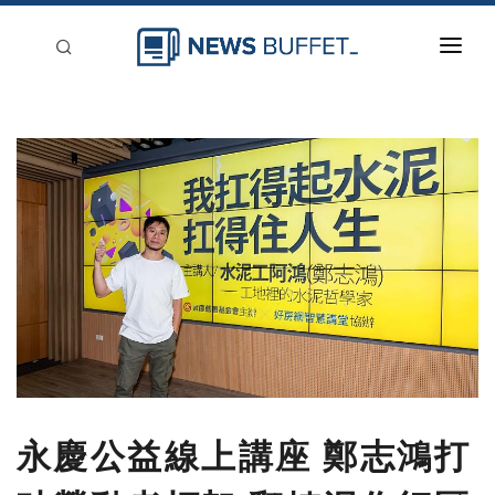
回到首頁
新聞稿分類
登入
刊登
永慶公益線上講座 鄭志鴻打