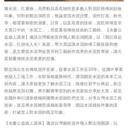
搬水泥、扛重物，高勞動且高危險性是多數人對泥匠師傅的刻板
印象。但對於鄭志鴻而言，無論是混水泥沙漿、泥作打底、粉光
等，都需要精密的測量、計算，以及高度的技術，泥匠師傅並非
大眾口中的「水泥工」，而是重視傳統技術的工藝師。【永慶公
益線上講座】邀請台灣藝術泥作職人鄭志鴻開講，以《我扛得起
水泥，扛得住人生》為題，帶大眾認識水泥師傅工藝技能和價
值，是怎麼從水泥學徒晉升到工藝創作境界的水泥哲學家，讓大
眾顛覆傳統水泥產業的想像。
鄭志鴻出生在傳統泥作世家，從事水泥工作近30年。從國中畢業
便踏入工地工作，在部落格盛興時代，撰寫關於水泥的基本工法
與內容，讓大眾能更加了解水泥工法，隨後社群平台興起，創立
粉絲專頁與社團，將不斷將學習到的水泥新知分享給大眾，甚至
在國外舉行講座積極與國際水泥師匠們交流，分享台灣水泥工程
技術，並且將水泥轉型成藝術新美學，開設水泥鏝抹作畫的課
程，打破世人對水泥的既定印象。
【永慶公益線上講座】邀請台灣藝術泥作職人鄭志鴻開講，以