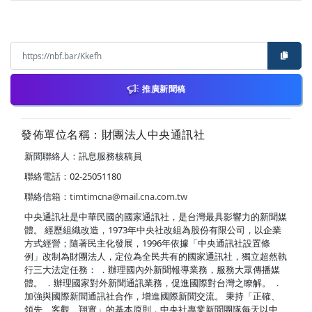
推廣新聞稿
發佈單位名稱：財團法人中央通訊社
新聞聯絡人：訊息服務核稿員
聯絡電話：02-25051180
聯絡信箱：
timtimcna@mail.cna.com.tw
中央通訊社是中華民國的國家通訊社，是台灣最具影響力的新聞媒
體。 經歷組織改造，1973年中央社改組為股份有限公司，以企業
方式經營；隨著民主化發展，1996年依據「中央通訊社設置條
例」改制為財團法人，定位為全民共有的國家通訊社，獨立超然執
行三大法定任務： ．辦理國內外新聞報導業務，服務大眾傳播媒
體。 ．辦理國家對外新聞通訊業務，促進國際對台灣之瞭解。 ．
加強與國際新聞通訊社合作，增進國際新聞交流。 秉持「正確、
領先、客觀、翔實」的基本原則，中央社專業新聞團隊每天以中、