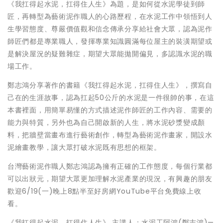
《我扛得起水泥，扛得住人生》為題，是如何從水泥學徒到師
匠，再轉型為藝術泥作職人的心路歷程，在水泥工作中領悟到人
生學習態度、尊嚴價值觀和信念傳承分享給社會大眾，認為泥作
師匠們都是專業職人，發揮專業知識圓滿每位屋主的裝潢期望或
是解決屋況的疑難雜症，期望大眾能拋開偏見，多認識水泥的職
場工作。
鄭志鴻分享著作的書籍《我扛得起水泥，扛得住人生》，撰寫自
己在的生涯故事，認為扛起50公斤的水泥是一件很帥的事，在這
本書裡面，用簡單易懂的方式描述泥作師匠的工作內容、需要的
能力與特質，另外也為自己開啟新的人生，將水泥砂漿變成顏
料，把牆壁當畫布進行藝術創作，轉型為藝術泥作畫家，開設水
泥繪畫教學，讓大眾打破水泥既有思想的框架。
台灣藝術泥作職人鄭志鴻認為擁有正確的工作態度，每個行業都
可以出狀元，期望大眾更加理解水泥產業的現況，有興趣的朋友
歡迎6/19(一)晚上8點半至好房網YouTube平台免費線上收
看。
《我扛得起水泥，扛得住人生》 主講人：水泥工阿鴻(鄭志鴻)—