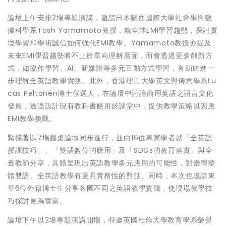
論壇上午安排2場專題演講，邀請日本關西國際大學社會學與數
據科學系Tosh Yamamoto教授，就全球EMI學習趨勢，探討實
境學習和學術誠信如何強化EMI教學。Yamamoto教授亦提及
未來EMI學習趨勢將不止於單向理解層面，而會透過更多創新方
式，如協作學習、AI、新媒體等多元互動方式學習，有助於進一
步理解全英語教學實務。此外，香港理工大學英文與傳意學系Lu
cas Peltonen博士候選人，在論壇中討論商用英語之語言文化
發展，透過設計現有教科書應用於課堂中，提供教學策略以因應
EMI教學挑戰。
緊接著以7場圓桌論壇同步進行，並由16位專家學者就「全英語
授課技巧」、「雙語數位的應用」及「SDGs的教育落實」與全
臺教師分享，具體呈現出英語教學多元應用的可能性，對臺灣整
體雙語、全英語教學有更具實務性的對話。同時，本次也邀請東
華6位外籍博士生分享各國不同之英語教學實踐，使現場教學技
巧探討更為豐富。
論壇下午以2場專題演講開場，特邀英國杜倫大學教育學系榮譽