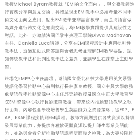
教授Michael Byram教授就「EMI的文化面向」，與全臺教師進
行實務分享與意見交換，具體呈現出EMI教學中必須考量不同學
術文化面向之應用。點出EMI教學並非語言教學，而是將語言做
為媒介進行跨文化之知識交流，為EMI教學實踐提供具建設性之
對話。此外，亦邀請法國巴黎中央理工學院Divya Madhavan
主任、Daniella Luca講師，分享在EMI課程設計中應用批判性
教學法，透過互動式問答讓與會者思考並理解EMI教學要點、認
知傳統教學法和批判性教學法之差異，並讓學生在課堂上主動學
習。
終場之EMI中心主任論壇，邀請國立臺北科技大學應用英文系暨
雙語化學習推動中心前副執行長林彥良教授、國立中興大學教務
處雙語教學推動資源中心主任邱奕穎教授及國立中正大學教育學
院EMI資源中心執行長劉淑燕教授，帶來校內推動雙語教學之執
行面向。內容包含學校培養學生英語能力之資源策略，從ESP、E
AP、ESAP課程接軌到EMI課程。教師方面則提供各式資源以持續
發展專業能力，亦提供各種軟硬體資源以提升師生專業英語能
力，並為與會者分析推動雙語課程所面臨之挑戰，為大專校院推