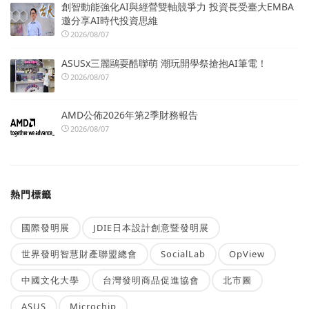
創智動能強化AI與經營雙軸競爭力 投資長受臺大EMBA
邀分享AI時代投資思維
2026/08/07
ASUSx三麗鷗耍酷聯萌 潮玩開學祭搶抱AI筆電！
2026/08/07
AMD公佈2026年第2季財務報告
2026/08/07
熱門標籤
國際發明展
JDIE日本設計創意暨發明展
世界發明智慧財產聯盟總會
SocialLab
OpView
中國文化大學
台灣發明商品促進協會
北市圖
ASUS
Microchip