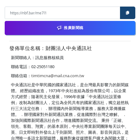
推廣新聞稿
發佈單位名稱：財團法人中央通訊社
新聞聯絡人：訊息服務核稿員
聯絡電話：02-25051180
聯絡信箱：
timtimcna@mail.cna.com.tw
中央通訊社是中華民國的國家通訊社，是台灣最具影響力的新聞媒
體。 經歷組織改造，1973年中央社改組為股份有限公司，以企業
方式經營；隨著民主化發展，1996年依據「中央通訊社設置條
例」改制為財團法人，定位為全民共有的國家通訊社，獨立超然執
行三大法定任務： ．辦理國內外新聞報導業務，服務大眾傳播媒
體。 ．辦理國家對外新聞通訊業務，促進國際對台灣之瞭解。 ．
加強與國際新聞通訊社合作，增進國際新聞交流。 秉持「正確、
領先、客觀、翔實」的基本原則，中央社專業新聞團隊每天以中、
英、日文即時對外發出上千則新聞、照片、圖表、影音與資訊，是
台灣唯一多語文新聞媒體，服務對象從媒體客戶擴大為閱聽大眾；