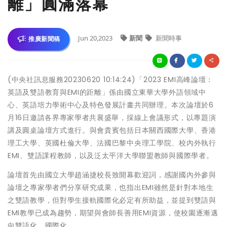
離」圓滿落幕
Jun 20,2023
新聞
新聞時事
推廣新聞稿
(中央社訊息服務20230620 10:14:24)「2023 EMI高峰論壇：
英語及雙語教育與EMI的距離」係由國立東華大學外語領域中
心、英語培力學術中心及特色發展計畫共同辦理。本次論壇於6
月16日邀請各界專家學者共襄盛舉，採線上會議形式，以專題演
講及圓桌論壇方式進行。與會貴賓包括日本關西國際大學、香港
理工大學、英國杜倫大學、法國巴黎中央理工學院、校內外執行
EMI、雙語課程教師，以及泛太平洋大學聯盟教師與國際學者。
論壇首先由國立大學趙涵捷校長致開幕歡迎詞，感謝國內外參與
論壇之專家學者們分享研究成果，也指出EMI雖然是針對本地生
之雙語教學，但對學生接軌國際化必定有所助益，並提到雙語與
EMI教學已成為趨勢，期望與會師長善用EMI資源，使校園逐漸邁
向雙語化、國際化。