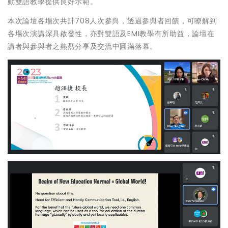
動雙語教學提供良好示範。
本次論壇各場次共計708人次參與，透過參與者回饋，可瞭解到
各場次演講深具啟發性，亦對雙語及EMI教學有所助益，論壇在
講者與參與者之熱烈分享及交流中圓滿落幕。