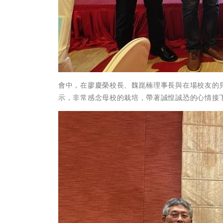
會中，在廖慶榮校長、魏崑楠理事長與在場校友的
示，非常感念母校的栽培，帶著誠惶誠恐的心情接