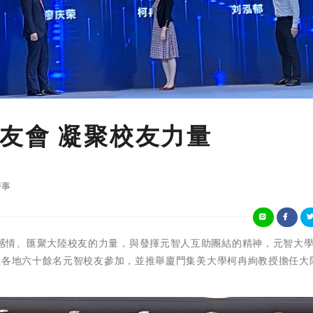
友會 凝聚校友力量
時事
為連絡校友感情、匯聚大陸校友的力量，與發揮元智人互助團結的精神，元智大
陸各地六十餘名元智校友參加，並推舉廈門集美大學柯冉絢教授擔任大