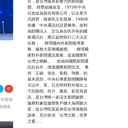
社，是台灣最具影響力的新聞媒
體。 經歷組織改造，1973年中央
社改組為股份有限公司，以企業方
式經營；隨著民主化發展，1996年
依據「中央通訊社設置條例」改制
為財團法人，定位為全民共有的國
家通訊社，獨立超然執行三大法定
任務： ．辦理國內外新聞報導業
務，服務大眾傳播媒體。 ．辦理國
家對外新聞通訊業務，促進國際對
台灣之瞭解。 ．加強與國際新聞通
訊社合作，增進國際新聞交流。 秉
持「正確、領先、客觀、翔實」的
基本原則，中央社專業新聞團隊每
天以中、英、日文即時對外發出上
千則新聞、照片、圖表、影音與資
訊，是台灣唯一多語文新聞媒體，
學大陸校
服務對象從媒體客戶擴大為閱聽大
陸校友
眾；從台灣民眾延伸至全球僑胞與
讀者，充分扮演「台灣之眼，世界
之窗」。