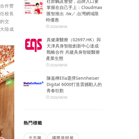
社群觸及會變，品牌入口要
學合作豐
掌握在自己手上：Cloudmax
匯智推出 .tw／.台灣網域限
擔任校長
時優惠
校的交
2026/08/06
在大陸成
真健康醫療（02697.HK）與
天津具身智能創新中心達成
戰略合作 共建具身智能醫療
產業生態
2026/08/06
陳嘉樺Ella選擇Sennheiser
Digital 6000打造震撼動人的
青春狂歡
2026/08/06
熱門標籤
北市圖
國際發明展