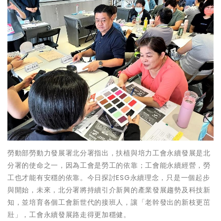
勞動部勞動力發展署北分署指出，扶植與培力工會永續發展是北
分署的使命之一，因為工會是勞工的依靠；工會能永續經營，勞
工也才能有安穩的依靠。今日探討ESG永續理念，只是一個起步
與開始，未來，北分署將持續引介新興的產業發展趨勢及科技新
知，並培育各個工會新世代的接班人，讓「老幹發出的新枝更茁
壯」，工會永續發展路走得更加穩健。