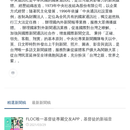
中央通訊社是中華民國的國家通訊社，是台灣最具影響力的新聞媒
體。 經歷組織改造，1973年中央社改組為股份有限公司，以企業
方式經營；隨著民主化發展，1996年依據「中央通訊社設置條
例」改制為財團法人，定位為全民共有的國家通訊社，獨立超然執
行三大法定任務： ．辦理國內外新聞報導業務，服務大眾傳播媒
體。 ．辦理國家對外新聞通訊業務，促進國際對台灣之瞭解。 ．
加強與國際新聞通訊社合作，增進國際新聞交流。 秉持「正確、
領先、客觀、翔實」的基本原則，中央社專業新聞團隊每天以中、
英、日文即時對外發出上千則新聞、照片、圖表、影音與資訊，是
台灣唯一多語文新聞媒體，服務對象從媒體客戶擴大為閱聽大眾；
從台灣民眾延伸至全球僑胞與讀者，充分扮演「台灣之眼，世界之
窗」。
精選新聞稿
最新新聞稿
FLOC唯一基督徒專屬交友APP，基督徒的新福音
2021/03/29