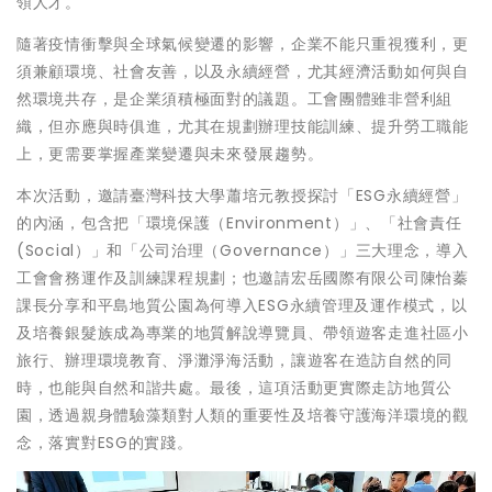
領人才。
隨著疫情衝擊與全球氣候變遷的影響，企業不能只重視獲利，更
須兼顧環境、社會友善，以及永續經營，尤其經濟活動如何與自
然環境共存，是企業須積極面對的議題。工會團體雖非營利組
織，但亦應與時俱進，尤其在規劃辦理技能訓練、提升勞工職能
上，更需要掌握產業變遷與未來發展趨勢。
本次活動，邀請臺灣科技大學蕭培元教授探討「ESG永續經營」
的內涵，包含把「環境保護（Environment）」、「社會責任
(Social）」和「公司治理（Governance）」三大理念，導入
工會會務運作及訓練課程規劃；也邀請宏岳國際有限公司陳怡蓁
課長分享和平島地質公園為何導入ESG永續管理及運作模式，以
及培養銀髮族成為專業的地質解說導覽員、帶領遊客走進社區小
旅行、辦理環境教育、淨灘淨海活動，讓遊客在造訪自然的同
時，也能與自然和諧共處。最後，這項活動更實際走訪地質公
園，透過親身體驗藻類對人類的重要性及培養守護海洋環境的觀
念，落實對ESG的實踐。