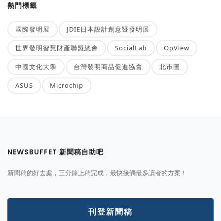
熱門標籤
國際發明展
JDIE日本設計創意暨發明展
世界發明智慧財產聯盟總會
SocialLab
OpView
中國文化大學
台灣發明商品促進協會
北市圖
ASUS
Microchip
NEWSBUFFET 新聞稿自助吧
新聞稿的好去處，三分鐘上稿完成，最快接觸最多讀者的方案！
刊登新聞稿