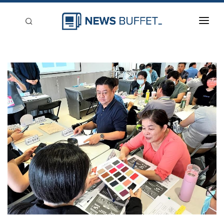
回到首頁
新聞稿分類
登入
刊登