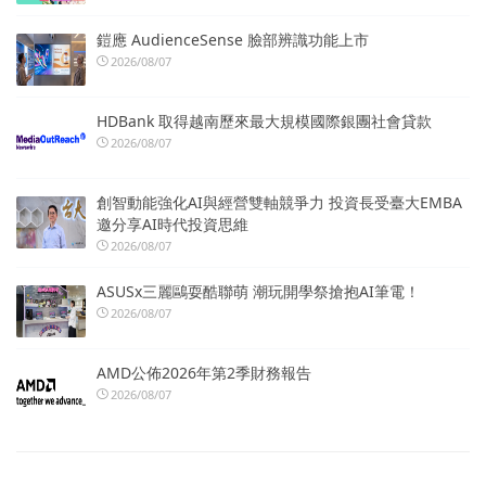
鎧應 AudienceSense 臉部辨識功能上市
2026/08/07
HDBank 取得越南歷來最大規模國際銀團社會貸款
2026/08/07
創智動能強化AI與經營雙軸競爭力 投資長受臺大EMBA
邀分享AI時代投資思維
2026/08/07
ASUSx三麗鷗耍酷聯萌 潮玩開學祭搶抱AI筆電！
2026/08/07
AMD公佈2026年第2季財務報告
2026/08/07