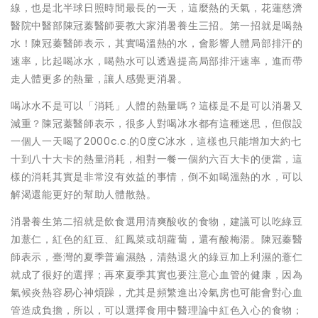
線，也是北半球日照時間最長的一天，這麼熱的天氣，花蓮慈濟
醫院中醫部陳冠蓁醫師要教大家消暑養生三招。第一招就是喝熱
水！陳冠蓁醫師表示，其實喝溫熱的水，會影響人體局部排汗的
速率，比起喝冰水，喝熱水可以透過提高局部排汗速率，進而帶
走人體更多的熱量，讓人感覺更消暑。
喝冰水不是可以「消耗」人體的熱量嗎？這樣是不是可以消暑又
減重？陳冠蓁醫師表示，很多人對喝冰水都有這種迷思，但假設
一個人一天喝了2000c.c.的0度C冰水，這樣也只能增加大約七
十到八十大卡的熱量消耗，相對一餐一個約六百大卡的便當，這
樣的消耗其實是非常沒有效益的事情，倒不如喝溫熱的水，可以
解渴還能更好的幫助人體散熱。
消暑養生第二招就是飲食選用清爽酸收的食物，建議可以吃綠豆
加薏仁，紅色的紅豆、紅鳳菜或胡蘿蔔，還有酸梅湯。陳冠蓁醫
師表示，臺灣的夏季普遍濕熱，清熱退火的綠豆加上利濕的薏仁
就成了很好的選擇；再來夏季其實也要注意心血管的健康，因為
氣候炎熱容易心神煩躁，尤其是頻繁進出冷氣房也可能會對心血
管造成負擔，所以，可以選擇食用中醫理論中紅色入心的食物；