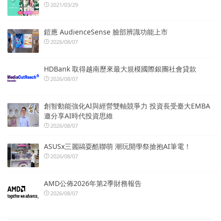
2021/03/29
鎧應 AudienceSense 臉部辨識功能上市
2026/08/07
HDBank 取得越南歷來最大規模國際銀團社會貸款
2026/08/07
創智動能強化AI與經營雙軸競爭力 投資長受臺大EMBA
邀分享AI時代投資思維
2026/08/07
ASUSx三麗鷗耍酷聯萌 潮玩開學祭搶抱AI筆電！
2026/08/07
AMD公佈2026年第2季財務報告
2026/08/07