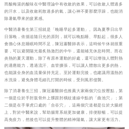
而酸梅湯的酸味在中醫理論中有收斂的效果，可以收斂人體過多
的汗水，以及收斂耗散過多的氣，讓心神不要那麼浮躁，也能消
除暑氣帶來的疲累感。
中醫消暑養生第三招就是「晚睡早起多運動」。因為夏季日出早
日落晚，依循追隨日光的原則，就可以晚點睡、早點起，很多人
會擔心休息睡眠時間不足，陳冠蓁醫師表示，這時候午休就很重
要，可以避開陽光最炙熱激烈的中午，還能補充休息時間。而在
炎熱的夏天運動，除了有原本運動的好處，還可以增強人體對熱
的適應能力，透過流汗、血管擴張，可以讓人體散出更多的熱，
也能讓全身的血流量保持充足。至於運動完後，也建議用溫熱的
水洗澡，避免身體毛細孔打開的時候，受到風邪侵襲。
除了消暑養生三招，陳冠蓁醫師也推薦大家兩個穴位按壓點，第
一個是位於手肘肱骨外上髁跟肘橫紋連線中點的「曲池穴」；第
二個是在手掌虎口處的「合谷穴」，這兩個穴道都是位於大腸經
上，對於中醫來說，幫助腸胃系統更加健康，排便順暢，可以提
高免疫力，然後也可以提升整體的精神陽氣，讓大家更有活力。