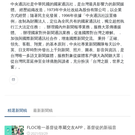
中央通訊社是中華民國的國家通訊社，是台灣最具影響力的新聞媒
體。 經歷組織改造，1973年中央社改組為股份有限公司，以企業
方式經營；隨著民主化發展，1996年依據「中央通訊社設置條
例」改制為財團法人，定位為全民共有的國家通訊社，獨立超然執
行三大法定任務： ．辦理國內外新聞報導業務，服務大眾傳播媒
體。 ．辦理國家對外新聞通訊業務，促進國際對台灣之瞭解。 ．
加強與國際新聞通訊社合作，增進國際新聞交流。 秉持「正確、
領先、客觀、翔實」的基本原則，中央社專業新聞團隊每天以中、
英、日文即時對外發出上千則新聞、照片、圖表、影音與資訊，是
台灣唯一多語文新聞媒體，服務對象從媒體客戶擴大為閱聽大眾；
從台灣民眾延伸至全球僑胞與讀者，充分扮演「台灣之眼，世界之
窗」。
精選新聞稿
最新新聞稿
FLOC唯一基督徒專屬交友APP，基督徒的新福音
2021/03/29