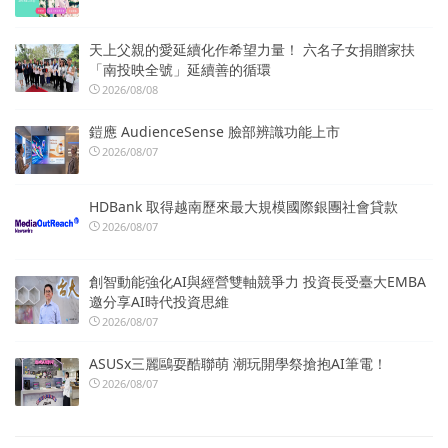
天上父親的愛延續化作希望力量！ 六名子女捐贈家扶
「南投映全號」延續善的循環
2026/08/08
鎧應 AudienceSense 臉部辨識功能上市
2026/08/07
HDBank 取得越南歷來最大規模國際銀團社會貸款
2026/08/07
創智動能強化AI與經營雙軸競爭力 投資長受臺大EMBA
邀分享AI時代投資思維
2026/08/07
ASUSx三麗鷗耍酷聯萌 潮玩開學祭搶抱AI筆電！
2026/08/07