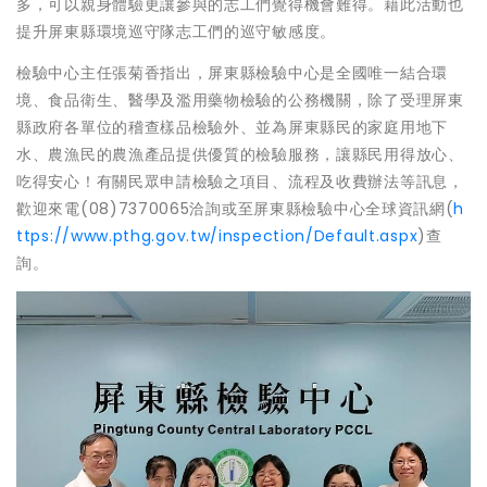
多，可以親身體驗更讓參與的志工們覺得機會難得。藉此活動也
提升屏東縣環境巡守隊志工們的巡守敏感度。
檢驗中心主任張菊香指出，屏東縣檢驗中心是全國唯一結合環
境、食品衛生、醫學及濫用藥物檢驗的公務機關，除了受理屏東
縣政府各單位的稽查樣品檢驗外、並為屏東縣民的家庭用地下
水、農漁民的農漁產品提供優質的檢驗服務，讓縣民用得放心、
吃得安心！有關民眾申請檢驗之項目、流程及收費辦法等訊息，
歡迎來電(08)7370065洽詢或至屏東縣檢驗中心全球資訊網(
h
ttps://www.pthg.gov.tw/inspection/Default.aspx
)查
詢。