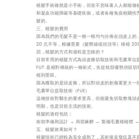
植髮手術雖然是小手術，但並不意味著人人都能做
和凝血功能障礙等基礎疾病，或者各種免疫相關性
髮的。
三、植髮的費用
因為我們的毛髮不是一根一根均勻分佈在頭皮上的，而
20 元不等，根據需要（髮際線或頭頂等）移植 20
四，植髮的方式和過程是怎樣的？
目前常用的植髮方式為頭皮條切取技術和毛囊單位提
FUT 是相對傳統的一種術式，先從枕部優勢供區
植到受區。
因為獲取的是頭皮條，所以對頭皮的創傷要更大一
毛囊單位提取技術（FUE）
這種技術對醫生的要求更高，但能避免切取整塊頭
明顯，也是目前主流的技術。
植髮的過程包括：
術前準備和設計 → 局部麻醉 → 製備毛囊移植體 →
五、植髮效果如何？
植髮技術已經較為安全成熟了，其術後並發症及不良