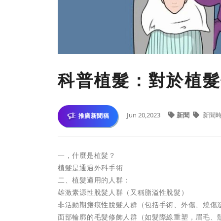
科普植髮：對於植髮
Jun 20,2023
新聞
新聞
推廣新聞稿
一，什麼是植髮？
植髮是通過外科手術
二、植髮適用的人群：
雄激素源性脫髮人群（又稱脂溢性脫髮）
非活動期瘢痕性脫髮人群（包括手術、外傷、燒傷
面部輪廓的毛髮修飾人群（如髮際線重塑，眉毛、