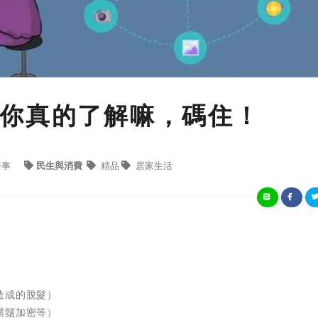
你真的了解嘛，碼住！
時事
民生與消費
精品
居家生活
造成的脫髮）
鬍鬚加密等）