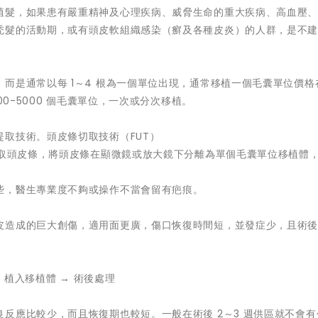
植髮，如果患有嚴重精神及心理疾病、威脅生命的重大疾病、高血壓
禿髮的活動期，或有頭皮軟組織感染（癬及各種皮炎）的人群，是不
是通常以每 1～4 根為一個單位出現，通常移植一個毛囊單位價格在 
00-5000 個毛囊單位，一次或分次移植。
取技術。頭皮條切取技術（FUT）
切取頭皮條，將頭皮條在顯微鏡或放大鏡下分離為單個毛囊單位移植體
些，醫生專業度不夠或操作不當會留有疤痕。
皮造成的巨大創傷，適用面更廣，傷口恢復時間短，並發症少，且術
 植入移植體 → 術後處理
反應比較少，而且恢復期也較短。一般在術後 2～3 週供區就不會有