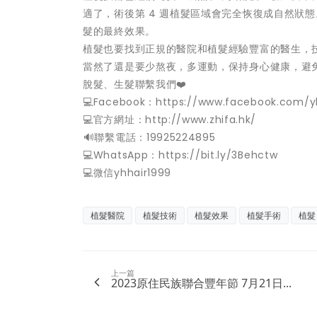
適了，術後第 4 週植髮區域會完全恢復成自然狀態
髮的最終效果。
植髮也要找到正規的醫院和植髮經驗豐富的醫生，
當然了還是要少熬夜，多運動，保持身心健康，避
脫髮、生髮聯繫我們❤️
💻Facebook：https://www.facebook.com/y
💻官方網址：http://www.zhifa.hk/
️🔊聯繫電話：19925224895
💻WhatsApp：https://bit.ly/3Behctw
💻微信yhhair1999
植髮醫院
植髮技術
植髮效果
植髮手術
植髮
上一篇
2023原住民族聯合豐年節 7月21日...