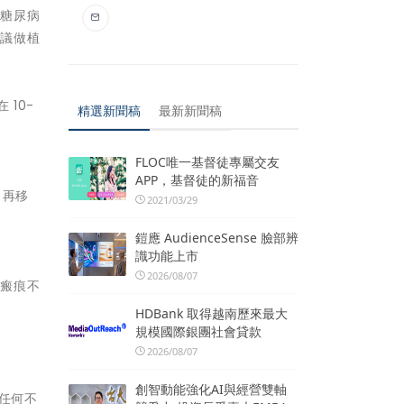
、糖尿病
建議做植
10-
精選新聞稿
最新新聞稿
FLOC唯一基督徒專屬交友
APP，基督徒的新福音
，再移
2021/03/29
鎧應 AudienceSense 臉部辨
識功能上市
2026/08/07
後瘢痕不
HDBank 取得越南歷來最大
規模國際銀團社會貸款
2026/08/07
創智動能強化AI與經營雙軸
任何不