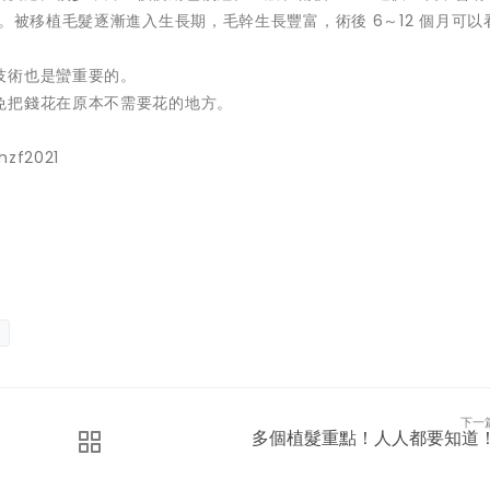
。被移植毛髮逐漸進入生長期，毛幹生長豐富，術後 6～12 個月可以
技術也是蠻重要的。
免把錢花在原本不需要花的地方。
hzf2021
下一
多個植髮重點！人人都要知道