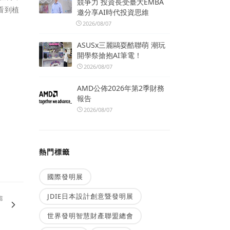
競爭力 投資長受臺大EMBA
看到植
邀分享AI時代投資思維
2026/08/07
ASUSx三麗鷗耍酷聯萌 潮玩
開學祭搶抱AI筆電！
2026/08/07
AMD公佈2026年第2季財務
報告
2026/08/07
熱門標籤
國際發明展
JDIE日本設計創意暨發明展
篇
！
世界發明智慧財產聯盟總會