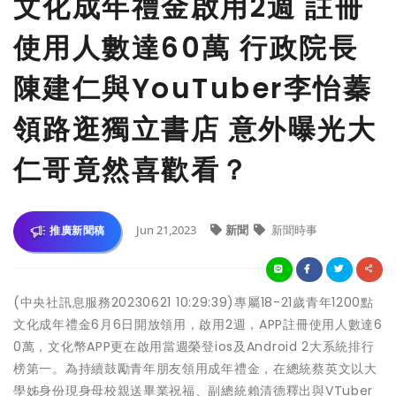
文化成年禮金啟用2週 註冊
使用人數達60萬 行政院長
陳建仁與YouTuber李怡蓁
領路逛獨立書店 意外曝光大
仁哥竟然喜歡看？
Jun 21,2023
新聞
新聞時事
推廣新聞稿
(中央社訊息服務20230621 10:29:39)專屬18-21歲青年1200點
文化成年禮金6月6日開放領用，啟用2週，APP註冊使用人數達6
0萬，文化幣APP更在啟用當週榮登ios及Android 2大系統排行
榜第一。為持續鼓勵青年朋友領用成年禮金，在總統蔡英文以大
學姊身份現身母校親送畢業祝福、副總統賴清德釋出與VTuber