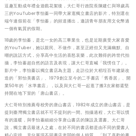
逗趣互動成年禮金遊戲花絮後，大仁哥行政院長陳建仁與18歲高
三的YouTuber李怡蓁一同帶大家逛獨立書店的影片，特別選在
端午連假前在「李怡蓁」的頻道播出，邀請青年朋友用文化幣過
一個有氣質的假期。
18歲的李怡蓁，是北一女的高三畢業生，也是近期廣受大家喜愛
的YouTuber，她以親民、不做作，甚至正經但又充滿幽默、自
嘲的說話方式，分享高中生活的喜怒哀樂，此次難得的跨世代拍
攝，李怡蓁超自然的語言及表現，讓大仁哥直喊「我愣住了」。
影片中，李怡蓁以獨立書店為主題，走訪位於大稻埕百年建築改
造的「郭怡美書店」、1979創立至今的二手書店「舊香居」、開
業50年的「水準書店」，以及與大仁哥一起逛了搬3次家都還堅
持開在地下室的「唐山書店」。
大仁哥特別推薦母校旁的唐山書店，1982年成立的唐山書店，是
提到臺灣獨立書店就不可不提到的一間。拍攝過程，大仁哥以慣
有的溫暖，與李怡蓁細細分享唐山書店的陳設及選書。大仁哥
說，獨立書店最迷人之處，在於不同的書店都是由不同的愛書人
精心安排，充分展現不同書店老闆的個人特質，「到了喜歡的書