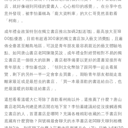
店，就好像碰到同樣的愛書人，心心相印的感覺」。在分享中也
意外發現，被李怡蓁稱為「龐大資料庫」的大仁哥竟然喜歡看
「柯南」。
成年禮金政策特別在獨立書店推出加碼2點送1點，最高放大至18
00點優惠，目前有超過300家的獨立書店加入藝文消費點，且遍
佈全臺甚至離島地區，可說是青年朋友最容易親近的藝文體驗地
點。如同唐山書店老闆陳隆昊說，成年禮金對經營相對不易的獨
立書店是一個很大的鼓舞，書店都準備要以更好的選書迎接所有
青年朋友；李怡蓁也說，「領到文化幣除了跟同學一起去看展
覽，剩下的另外一半一定會拿去買書」。期盼青年朋友都能走進
離家最近或是最想去的書店，「買一本最喜歡的書送給自己，也
把最溫暖的鼓勵送給書店」。
還想看看溫暖大仁哥除了喜歡看柯南以外，還推薦了什麼？唐山
書店老闆為何總是將店開在地下室？李怡蓁建議給從沒接觸過獨
立書店的人，首選書店是哪間？充滿各種精彩收藏的二手書店到
底藏有什麼寶物？與號稱最會聊天的水準書店老闆聊天聊到相機
過熱2次，到底聊了什麼？完整內容都將在今（21）日晚上6點30