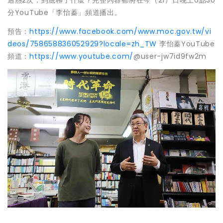
分YouTube「李怡蓁」頻道播出。
預告：
https://www.facebook.com/www.moc.gov.tw/vi
deos/758658836052929?locale=zh_TW
李怡蓁YouTube
頻道：
https://www.youtube.com/
@user-jw7id9fw2m