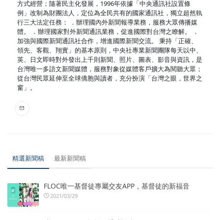
方式經營；隨著民主化發展，1996年依據「中央通訊社設置條
例」改制為財團法人，定位為全民共有的國家通訊社，獨立超然執
行三大法定任務： ．辦理國內外新聞報導業務，服務大眾傳播媒
體。 ．辦理國家對外新聞通訊業務，促進國際對台灣之瞭解。 ．
加強與國際新聞通訊社合作，增進國際新聞交流。 秉持「正確、
領先、客觀、翔實」的基本原則，中央社專業新聞團隊每天以中、
英、日文即時對外發出上千則新聞、照片、圖表、影音與資訊，是
台灣唯一多語文新聞媒體，服務對象從媒體客戶擴大為閱聽大眾；
從台灣民眾延伸至全球僑胞與讀者，充分扮演「台灣之眼，世界之
窗」。
精選新聞稿
最新新聞稿
FLOC唯一基督徒專屬交友APP，基督徒的新福音
2021/03/29