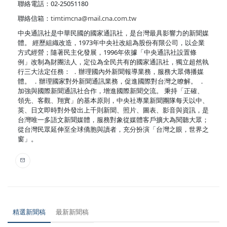
聯絡電話：02-25051180
聯絡信箱：
timtimcna@mail.cna.com.tw
中央通訊社是中華民國的國家通訊社，是台灣最具影響力的新聞媒
體。 經歷組織改造，1973年中央社改組為股份有限公司，以企業
方式經營；隨著民主化發展，1996年依據「中央通訊社設置條
例」改制為財團法人，定位為全民共有的國家通訊社，獨立超然執
行三大法定任務： ．辦理國內外新聞報導業務，服務大眾傳播媒
體。 ．辦理國家對外新聞通訊業務，促進國際對台灣之瞭解。 ．
加強與國際新聞通訊社合作，增進國際新聞交流。 秉持「正確、
領先、客觀、翔實」的基本原則，中央社專業新聞團隊每天以中、
英、日文即時對外發出上千則新聞、照片、圖表、影音與資訊，是
台灣唯一多語文新聞媒體，服務對象從媒體客戶擴大為閱聽大眾；
從台灣民眾延伸至全球僑胞與讀者，充分扮演「台灣之眼，世界之
窗」。
精選新聞稿
最新新聞稿