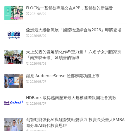
FLOC唯一基督徒專屬交友APP，基督徒的新福音
2021/03/29
亞洲最大級物流展「國際物流綜合展2026」即將登場
2026/08/09
天上父親的愛延續化作希望力量！ 六名子女捐贈家扶
「南投映全號」延續善的循環
2026/08/08
鎧應 AudienceSense 臉部辨識功能上市
2026/08/07
HDBank 取得越南歷來最大規模國際銀團社會貸款
2026/08/07
創智動能強化AI與經營雙軸競爭力 投資長受臺大EMBA
邀分享AI時代投資思維