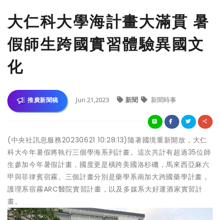
大仁科大學海計畫大滿貫 暑
假師生跨國實習體驗異國文
化
Jun 21,2023
新聞
新聞時事
推廣新聞稿
(中央社訊息服務20230621 10:28:13)隨著國境重新開放，大仁
科大今年暑假將執行三個學海系列計畫。這次共計有超過35位師
生參加今年暑假計畫，國度更是橫跨美國洛杉磯，馬來西亞麻六
甲與菲律賓宿霧。三個計畫分別是藥學系南加大跨國藥學計畫，
護理系宿霧ARC醫院實習計畫，以及多媒系大好運酒家實習計
畫。